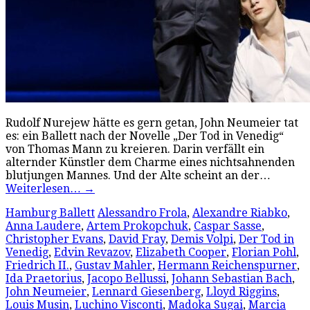
Rudolf Nurejew hätte es gern getan, John Neumeier tat
es: ein Ballett nach der Novelle „Der Tod in Venedig“
von Thomas Mann zu kreieren. Darin verfällt ein
alternder Künstler dem Charme eines nichtsahnenden
blutjungen Mannes. Und der Alte scheint an der…
Weiterlesen…
→
Hamburg Ballett
Alessandro Frola
,
Alexandre Riabko
,
Anna Laudere
,
Artem Prokopchuk
,
Caspar Sasse
,
Christopher Evans
,
David Fray
,
Demis Volpi
,
Der Tod in
Venedig
,
Edvin Revazov
,
Elizabeth Cooper
,
Florian Pohl
,
Friedrich II.
,
Gustav Mahler
,
Hermann Reichenspurner
,
Ida Praetorius
,
Jacopo Bellussi
,
Johann Sebastian Bach
,
John Neumeier
,
Lennard Giesenberg
,
Lloyd Riggins
,
Louis Musin
,
Luchino Visconti
,
Madoka Sugai
,
Marcia