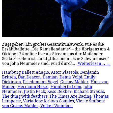
Zugegeben: Ein großes Gesamtkunstwerk, wie es die
Erzählballette „Die Kameliendame“ – die übrigens am 4.
Oktober 24 online live als Stream aus der Mailänder
Scala zu sehen ist – und „Illusionen – wie Schwanensee“
von John Neumeier sind, wird durch…
Weiterlesen…
→
Hamburg Ballett
Adagio
,
Astor Piazzola
,
Benjamin
Britten
,
Dan Deacon
,
Demian
,
Demis Volpi
,
Emily
Dickinson
,
Friedemann Vogel
,
Gustav Mahler
,
Hans van
Manen
,
Hermann Hesse
,
Humberto Leon
,
John
Neumeier
,
Justin Peck
,
Keso Dekker
,
Richard Strauss
,
The thing with feathers
,
The Times Are Racing
,
Thomas
Lempertz
,
Variations for two Couples
,
Vierte Sinfonie
von Gustav Mahler
,
Volker Weinhart