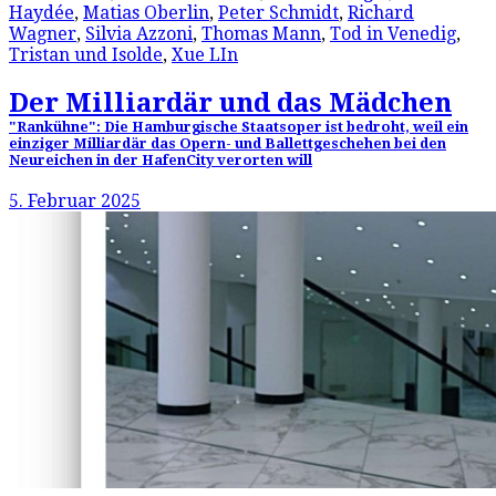
Haydée
,
Matias Oberlin
,
Peter Schmidt
,
Richard
Wagner
,
Silvia Azzoni
,
Thomas Mann
,
Tod in Venedig
,
Tristan und Isolde
,
Xue LIn
Der Milliardär und das Mädchen
"Rankühne": Die Hamburgische Staatsoper ist bedroht, weil ein
einziger Milliardär das Opern- und Ballettgeschehen bei den
Neureichen in der HafenCity verorten will
5. Februar 2025