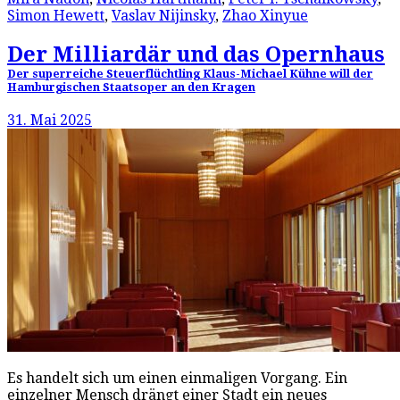
Simon Hewett
,
Vaslav Nijinsky
,
Zhao Xinyue
Der Milliardär und das Opernhaus
Der superreiche Steuerflüchtling Klaus-Michael Kühne will der
Hamburgischen Staatsoper an den Kragen
31. Mai 2025
Es handelt sich um einen einmaligen Vorgang. Ein
einzelner Mensch drängt einer Stadt ein neues