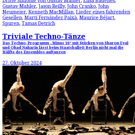
Dritte Sinfonie von Gustav Mahler
,
Elisa Badenes
,
Gustav Mahler
,
Jason Reilly
,
John Cranko
,
John
Neumeier
,
Kenneth MacMillan
,
Lieder eines fahrenden
Gesellen
,
Martí Fernández Paixà
,
Maurice Béjart
,
Spuren
,
Tamas Detrich
Triviale Techno-Tänze
Das Techno-Programm „Minus 16“ mit Stücken von Sharon Eyal
und Ohad Naharin lässt beim Staatsballett Berlin nicht mal die
Hälfte des Ensembles auftanzen
27. Oktober 2024