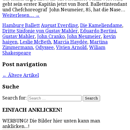
geht sein erster Kapitän jetzt von Bord. Ballettintendant
und Chefchoreograf John Neumeier, 85, hat die Nase…
Weiterlesen…
→
Hamburg Ballett
August Everding
,
Die Kameliendame
,
Dritte Sinfonie von Gustav Mahler
,
Eduardo Bertini
,
Gustav Mahler
,
John Cranko
,
John Neumeier
,
kevin
haigen
,
Leslie McBeth
,
Marcia Haydée
,
Martina
Zimmermann
,
Odyssee
,
Vivien Arnold
,
Wiliam
Shakespeare
Post navigation
←
Ältere Artikel
Suche
Search for:
EINFACH ANKLICKEN!
WERBUNG! Die Bilder hier unten kann man
anklicken...!