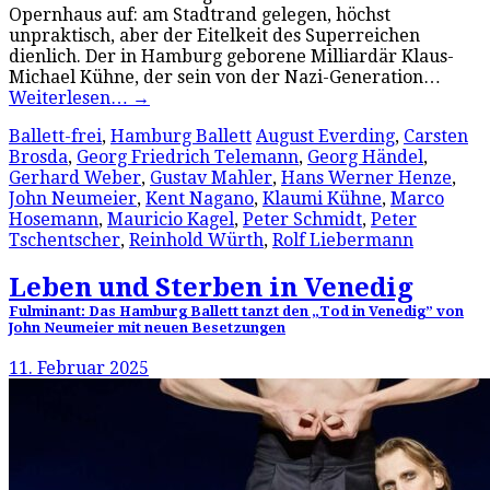
Opernhaus auf: am Stadtrand gelegen, höchst
unpraktisch, aber der Eitelkeit des Superreichen
dienlich. Der in Hamburg geborene Milliardär Klaus-
Michael Kühne, der sein von der Nazi-Generation…
Weiterlesen…
→
Ballett-frei
,
Hamburg Ballett
August Everding
,
Carsten
Brosda
,
Georg Friedrich Telemann
,
Georg Händel
,
Gerhard Weber
,
Gustav Mahler
,
Hans Werner Henze
,
John Neumeier
,
Kent Nagano
,
Klaumi Kühne
,
Marco
Hosemann
,
Mauricio Kagel
,
Peter Schmidt
,
Peter
Tschentscher
,
Reinhold Würth
,
Rolf Liebermann
Leben und Sterben in Venedig
Fulminant: Das Hamburg Ballett tanzt den „Tod in Venedig” von
John Neumeier mit neuen Besetzungen
11. Februar 2025