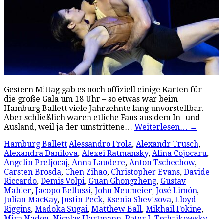
Gestern Mittag gab es noch offiziell einige Karten für
die große Gala um 18 Uhr – so etwas war beim
Hamburg Ballett viele Jahrzehnte lang unvorstellbar.
Aber schließlich waren etliche Fans aus dem In- und
Ausland, weil ja der umstrittene…
Weiterlesen…
→
Hamburg Ballett
Alessandro Frola
,
Alexandr Trusch
,
Alexandra Danilova
,
Alexei Ratmansky
,
Alina Cojocaru
,
Angelin Preljocaj
,
Anna Laudere
,
Anton Tschechow
,
Carsten Brosda
,
Chen Zihao
,
Christopher Evans
,
Davide
Riccardo
,
Demis Volpi
,
Guan Ghongzheng
,
Gustav
Mahler
,
Jacopo Bellussi
,
John Neumeier
,
José Limón
,
Julian MacKay
,
Justin Peck
,
Ksenia Shevtsova
,
Lloyd
Riggins
,
Madoka Sugai
,
Matthew Ball
,
Mikhail Fokine
,
Mira Nadon
,
Nicolas Hartmann
,
Peter I. Tschaikowsky
,