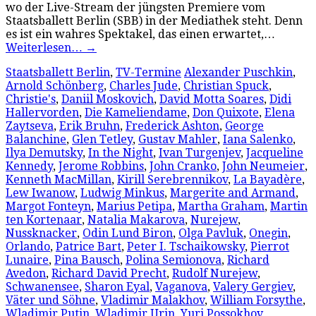
wo der Live-Stream der jüngsten Premiere vom
Staatsballett Berlin (SBB) in der Mediathek steht. Denn
es ist ein wahres Spektakel, das einen erwartet,…
Weiterlesen…
→
Staatsballett Berlin
,
TV-Termine
Alexander Puschkin
,
Arnold Schönberg
,
Charles Jude
,
Christian Spuck
,
Christie's
,
Daniil Moskovich
,
David Motta Soares
,
Didi
Hallervorden
,
Die Kameliendame
,
Don Quixote
,
Elena
Zaytseva
,
Erik Bruhn
,
Frederick Ashton
,
George
Balanchine
,
Glen Tetley
,
Gustav Mahler
,
Iana Salenko
,
Ilya Demutsky
,
In the Night
,
Ivan Turgenjev
,
Jacqueline
Kennedy
,
Jerome Robbins
,
John Cranko
,
John Neumeier
,
Kenneth MacMillan
,
Kirill Serebrennikov
,
La Bayadère
,
Lew Iwanow
,
Ludwig Minkus
,
Margerite and Armand
,
Margot Fonteyn
,
Marius Petipa
,
Martha Graham
,
Martin
ten Kortenaar
,
Natalia Makarova
,
Nurejew
,
Nussknacker
,
Odin Lund Biron
,
Olga Pavluk
,
Onegin
,
Orlando
,
Patrice Bart
,
Peter I. Tschaikowsky
,
Pierrot
Lunaire
,
Pina Bausch
,
Polina Semionova
,
Richard
Avedon
,
Richard David Precht
,
Rudolf Nurejew
,
Schwanensee
,
Sharon Eyal
,
Vaganova
,
Valery Gergiev
,
Väter und Söhne
,
Vladimir Malakhov
,
William Forsythe
,
Wladimir Putin
,
Wladimir Urin
,
Yuri Possokhov