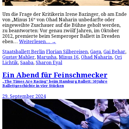
Um die Frage der Kritikerin Irene Bazinger, ob am Ende
von „Minus 16“ von Ohad Naharin unbedarfte oder
eingeweihte Zuschauer auf die Bühne geholt werden,
zu beantworten: Vor genau zwölf Jahren, im Oktober
2012, premierte beim Semperoper Ballett in Dresden
eben…
Weiterlesen…
→
Staatsballett Berlin
Florian Silbereisen
,
Gaga
,
Gai Behar
,
Gustav Mahler
,
Marusha
,
Minus 16
,
Ohad Naharin
,
Ori
Lichtik
,
Saaba
,
Sharon Eyal
Ein Abend für Feinschmecker
„The Times Are Racing“ beim Hamburg Ballett: 50 Jahre
Ballettgeschichte in vier Stücken
29. September 2024