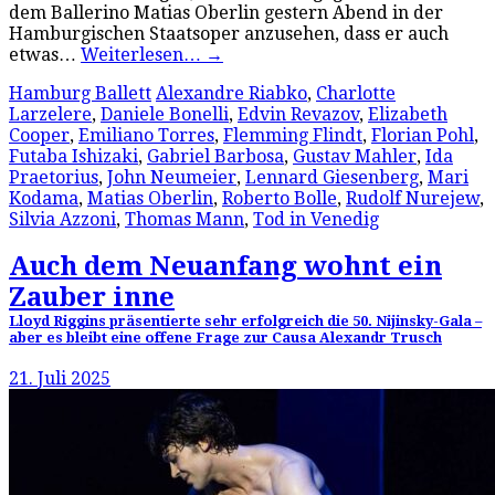
dem Ballerino Matias Oberlin gestern Abend in der
Hamburgischen Staatsoper anzusehen, dass er auch
etwas…
Weiterlesen…
→
Hamburg Ballett
Alexandre Riabko
,
Charlotte
Larzelere
,
Daniele Bonelli
,
Edvin Revazov
,
Elizabeth
Cooper
,
Emiliano Torres
,
Flemming Flindt
,
Florian Pohl
,
Futaba Ishizaki
,
Gabriel Barbosa
,
Gustav Mahler
,
Ida
Praetorius
,
John Neumeier
,
Lennard Giesenberg
,
Mari
Kodama
,
Matias Oberlin
,
Roberto Bolle
,
Rudolf Nurejew
,
Silvia Azzoni
,
Thomas Mann
,
Tod in Venedig
Auch dem Neuanfang wohnt ein
Zauber inne
Lloyd Riggins präsentierte sehr erfolgreich die 50. Nijinsky-Gala –
aber es bleibt eine offene Frage zur Causa Alexandr Trusch
21. Juli 2025