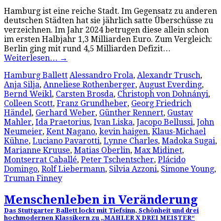
Hamburg ist eine reiche Stadt. Im Gegensatz zu anderen
deutschen Städten hat sie jährlich satte Überschüsse zu
verzeichnen. Im Jahr 2024 betrugen diese allein schon
im ersten Halbjahr 1,3 Milliarden Euro. Zum Vergleich:
Berlin ging mit rund 4,5 Milliarden Defizit…
Weiterlesen…
→
Hamburg Ballett
Alessandro Frola
,
Alexandr Trusch
,
Anja Silja
,
Anneliese Rothenberger
,
August Everding
,
Bernd Weikl
,
Carsten Brosda
,
Christoph von Dohnányi
,
Colleen Scott
,
Franz Grundheber
,
Georg Friedrich
Händel
,
Gerhard Weber
,
Günther Rennert
,
Gustav
Mahler
,
Ida Praetorius
,
Ivan Liska
,
Jacopo Bellussi
,
John
Neumeier
,
Kent Nagano
,
kevin haigen
,
Klaus-Michael
Kühne
,
Luciano Pavarotti
,
Lynne Charles
,
Madoka Sugai
,
Marianne Kruuse
,
Matias Oberlin
,
Max Midinet
,
Montserrat Caballé
,
Peter Tschentscher
,
Plácido
Domingo
,
Rolf Liebermann
,
Silvia Azzoni
,
Simone Young
,
Truman Finney
Menschenleben in Veränderung
Das Stuttgarter Ballett lockt mit Tiefsinn, Schönheit und drei
hochmodernen Klassikern zu „MAHLER X DREI MEISTER“