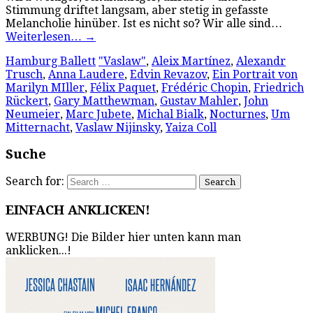
Stimmung driftet langsam, aber stetig in gefasste
Melancholie hinüber. Ist es nicht so? Wir alle sind…
Weiterlesen…
→
Hamburg Ballett
"Vaslaw"
,
Aleix Martínez
,
Alexandr
Trusch
,
Anna Laudere
,
Edvin Revazov
,
Ein Portrait von
Marilyn MIller
,
Félix Paquet
,
Frédéric Chopin
,
Friedrich
Rückert
,
Gary Matthewman
,
Gustav Mahler
,
John
Neumeier
,
Marc Jubete
,
Michal Bialk
,
Nocturnes
,
Um
Mitternacht
,
Vaslaw Nijinsky
,
Yaiza Coll
Suche
Search for:
EINFACH ANKLICKEN!
WERBUNG! Die Bilder hier unten kann man
anklicken...!