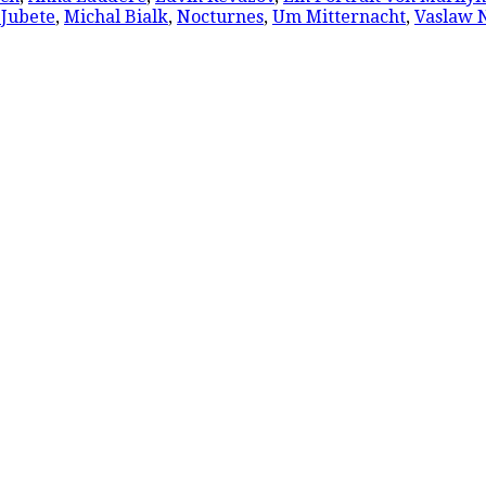
Jubete
,
Michal Bialk
,
Nocturnes
,
Um Mitternacht
,
Vaslaw N