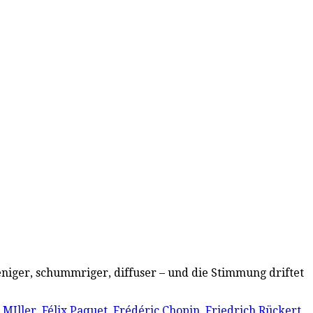
niger, schummriger, diffuser – und die Stimmung driftet
 MIller
,
Félix Paquet
,
Frédéric Chopin
,
Friedrich Rückert
,