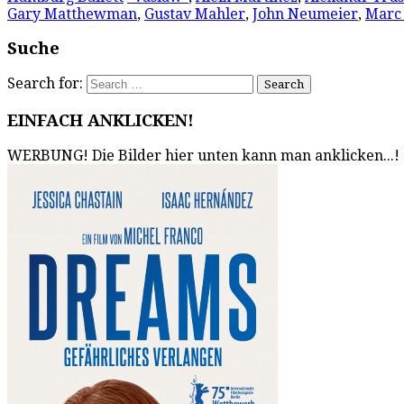
Gary Matthewman
,
Gustav Mahler
,
John Neumeier
,
Marc 
Suche
Search for:
EINFACH ANKLICKEN!
WERBUNG! Die Bilder hier unten kann man anklicken...!