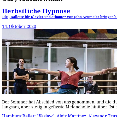
Herbstliche Hypnose
Die „Ballette für Klavier und Stimme“ von John Neumeier bringen 
14. Oktober 2020
Der Sommer hat Abschied von uns genommen, und die dunkl
langsam, aber stetig in gefasste Melancholie hinüber. Ist 
Hamburg Ballett
"Vaslaw"
,
Aleix Martínez
,
Alexandr Tru