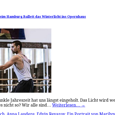
beim Hamburg Ballett das Winterlicht ins Opernhaus
e Jahreszeit hat uns längst eingeholt. Das Licht wird we
es nicht so? Wir alle sind…
Weiterlesen…
→
sch
,
Anna Laudere
,
Edvin Revazov
,
Ein Portrait von Marilyn