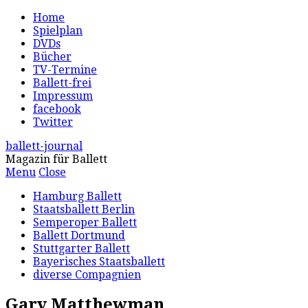
Home
Spielplan
DVDs
Bücher
TV-Termine
Ballett-frei
Impressum
facebook
Twitter
ballett-journal
Magazin für Ballett
Menu
Close
Hamburg Ballett
Staatsballett Berlin
Semperoper Ballett
Ballett Dortmund
Stuttgarter Ballett
Bayerisches Staatsballett
diverse Compagnien
Gary Matthewman