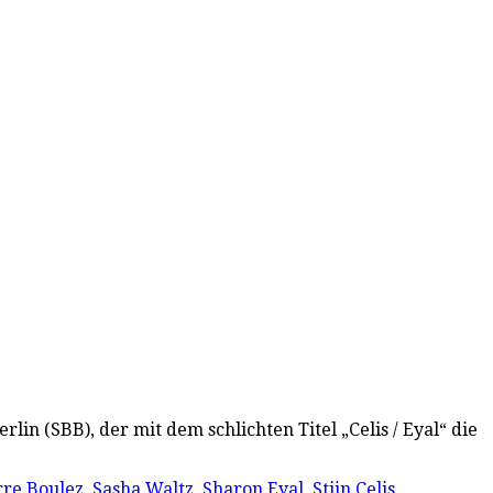
lin (SBB), der mit dem schlichten Titel „Celis / Eyal“ die
rre Boulez
,
Sasha Waltz
,
Sharon Eyal
,
Stijn Celis