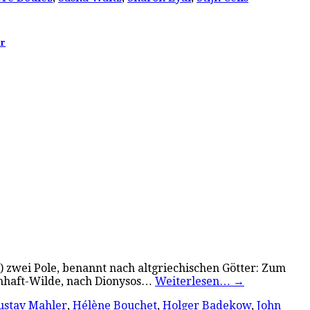
er
g) zwei Pole, benannt nach altgriechischen Götter: Zum
chhaft-Wilde, nach Dionysos…
Weiterlesen…
→
ustav Mahler
,
Hélène Bouchet
,
Holger Badekow
,
John