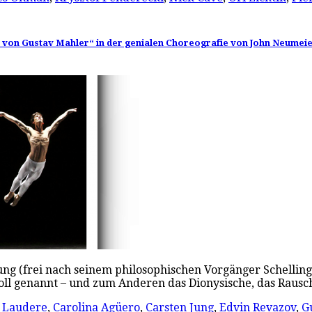
ie von Gustav Mahler“ in der genialen Choreografie von John Neumei
lung (frei nach seinem philosophischen Vorgänger Schellin
poll genannt – und zum Anderen das Dionysische, das Raus
 Laudere
,
Carolina Agüero
,
Carsten Jung
,
Edvin Revazov
,
G