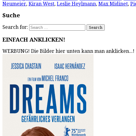
Neumeier
,
Kiran West
,
Leslie Heylmann
,
Max Midinet
,
Pi
Suche
Search for:
EINFACH ANKLICKEN!
WERBUNG! Die Bilder hier unten kann man anklicken...!