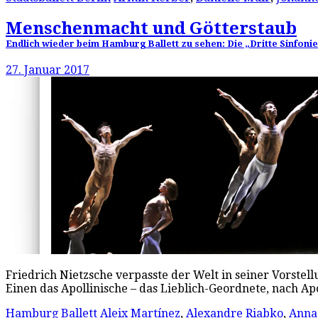
Menschenmacht und Götterstaub
Endlich wieder beim Hamburg Ballett zu sehen: Die „Dritte Sinfon
27. Januar 2017
Friedrich Nietzsche verpasste der Welt in seiner Vorstel
Einen das Apollinische – das Lieblich-Geordnete, nach A
Hamburg Ballett
Aleix Martínez
,
Alexandre Riabko
,
Anna