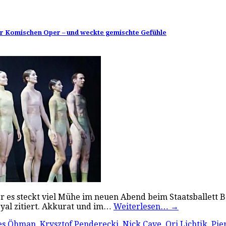
 der Komischen Oper – und weckte gemischte Gefühle
r es steckt viel Mühe im neuen Abend beim Staatsballett Ber
yal zitiert. Akkurat und im…
Weiterlesen…
→
es Öhman
,
Krysztof Penderecki
,
Nick Cave
,
Ori Lichtik
,
Pie