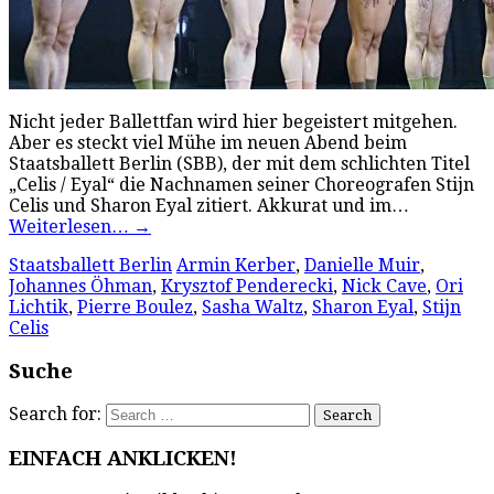
Nicht jeder Ballettfan wird hier begeistert mitgehen.
Aber es steckt viel Mühe im neuen Abend beim
Staatsballett Berlin (SBB), der mit dem schlichten Titel
„Celis / Eyal“ die Nachnamen seiner Choreografen Stijn
Celis und Sharon Eyal zitiert. Akkurat und im…
Weiterlesen…
→
Staatsballett Berlin
Armin Kerber
,
Danielle Muir
,
Johannes Öhman
,
Krysztof Penderecki
,
Nick Cave
,
Ori
Lichtik
,
Pierre Boulez
,
Sasha Waltz
,
Sharon Eyal
,
Stijn
Celis
Suche
Search for:
EINFACH ANKLICKEN!