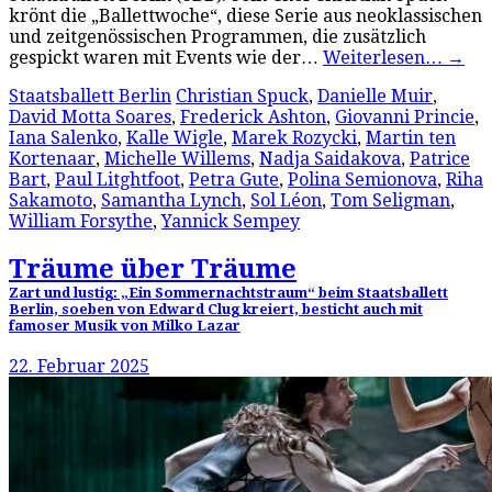
krönt die „Ballettwoche“, diese Serie aus neoklassischen
und zeitgenössischen Programmen, die zusätzlich
gespickt waren mit Events wie der…
Weiterlesen…
→
Staatsballett Berlin
Christian Spuck
,
Danielle Muir
,
David Motta Soares
,
Frederick Ashton
,
Giovanni Princie
,
Iana Salenko
,
Kalle Wigle
,
Marek Rozycki
,
Martin ten
Kortenaar
,
Michelle Willems
,
Nadja Saidakova
,
Patrice
Bart
,
Paul Litghtfoot
,
Petra Gute
,
Polina Semionova
,
Riha
Sakamoto
,
Samantha Lynch
,
Sol Léon
,
Tom Seligman
,
William Forsythe
,
Yannick Sempey
Träume über Träume
Zart und lustig: „Ein Sommernachtstraum“ beim Staatsballett
Berlin, soeben von Edward Clug kreiert, besticht auch mit
famoser Musik von Milko Lazar
22. Februar 2025