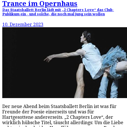
Trance im Opernhaus
Das Staatsballett Berlin lädt mit „2 Chapters Love“ das Club-
Publikum ein - und solche, die noch mal jung sein wollen
10. Dezember 2023
Der neue Abend beim Staatsballett Berlin ist was für
Freunde der Poesie einerseits und was für
Hartgesottene andererseits. „2 Chapters Love“, der
wirklich hübsche Titel, täuscht allerdings: Um die Liebe