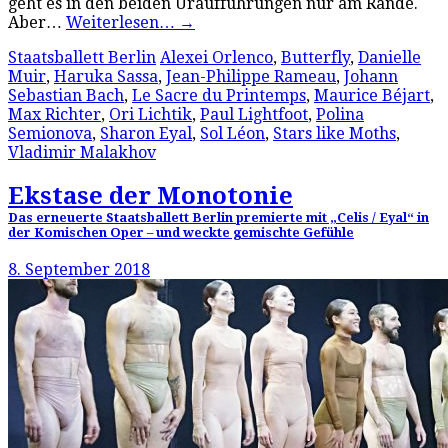
geht es in den beiden Uraufführungen nur am Rande.
Aber…
Weiterlesen…
→
Staatsballett Berlin
Alexei Orlenco
,
Butterfly
,
Danielle
Muir
,
Haruka Sassa
,
Jean-Philippe Rameau
,
Johann
Sebastian Bach
,
Le Sacre du Printemps
,
Maurice Béjart
,
Max Richter
,
Ori Lichtik
,
Paul Lightfoot
,
Polina
Semionova
,
Sharon Eyal
,
Sol Léon
,
Stars like Moths
,
Vladimir Malakhov
Ekstase der Monotonie
Das erneuerte Staatsballett Berlin premierte mit „Celis / Eyal“ in
der Komischen Oper – und weckte gemischte Gefühle
8. September 2018