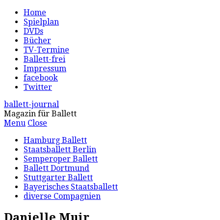
Home
Spielplan
DVDs
Bücher
TV-Termine
Ballett-frei
Impressum
facebook
Twitter
ballett-journal
Magazin für Ballett
Menu
Close
Hamburg Ballett
Staatsballett Berlin
Semperoper Ballett
Ballett Dortmund
Stuttgarter Ballett
Bayerisches Staatsballett
diverse Compagnien
Danielle Muir