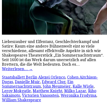
Liebeszauber und Elfentanz, Geschlechterkampf und
Satire: Kaum eine andere Bühnenwelt eint so viele
verschiedene, allesamt effektvolle Aspekte in sich wie
Shakespeares Theaterstück „Ein Sommernachtstraum“.
Seit 1600 ist das Werk darum unersetzlich auf allen
Brettern, die die Welt bedeuten. Doch es…
Weiterlesen…
→
Staatsballett Berlin
Alexei Orlenco
,
Cohen Aitchison-
Dugas
,
Danielle Muir
,
Edward Clug
,
Ein
Sommernachtstraum
,
John Neumeier
,
Kalle Wigle
,
Leroy Mokgatle
,
Matthew Knight
,
Milko Lazar
,
Riho
Sakamoto
,
Victorien Vanoosten
,
Weronika Frodyma
,
William Shakespeare