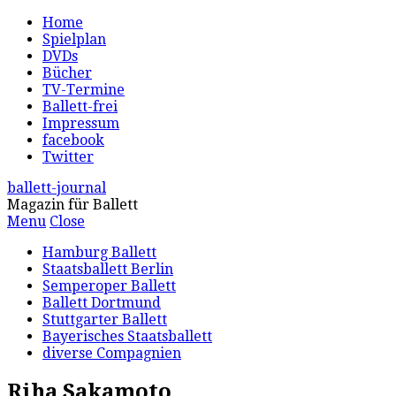
Home
Spielplan
DVDs
Bücher
TV-Termine
Ballett-frei
Impressum
facebook
Twitter
ballett-journal
Magazin für Ballett
Menu
Close
Hamburg Ballett
Staatsballett Berlin
Semperoper Ballett
Ballett Dortmund
Stuttgarter Ballett
Bayerisches Staatsballett
diverse Compagnien
Riha Sakamoto