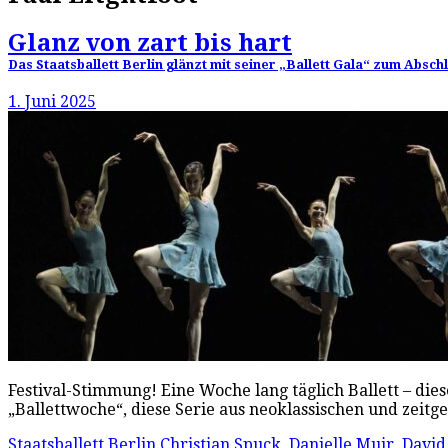
Glanz von zart bis hart
Das Staatsballett Berlin glänzt mit seiner „Ballett Gala“ zum Absc
1. Juni 2025
Festival-Stimmung! Eine Woche lang täglich Ballett – dies
„Ballettwoche“, diese Serie aus neoklassischen und zeit
Staatsballett Berlin
Christian Spuck
,
Danielle Muir
,
David