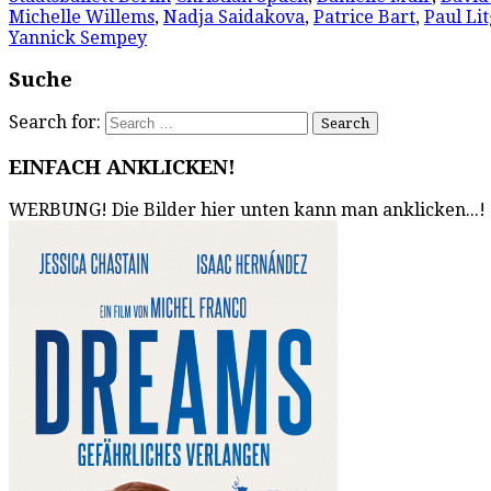
Michelle Willems
,
Nadja Saidakova
,
Patrice Bart
,
Paul Lit
Yannick Sempey
Suche
Search for:
EINFACH ANKLICKEN!
WERBUNG! Die Bilder hier unten kann man anklicken...!