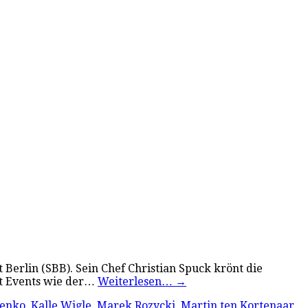
t Berlin (SBB). Sein Chef Christian Spuck krönt die
it Events wie der…
Weiterlesen…
→
lenko
,
Kalle Wigle
,
Marek Rozycki
,
Martin ten Kortenaar
,