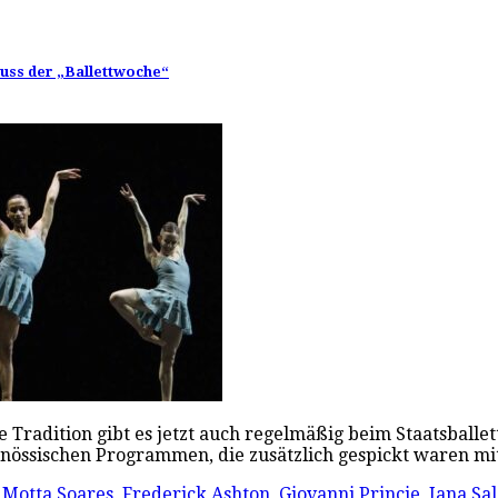
hluss der „Ballettwoche“
e Tradition gibt es jetzt auch regelmäßig beim Staatsballet
genössischen Programmen, die zusätzlich gespickt waren m
 Motta Soares
,
Frederick Ashton
,
Giovanni Princie
,
Iana Sa