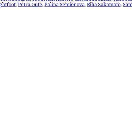
ghtfoot
,
Petra Gute
,
Polina Semionova
,
Riha Sakamoto
,
Sam