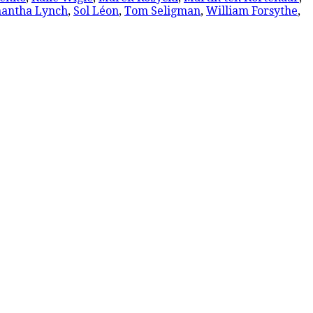
antha Lynch
,
Sol Léon
,
Tom Seligman
,
William Forsythe
,