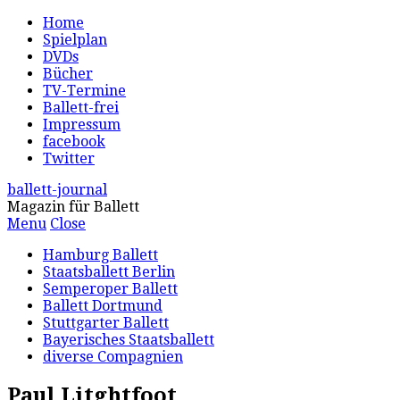
Home
Spielplan
DVDs
Bücher
TV-Termine
Ballett-frei
Impressum
facebook
Twitter
ballett-journal
Magazin für Ballett
Menu
Close
Hamburg Ballett
Staatsballett Berlin
Semperoper Ballett
Ballett Dortmund
Stuttgarter Ballett
Bayerisches Staatsballett
diverse Compagnien
Paul Litghtfoot