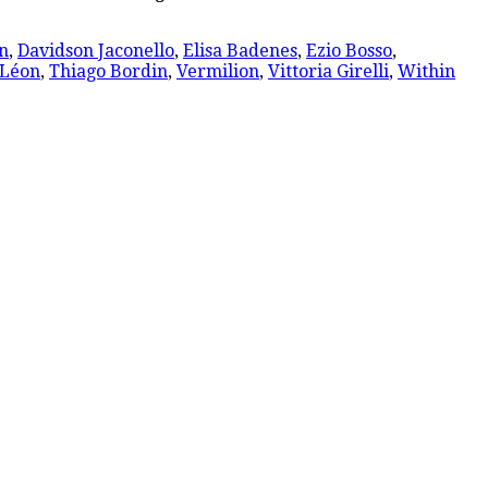
n
,
Davidson Jaconello
,
Elisa Badenes
,
Ezio Bosso
,
 Léon
,
Thiago Bordin
,
Vermilion
,
Vittoria Girelli
,
Within