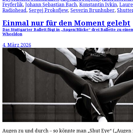
Feyferlik
,
Johann Sebastian Bach
,
Konstantin Ivkin
,
Laure
Radiohead
,
Sergej Prokofjew
,
Severin Brunhuber
,
Shutte
Einmal nur für den Moment gelebt
Das Stuttgarter Ballett fügt in „Augen/Blicke“ drei Ballette zu ei
Wheeldon
4. März 2026
Augen zu und durch – so könnte man „Shut Eye“ („Augen z