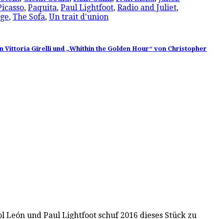
Picasso
,
Paquita
,
Paul Lightfoot
,
Radio and Juliet
,
nge
,
The Sofa
,
Un trait d'union
on Vittoria Girelli und „Whithin the Golden Hour“ von Christopher
 León und Paul Lightfoot schuf 2016 dieses Stück zu