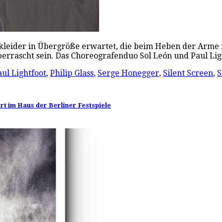
lekleider in Übergröße erwartet, die beim Heben der Arme
errascht sein. Das Choreografenduo Sol León und Paul Li
aul Lightfoot
,
Philip Glass
,
Serge Honegger
,
Silent Screen
,
S
rt im Haus der Berliner Festspiele