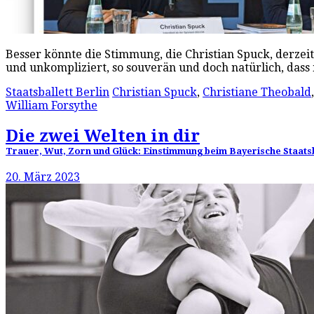
Besser könnte die Stimmung, die Christian Spuck, derzeit 
und unkompliziert, so souverän und doch natürlich, dass
Staatsballett Berlin
Christian Spuck
,
Christiane Theobald
William Forsythe
Die zwei Welten in dir
Trauer, Wut, Zorn und Glück: Einstimmung beim Bayerische Staats
20. März 2023