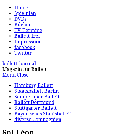
Home
Spielplan
DVDs
Bücher
TV-Termine
Ballett-frei
Impressum
facebook
Twitter
ballett-journal
Magazin für Ballett
Menu
Close
Hamburg Ballett
Staatsballett Berlin
Semperoper Ballett
Ballett Dortmund
Stuttgarter Ballett
Bayerisches Staatsballett
diverse Compagnien
Sol Léon