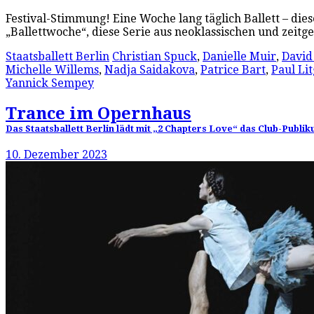
Festival-Stimmung! Eine Woche lang täglich Ballett – dies
„Ballettwoche“, diese Serie aus neoklassischen und zeit
Staatsballett Berlin
Christian Spuck
,
Danielle Muir
,
David
Michelle Willems
,
Nadja Saidakova
,
Patrice Bart
,
Paul Lit
Yannick Sempey
Trance im Opernhaus
Das Staatsballett Berlin lädt mit „2 Chapters Love“ das Club-Publiku
10. Dezember 2023