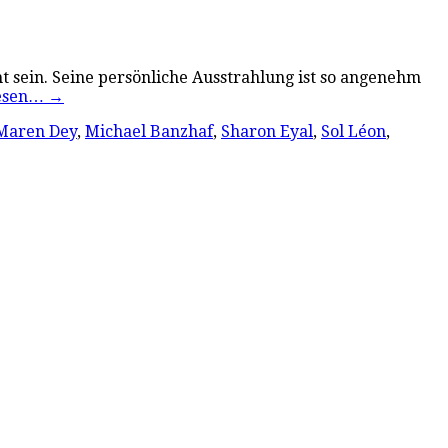
ht sein. Seine persönliche Ausstrahlung ist so angenehm
lesen…
→
Maren Dey
,
Michael Banzhaf
,
Sharon Eyal
,
Sol Léon
,