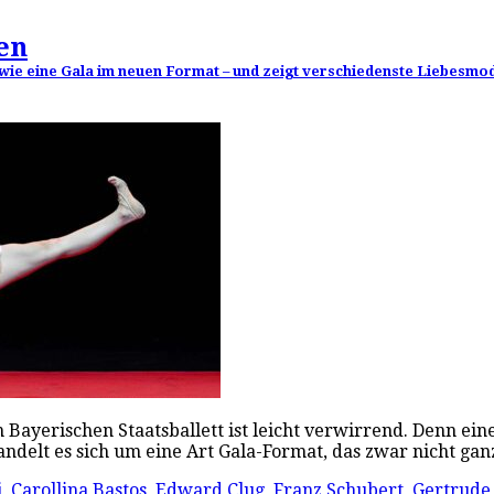
en
 wie eine Gala im neuen Format – und zeigt verschiedenste Liebesmo
 Bayerischen Staatsballett ist leicht verwirrend. Denn eine
handelt es sich um eine Art Gala-Format, das zwar nicht g
i
,
Carollina Bastos
,
Edward Clug
,
Franz Schubert
,
Gertrude 