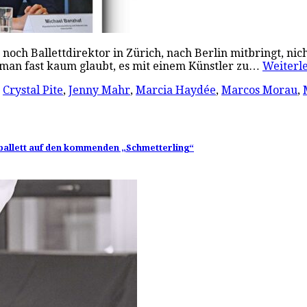
noch Ballettdirektor in Zürich, nach Berlin mitbringt, nic
 man fast kaum glaubt, es mit einem Künstler zu…
Weiter
,
Crystal Pite
,
Jenny Mahr
,
Marcia Haydée
,
Marcos Morau
,
ballett auf den kommenden „Schmetterling“