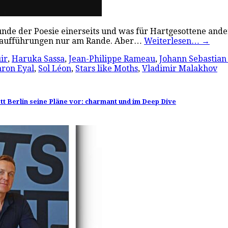
unde der Poesie einerseits und was für Hartgesottene ander
 Uraufführungen nur am Rande. Aber…
Weiterlesen…
→
ir
,
Haruka Sassa
,
Jean-Philippe Rameau
,
Johann Sebastian
aron Eyal
,
Sol Léon
,
Stars like Moths
,
Vladimir Malakhov
lett Berlin seine Pläne vor: charmant und im Deep Dive