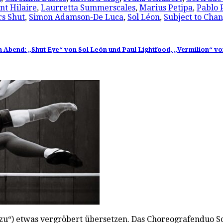
nt Hilaire
,
Laurretta Summerscales
,
Marius Petipa
,
Pablo 
rs Shut
,
Simon Adamson-De Luca
,
Sol Léon
,
Subject to Cha
nem Abend: „Shut Eye“ von Sol León und Paul Lightfood, „Vermilion“ v
u“) etwas vergröbert übersetzen. Das Choreografenduo Sol