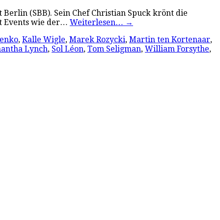
t Berlin (SBB). Sein Chef Christian Spuck krönt die
it Events wie der…
Weiterlesen…
→
lenko
,
Kalle Wigle
,
Marek Rozycki
,
Martin ten Kortenaar
,
antha Lynch
,
Sol Léon
,
Tom Seligman
,
William Forsythe
,