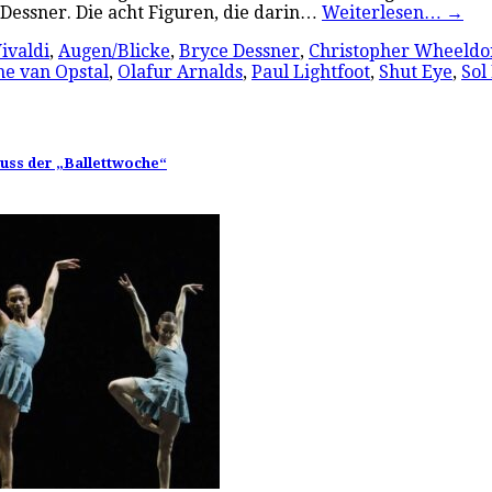
essner. Die acht Figuren, die darin…
Weiterlesen…
→
ivaldi
,
Augen/Blicke
,
Bryce Dessner
,
Christopher Wheeldo
e van Opstal
,
Olafur Arnalds
,
Paul Lightfoot
,
Shut Eye
,
Sol
hluss der „Ballettwoche“