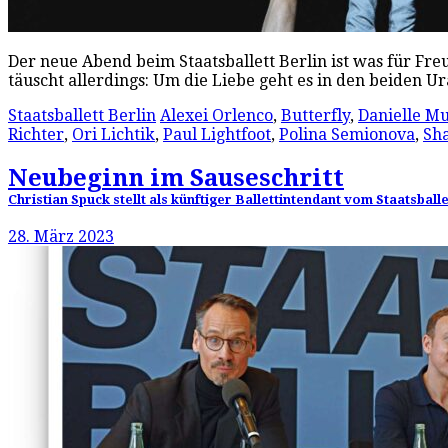
Der neue Abend beim Staatsballett Berlin ist was für Fre
täuscht allerdings: Um die Liebe geht es in den beiden
Staatsballett Berlin
Alexei Orlenco
,
Butterfly
,
Danielle Mu
Richter
,
Ori Lichtik
,
Paul Lightfoot
,
Polina Semionova
,
Sh
Neubeginn im Sauseschritt
Christian Spuck stellt als künftiger Ballettintendant vom Staatsbal
28. März 2023