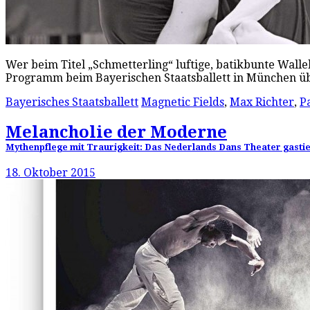
Wer beim Titel „Schmetterling“ luftige, batikbunte Wal
Programm beim Bayerischen Staatsballett in München üb
Bayerisches Staatsballett
Magnetic Fields
,
Max Richter
,
P
Melancholie der Moderne
Mythenpflege mit Traurigkeit: Das Nederlands Dans Theater gastie
18. Oktober 2015