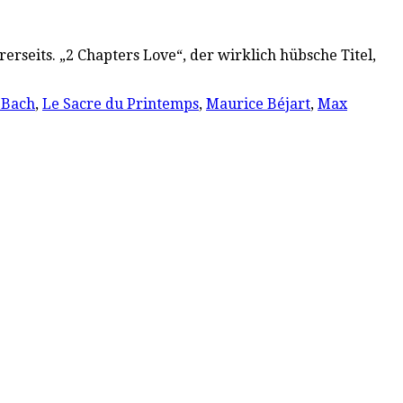
erseits. „2 Chapters Love“, der wirklich hübsche Titel,
 Bach
,
Le Sacre du Printemps
,
Maurice Béjart
,
Max