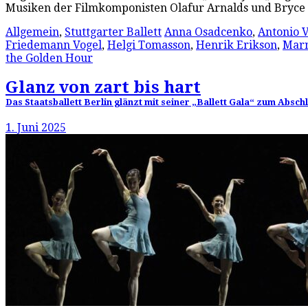
Musiken der Filmkomponisten Olafur Arnalds und Bryce D
Allgemein
,
Stuttgarter Ballett
Anna Osadcenko
,
Antonio V
Friedemann Vogel
,
Helgi Tomasson
,
Henrik Erikson
,
Marn
the Golden Hour
Glanz von zart bis hart
Das Staatsballett Berlin glänzt mit seiner „Ballett Gala“ zum Absc
1. Juni 2025