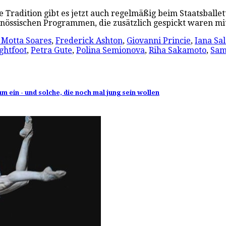
e Tradition gibt es jetzt auch regelmäßig beim Staatsballet
genössischen Programmen, die zusätzlich gespickt waren m
 Motta Soares
,
Frederick Ashton
,
Giovanni Princie
,
Iana Sa
ghtfoot
,
Petra Gute
,
Polina Semionova
,
Riha Sakamoto
,
Sam
m ein - und solche, die noch mal jung sein wollen