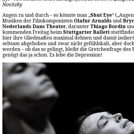
Novitzky
Augen zu und durch – so könnte man „
Shut Eye
“ („Augen
Musiken der Filmkomponisten
Olafur Arnalds
und
Bryc
Nederlands Dans Theater
, darunter
Thiago Bordin
un
kommenden Freitag beim
Stuttgarter Ballett
stattfind
hier ihre Gliedmaßen maximal dehnen und damit isoliert 
seltsam abgehoben und zwar nicht gefühlskalt, aber doch
werden – ob das so gelingt, bleibt die Gretchenfrage des 
genügt das ja schon. Es lebe die Depression!