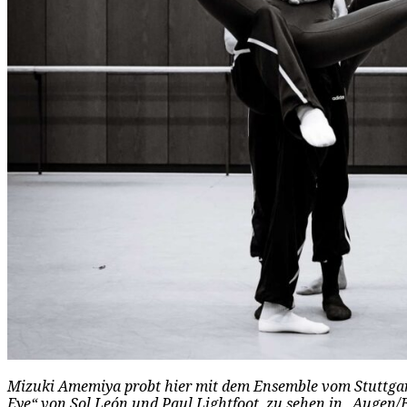
Mizuki Amemiya probt hier mit dem Ensemble vom Stuttgart
Eye“ von Sol León und Paul Lightfoot, zu sehen in „Augen/