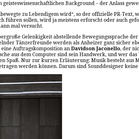
en geisteswissenschaftlichen Background – der Anlass gewe
ewegte zu Lebendigem wird“, so der offizielle PR-Text, we
 führen sollen, wird ja meistens erforscht oder auch gefor
 dann mal versucht.
 übergroße Gelenkigkeit abstellende Bewegungssprache der
elnder Tänzerfreunde werden als Anheizer ganz sicher ebe
s eine Auftragskomposition an
Davidson Jaconello
, der n
eräusche aus dem Computer sind sein Handwerk, und wer d
seinen Spaß. Nur zur kurzen Erläuterung: Musik besteht a
orgetragen werden können. Darum sind Sounddesigner kein