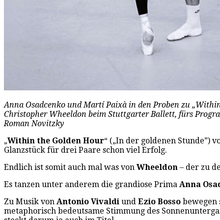
Anna Osadcenko und Martí Paixà in den Proben zu „Withi
Christopher Wheeldon beim Stuttgarter Ballett, fürs Progr
Roman Novitzky
„
Within the Golden Hour
“ („In der goldenen Stunde”) 
Glanzstück für drei Paare schon viel Erfolg.
Endlich ist somit auch mal was von
Wheeldon
– der zu d
Es tanzen unter anderem die grandiose Prima
Anna Osa
Zu Musik von
Antonio Vivaldi
und
Ezio Bosso
bewegen si
metaphorisch bedeutsame Stimmung des Sonnenuntergang