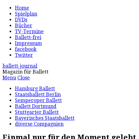
Home
Spielplan
DVDs
Bücher
TV-Termine
Ballett-frei
Impressum
facebook
Twitter
ballett-journal
Magazin für Ballett
Menu
Close
Hamburg Ballett
Staatsballett Berlin
Semperoper Ballett
Ballett Dortmund
Stuttgarter Ballett
Bayerisches Staatsballett
diverse Compagnien
Einmal nur für den Moment gelebt