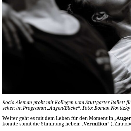
Rocio Aleman probt mit Kollegen vom Stuttgarter Ballett fü
sehen im Programm „Augen/Blicke“. Foto: Roman Novitzky
Weiter geht es mit dem Leben für den Moment in „
Augen
könnte somit die Stimmung heben: „
Vermilion
“ („Zinnob