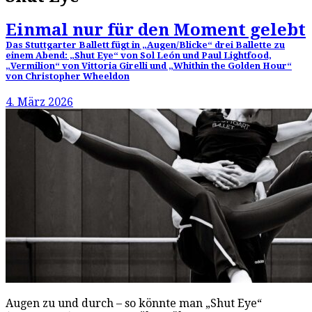
Einmal nur für den Moment gelebt
Das Stuttgarter Ballett fügt in „Augen/Blicke“ drei Ballette zu
einem Abend: „Shut Eye“ von Sol León und Paul Lightfood,
„Vermilion“ von Vittoria Girelli und „Whithin the Golden Hour“
von Christopher Wheeldon
4. März 2026
Augen zu und durch – so könnte man „Shut Eye“