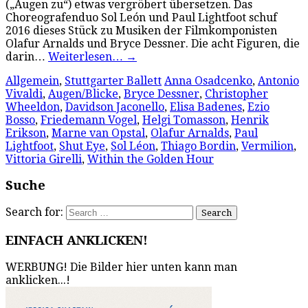
(„Augen zu“) etwas vergröbert übersetzen. Das
Choreografenduo Sol León und Paul Lightfoot schuf
2016 dieses Stück zu Musiken der Filmkomponisten
Olafur Arnalds und Bryce Dessner. Die acht Figuren, die
darin…
Weiterlesen…
→
Allgemein
,
Stuttgarter Ballett
Anna Osadcenko
,
Antonio
Vivaldi
,
Augen/Blicke
,
Bryce Dessner
,
Christopher
Wheeldon
,
Davidson Jaconello
,
Elisa Badenes
,
Ezio
Bosso
,
Friedemann Vogel
,
Helgi Tomasson
,
Henrik
Erikson
,
Marne van Opstal
,
Olafur Arnalds
,
Paul
Lightfoot
,
Shut Eye
,
Sol Léon
,
Thiago Bordin
,
Vermilion
,
Vittoria Girelli
,
Within the Golden Hour
Suche
Search for:
EINFACH ANKLICKEN!
WERBUNG! Die Bilder hier unten kann man
anklicken...!