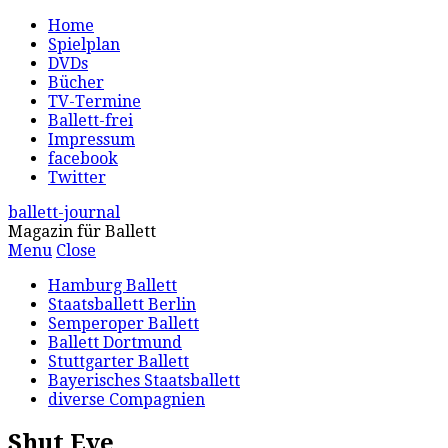
Home
Spielplan
DVDs
Bücher
TV-Termine
Ballett-frei
Impressum
facebook
Twitter
ballett-journal
Magazin für Ballett
Menu
Close
Hamburg Ballett
Staatsballett Berlin
Semperoper Ballett
Ballett Dortmund
Stuttgarter Ballett
Bayerisches Staatsballett
diverse Compagnien
Shut Eye