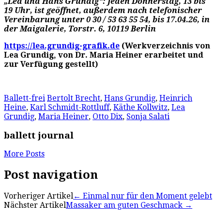
„Lea und Hans Grundig“: Jeden Donnerstag, 13 bis
19 Uhr, ist geöffnet, außerdem nach telefonischer
Vereinbarung unter 0 30 / 53 63 55 54, bis 17.04.26, in
der Maigalerie, Torstr. 6, 10119 Berlin
https://lea.grundig-grafik.de
(Werkverzeichnis von
Lea Grundig, von Dr. Maria Heiner erarbeitet und
zur Verfügung gestellt)
Ballett-frei
Bertolt Brecht
,
Hans Grundig
,
Heinrich
Heine
,
Karl Schmidt-Rottluff
,
Käthe Kollwitz
,
Lea
Grundig
,
Maria Heiner
,
Otto Dix
,
Sonja Salati
ballett journal
More Posts
Post navigation
Vorheriger Artikel
←
Einmal nur für den Moment gelebt
Nächster Artikel
Massaker am guten Geschmack
→