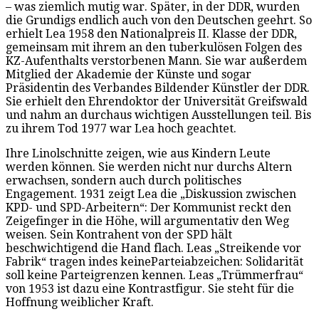
– was ziemlich mutig war. Später, in der DDR, wurden
die Grundigs endlich auch von den Deutschen geehrt. So
erhielt Lea 1958 den Nationalpreis II. Klasse der DDR,
gemeinsam mit ihrem an den tuberkulösen Folgen des
KZ-Aufenthalts verstorbenen Mann. Sie war außerdem
Mitglied der Akademie der Künste und sogar
Präsidentin des Verbandes Bildender Künstler der DDR.
Sie erhielt den Ehrendoktor der Universität Greifswald
und nahm an durchaus wichtigen Ausstellungen teil. Bis
zu ihrem Tod 1977 war Lea hoch geachtet.
Ihre Linolschnitte zeigen, wie aus Kindern Leute
werden können. Sie werden nicht nur durchs Altern
erwachsen, sondern auch durch politisches
Engagement. 1931 zeigt Lea die „Diskussion zwischen
KPD- und SPD-Arbeitern“: Der Kommunist reckt den
Zeigefinger in die Höhe, will argumentativ den Weg
weisen. Sein Kontrahent von der SPD hält
beschwichtigend die Hand flach. Leas „Streikende vor
Fabrik“ tragen indes keineParteiabzeichen: Solidarität
soll keine Parteigrenzen kennen. Leas „Trümmerfrau“
von 1953 ist dazu eine Kontrastfigur. Sie steht für die
Hoffnung weiblicher Kraft.