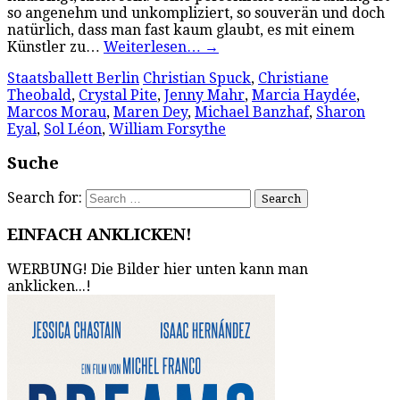
so angenehm und unkompliziert, so souverän und doch
natürlich, dass man fast kaum glaubt, es mit einem
Künstler zu…
Weiterlesen…
→
Staatsballett Berlin
Christian Spuck
,
Christiane
Theobald
,
Crystal Pite
,
Jenny Mahr
,
Marcia Haydée
,
Marcos Morau
,
Maren Dey
,
Michael Banzhaf
,
Sharon
Eyal
,
Sol Léon
,
William Forsythe
Suche
Search for:
EINFACH ANKLICKEN!
WERBUNG! Die Bilder hier unten kann man
anklicken...!