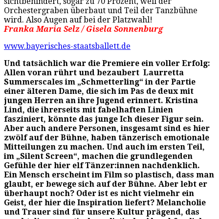
sichtbehindert, sogar zu 70 Prozent, weil der
Orchestergraben überbaut und Teil der Tanzbühne
wird. Also Augen auf bei der Platzwahl!
Franka Maria Selz /
Gisela Sonnenburg
www.bayerisches-staatsballett.de
Und tatsächlich war die Premiere ein voller Erfolg:
Allen voran rührt und bezaubert Laurretta
Summerscales im „Schmetterling“ in der Partie
einer älteren Dame, die sich im Pas de deux mit
jungen Herren an ihre Jugend erinnert. Kristina
Lind, die ihrerseits mit fabelhaften Linien
fasziniert, könnte das junge Ich dieser Figur sein.
Aber auch andere Personen, insgesamt sind es hier
zwölf auf der Bühne, haben tänzerisch emotionale
Mitteilungen zu machen. Und auch im ersten Teil,
im „Silent Screen“, machen die grundlegenden
Gefühle der hier elf Tänzer:innen nachdenklich.
Ein Mensch
erscheint
im Film so plastisch, dass man
glaubt, er bewege sich auf der Bühne. Aber lebt er
überhaupt noch? Oder ist es nicht vielmehr ein
Geist, der hier die Inspiration liefert? Melancholie
und Trauer sind für unsere Kultur prägend, das