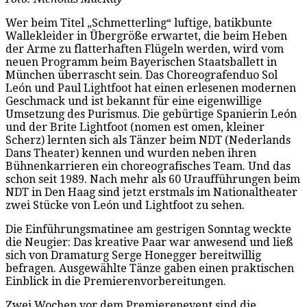
Wer beim Titel „Schmetterling“ luftige, batikbunte
Wallekleider in Übergröße erwartet, die beim Heben
der Arme zu flatterhaften Flügeln werden, wird vom
neuen Programm beim Bayerischen Staatsballett in
München überrascht sein. Das Choreografenduo Sol
León und Paul Lightfoot hat einen erlesenen modernen
Geschmack und ist bekannt für eine eigenwillige
Umsetzung des Purismus. Die gebürtige Spanierin León
und der Brite Lightfoot (nomen est omen, kleiner
Scherz) lernten sich als Tänzer beim NDT (Nederlands
Dans Theater) kennen und wurden neben ihren
Bühnenkarrieren ein choreografisches Team. Und das
schon seit 1989. Nach mehr als 60 Uraufführungen beim
NDT in Den Haag sind jetzt erstmals im Nationaltheater
zwei Stücke von León und Lightfoot zu sehen.
Die Einführungsmatinee am gestrigen Sonntag weckte
die Neugier: Das kreative Paar war anwesend und ließ
sich von Dramaturg Serge Honegger bereitwillig
befragen. Ausgewählte Tänze gaben einen praktischen
Einblick in die Premierenvorbereitungen.
Zwei Wochen vor dem Premierenevent sind die