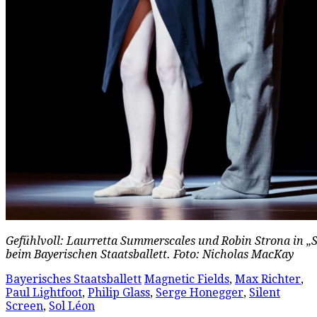
Gefühlvoll: Laurretta Summerscales und Robin Strona in „
beim Bayerischen Staatsballett. Foto: Nicholas MacKay
Bayerisches Staatsballett
Magnetic Fields
,
Max Richter
,
Paul Lightfoot
,
Philip Glass
,
Serge Honegger
,
Silent
Screen
,
Sol Léon