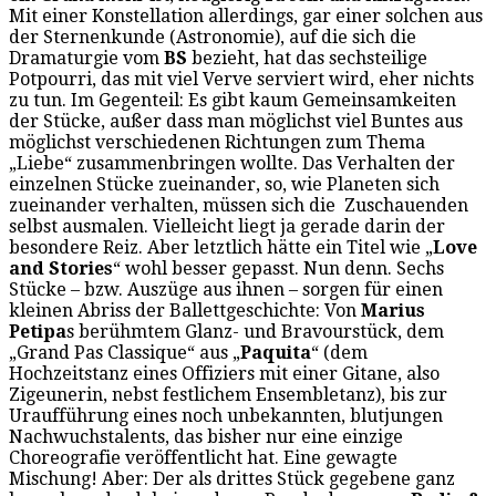
Mit einer Konstellation allerdings, gar einer solchen aus
der Sternenkunde (Astronomie), auf die sich die
Dramaturgie vom
BS
bezieht, hat das sechsteilige
Potpourri, das mit viel Verve serviert wird, eher nichts
zu tun. Im Gegenteil: Es gibt kaum Gemeinsamkeiten
der Stücke, außer dass man möglichst viel Buntes aus
möglichst verschiedenen Richtungen zum Thema
„Liebe“ zusammenbringen wollte. Das Verhalten der
einzelnen Stücke zueinander, so, wie Planeten sich
zueinander verhalten, müssen sich die Zuschauenden
selbst ausmalen. Vielleicht liegt ja gerade darin der
besondere Reiz. Aber letztlich hätte ein Titel wie „
Love
and Stories
“ wohl besser gepasst. Nun denn. Sechs
Stücke – bzw. Auszüge aus ihnen – sorgen für einen
kleinen Abriss der Ballettgeschichte: Von
Marius
Petipa
s berühmtem Glanz- und Bravourstück, dem
„Grand Pas Classique“ aus „
Paquita
“ (dem
Hochzeitstanz eines Offiziers mit einer Gitane, also
Zigeunerin, nebst festlichem Ensembletanz), bis zur
Uraufführung eines noch unbekannten, blutjungen
Nachwuchstalents, das bisher nur eine einzige
Choreografie veröffentlicht hat. Eine gewagte
Mischung! Aber: Der als drittes Stück gegebene ganz