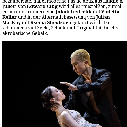
bezaubernde, dabei moderne Pas de deux aus „
Radio &
Juliet
“ von
Edward Clug
wird alles rausreißen, zumal
er bei der Premiere von
Jakob Feyferlik
mit
Violetta
Keller
und in der Alternativbesetzung von
Julian
MacKay
mit
Ksenia Shevtsova
getanzt wird. Da
schimmern viel Seele, Schalk und Originalität durchs
akrobatische Gebälk.