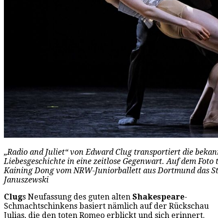
„Radio and Juliet“ von Edward Clug transportiert die bekan
Liebesgeschichte in eine zeitlose Gegenwart. Auf dem Foto 
Kaining Dong vom NRW-Juniorballett aus Dortmund das Stü
Januszewski
Clug
s Neufassung des guten alten
Shakespeare
-
Schmachtschinkens basiert nämlich auf der Rückschau
Julias, die den toten Romeo erblickt und sich erinnert.