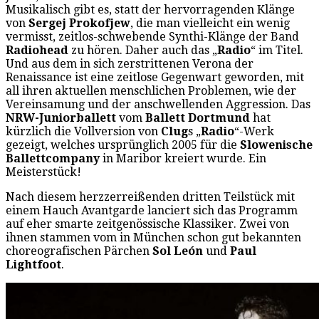
Musikalisch gibt es, statt der hervorragenden Klänge
von
Sergej Prokofjew
, die man vielleicht ein wenig
vermisst, zeitlos-schwebende Synthi-Klänge der Band
Radiohead
zu hören. Daher auch das „
Radio
“ im Titel.
Und aus dem in sich zerstrittenen Verona der
Renaissance ist eine zeitlose Gegenwart geworden, mit
all ihren aktuellen menschlichen Problemen, wie der
Vereinsamung und der anschwellenden Aggression. Das
NRW-Juniorballett
vom
Ballett Dortmund
hat
kürzlich die Vollversion von
Clug
s „
Radio
“-Werk
gezeigt, welches ursprünglich 2005 für die
Slowenische
Ballettcompany
in Maribor kreiert wurde. Ein
Meisterstück!
Nach diesem herzzerreißenden dritten Teilstück mit
einem Hauch Avantgarde lanciert sich das Programm
auf eher smarte zeitgenössische Klassiker. Zwei von
ihnen stammen vom in München schon gut bekannten
choreografischen Pärchen
Sol León
und
Paul
Lightfoot
.