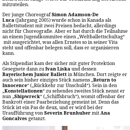
mitzuteilen.
Der junge Choreograf
Simon Adamson-De
Luca
(Jahrgang 2005) wurde schon in Kanada als
Ballettstudent mit zwei Preisen bedacht, allerdings
nicht für Choreografie. Aber er hat durch die Teilnahme
an einem Jugendkommitee einen „Weltballettschultag“
mit ausgerichtet, was allen Ernstes so in seiner Vita
steht und offenbar belegen soll, dass er organisieren
kann.
Als Stipendiat kam der sicher mit guter Protektion
Gesegnete dann zu
Ivan Liska
und dessen
Bayerischem Junior Ballett
in München. Dort zeigte er
auch sein bisher einziges Stück namens „
Return to
Innocence
“ („Rückkehr zur Unschuld“). Sein in den
„
Konstellationen
“ zu sehendes zweites Stück nennt er
nun „
Shipwreck
“ („Schiffsbruch“), womit offenbar der
Bankrott einer Paarbeziehung gemeint ist. Denn das
Stück ist ein Pas de deux, und er wird bei der
Uraufführung von
Severin Brunhuber
mit
Ana
Goncalves
getanzt.