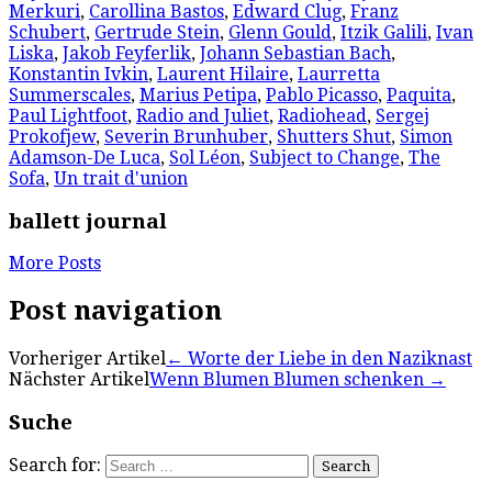
Merkuri
,
Carollina Bastos
,
Edward Clug
,
Franz
Schubert
,
Gertrude Stein
,
Glenn Gould
,
Itzik Galili
,
Ivan
Liska
,
Jakob Feyferlik
,
Johann Sebastian Bach
,
Konstantin Ivkin
,
Laurent Hilaire
,
Laurretta
Summerscales
,
Marius Petipa
,
Pablo Picasso
,
Paquita
,
Paul Lightfoot
,
Radio and Juliet
,
Radiohead
,
Sergej
Prokofjew
,
Severin Brunhuber
,
Shutters Shut
,
Simon
Adamson-De Luca
,
Sol Léon
,
Subject to Change
,
The
Sofa
,
Un trait d'union
ballett journal
More Posts
Post navigation
Vorheriger Artikel
←
Worte der Liebe in den Naziknast
Nächster Artikel
Wenn Blumen Blumen schenken
→
Suche
Search for: