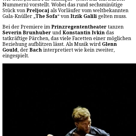
Nummern) vorstellt. Wobei das rund sechsminütige
Stück von
Preljocaj
als Vorläufer vom weltbekannten
Gala-Knüller „
The Sofa
“ von
Itzik Galili
gelten muss.
Bei der Premiere im
Prinzregententheater
tanzen
Severin Brunhuber
und
Konstantin Ivkin
das
tatkräftige Pärchen, das viele Facetten einer möglichen
Beziehung aufblitzen lässt. Als Musik wird
Glenn
Gould
, der
Bach
interpretiert wie kein zweiter,
eingespielt.