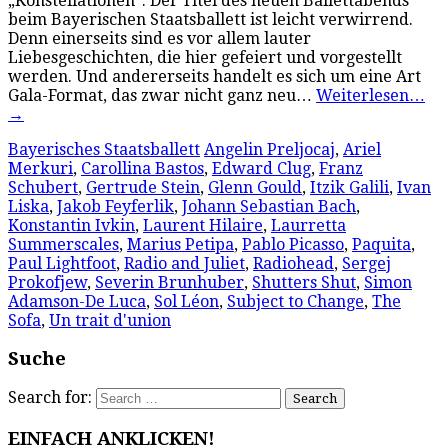
„Konstellationen“: Der Titel des neuen Ballettabends
beim Bayerischen Staatsballett ist leicht verwirrend.
Denn einerseits sind es vor allem lauter
Liebesgeschichten, die hier gefeiert und vorgestellt
werden. Und andererseits handelt es sich um eine Art
Gala-Format, das zwar nicht ganz neu…
Weiterlesen…
→
Bayerisches Staatsballett
Angelin Preljocaj
,
Ariel
Merkuri
,
Carollina Bastos
,
Edward Clug
,
Franz
Schubert
,
Gertrude Stein
,
Glenn Gould
,
Itzik Galili
,
Ivan
Liska
,
Jakob Feyferlik
,
Johann Sebastian Bach
,
Konstantin Ivkin
,
Laurent Hilaire
,
Laurretta
Summerscales
,
Marius Petipa
,
Pablo Picasso
,
Paquita
,
Paul Lightfoot
,
Radio and Juliet
,
Radiohead
,
Sergej
Prokofjew
,
Severin Brunhuber
,
Shutters Shut
,
Simon
Adamson-De Luca
,
Sol Léon
,
Subject to Change
,
The
Sofa
,
Un trait d'union
Suche
Search for:
EINFACH ANKLICKEN!