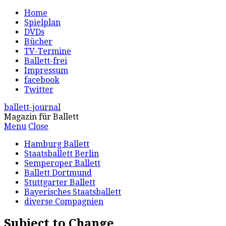
Home
Spielplan
DVDs
Bücher
TV-Termine
Ballett-frei
Impressum
facebook
Twitter
ballett-journal
Magazin für Ballett
Menu
Close
Hamburg Ballett
Staatsballett Berlin
Semperoper Ballett
Ballett Dortmund
Stuttgarter Ballett
Bayerisches Staatsballett
diverse Compagnien
Subject to Change