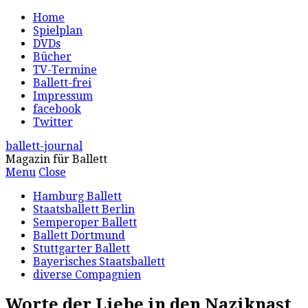
Home
Spielplan
DVDs
Bücher
TV-Termine
Ballett-frei
Impressum
facebook
Twitter
ballett-journal
Magazin für Ballett
Menu
Close
Hamburg Ballett
Staatsballett Berlin
Semperoper Ballett
Ballett Dortmund
Stuttgarter Ballett
Bayerisches Staatsballett
diverse Compagnien
Worte der Liebe in den Naziknast