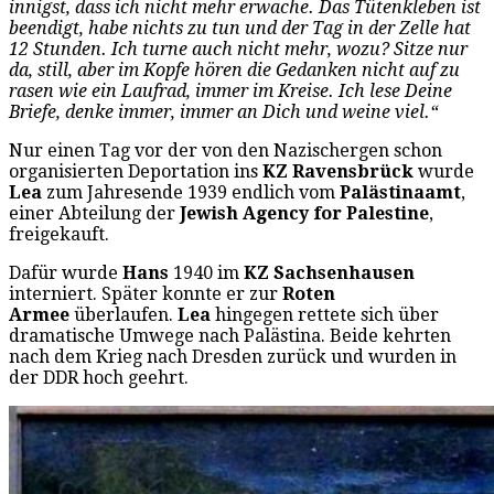
innigst, dass ich nicht mehr erwache. Das Tütenkleben ist
beendigt, habe nichts zu tun und der Tag in der Zelle hat
12 Stunden. Ich turne auch nicht mehr, wozu? Sitze nur
da, still, aber im Kopfe hören die Gedanken nicht auf zu
rasen wie ein Laufrad, immer im Kreise. Ich lese Deine
Briefe, denke immer, immer an Dich und weine viel.“
Nur einen Tag vor der von den Nazischergen schon
organisierten Deportation ins
KZ Ravensbrück
wurde
Lea
zum Jahresende 1939 endlich vom
Palästinaamt
,
einer Abteilung der
Jewish Agency for Palestine
,
freigekauft.
Dafür wurde
Hans
1940 im
KZ Sachsenhausen
interniert. Später konnte er zur
Roten
Armee
überlaufen.
Lea
hingegen rettete sich über
dramatische Umwege nach Palästina. Beide kehrten
nach dem Krieg nach Dresden zurück und wurden in
der DDR hoch geehrt.