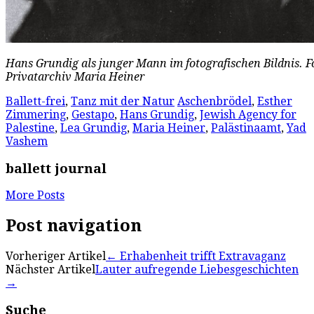
Hans Grundig als junger Mann im fotografischen Bildnis. F
Privatarchiv Maria Heiner
Ballett-frei
,
Tanz mit der Natur
Aschenbrödel
,
Esther
Zimmering
,
Gestapo
,
Hans Grundig
,
Jewish Agency for
Palestine
,
Lea Grundig
,
Maria Heiner
,
Palästinaamt
,
Yad
Vashem
ballett journal
More Posts
Post navigation
Vorheriger Artikel
←
Erhabenheit trifft Extravaganz
Nächster Artikel
Lauter aufregende Liebesgeschichten
→
Suche