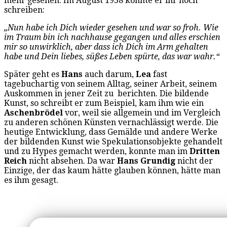
mehr gesehen. Im August 1938 konnte er ihr noch
schreiben:
„Nun habe ich Dich wieder gesehen und war so froh. Wie
im Traum bin ich nachhause gegangen und alles erschien
mir so unwirklich, aber dass ich Dich im Arm gehalten
habe und Dein liebes, süßes Leben spürte, das war wahr.“
Später geht es
Hans
auch darum,
Lea
fast
tagebuchartig von seinem Alltag, seiner Arbeit, seinem
Auskommen in jener Zeit zu berichten. Die bildende
Kunst, so schreibt er zum Beispiel, kam ihm wie ein
Aschenbrödel
vor, weil sie allgemein und im Vergleich
zu anderen schönen Künsten vernachlässigt werde. Die
heutige Entwicklung, dass Gemälde und andere Werke
der bildenden Kunst wie Spekulationsobjekte gehandelt
und zu Hypes gemacht werden, konnte man im
Dritten
Reich
nicht absehen. Da war
Hans Grundig
nicht der
Einzige, der das kaum hätte glauben können, hätte man
es ihm gesagt.