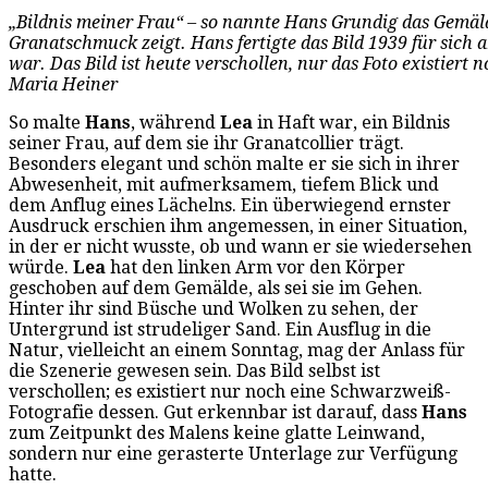
„Bildnis meiner Frau“ – so nannte Hans Grundig das Gemäl
Granatschmuck zeigt. Hans fertigte das Bild 1939 für sich an
war. Das Bild ist heute verschollen, nur das Foto existiert 
Maria Heiner
So malte
Hans
, während
Lea
in Haft war, ein Bildnis
seiner Frau, auf dem sie ihr Granatcollier trägt.
Besonders elegant und schön malte er sie sich in ihrer
Abwesenheit, mit aufmerksamem, tiefem Blick und
dem Anflug eines Lächelns. Ein überwiegend ernster
Ausdruck erschien ihm angemessen, in einer Situation,
in der er nicht wusste, ob und wann er sie wiedersehen
würde.
Lea
hat den linken Arm vor den Körper
geschoben auf dem Gemälde, als sei sie im Gehen.
Hinter ihr sind Büsche und Wolken zu sehen, der
Untergrund ist strudeliger Sand. Ein Ausflug in die
Natur, vielleicht an einem Sonntag, mag der Anlass für
die Szenerie gewesen sein. Das Bild selbst ist
verschollen; es existiert nur noch eine Schwarzweiß-
Fotografie dessen. Gut erkennbar ist darauf, dass
Hans
zum Zeitpunkt des Malens keine glatte Leinwand,
sondern nur eine gerasterte Unterlage zur Verfügung
hatte.