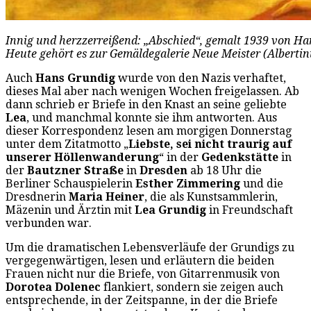
Innig und herzzerreißend: „Abschied“, gemalt 1939 von Han
Heute gehört es zur Gemäldegalerie Neue Meister (Albertin
Auch
Hans Grundig
wurde von den Nazis verhaftet,
dieses Mal aber nach wenigen Wochen freigelassen. Ab
dann schrieb er Briefe in den Knast an seine geliebte
Lea
, und manchmal konnte sie ihm antworten. Aus
dieser Korrespondenz lesen am morgigen Donnerstag
unter dem Zitatmotto „
Liebste, sei nicht traurig auf
unserer Höllenwanderung
“ in der
Gedenkstätte
in
der
Bautzner Straße
in
Dresden
ab 18 Uhr die
Berliner Schauspielerin
Esther Zimmering
und die
Dresdnerin
Maria Heiner
, die als Kunstsammlerin,
Mäzenin und Ärztin mit
Lea Grundig
in Freundschaft
verbunden war.
Um die dramatischen Lebensverläufe der Grundigs zu
vergegenwärtigen, lesen und erläutern die beiden
Frauen nicht nur die Briefe, von Gitarrenmusik von
Dorotea Dolenec
flankiert, sondern sie zeigen auch
entsprechende, in der Zeitspanne, in der die Briefe