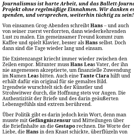
Journalismus ist harte Arbeit, und das Ballett-Journal
Projekt ohne regelmäßige Einnahmen. Wir danken es
spenden, und versprechen, weiterhin tüchtig zu sein!
Von einsamen Grog-Abenden schreibt
Hans
– und auch
von seiner zuerst verdorrten, dann wiederkehrenden
Lust zu malen. Ein gemeinsamer Freund kommt zum
Kaffee und spielt Klavier, besser als
Hans
selbst. Doch
dann sind die Tage wieder lang und einsam.
Die Existenzangst kriecht immer wieder zwischen den
Zeilen empor. Mitunter muss
Hans Lea
s Vater, der ihn
nie angemessen akzeptierte, um finanzielle Zuwendung
im Namen
Lea
s bitten. Auch eine
Tante Clara
hilft und
erhält dafür ein original für sie gemaltes Bild.
Irgendwie wurschtelt sich der Künstler und
Strohwitwer durch, die Hoffnung stets vor Augen. Die
Authentizität der Briefe und des darin geäußerten
Lebensgefühls sind extrem berührend.
Über Politik gibt es darin jedoch kein Wort, denn man
musste mit
Gefängniszensur
und Mitteilungen über
die Briefinhalte an die
Gestapo
rechnen. Die Worte der
Liebe, die
Hans
in den Knast schickte, überflügeln von