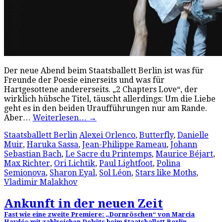
Der neue Abend beim Staatsballett Berlin ist was für
Freunde der Poesie einerseits und was für
Hartgesottene andererseits. „2 Chapters Love“, der
wirklich hübsche Titel, täuscht allerdings: Um die Liebe
geht es in den beiden Uraufführungen nur am Rande.
Aber…
Weiterlesen…
→
Staatsballett Berlin
Alexei Orlenco
,
Butterfly
,
Danielle
Muir
,
Haruka Sassa
,
Jean-Philippe Rameau
,
Johann
Sebastian Bach
,
Le Sacre du Printemps
,
Maurice Béjart
,
Max Richter
,
Ori Lichtik
,
Paul Lightfoot
,
Polina
Semionova
,
Sharon Eyal
,
Sol Léon
,
Stars like Moths
,
Vladimir Malakhov
Ankunft in der neuen Zeit
Fast wie eine zweite Premiere: „Dornröschen“ von Marcia
Haydée mit zahlreichen Debüts beim Staatsballett Berlin