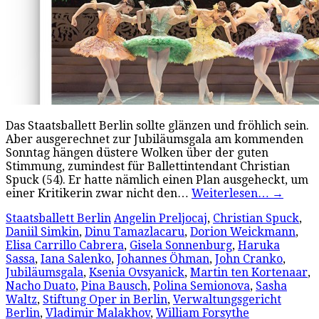
Das Staatsballett Berlin sollte glänzen und fröhlich sein.
Aber ausgerechnet zur Jubiläumsgala am kommenden
Sonntag hängen düstere Wolken über der guten
Stimmung, zumindest für Ballettintendant Christian
Spuck (54). Er hatte nämlich einen Plan ausgeheckt, um
einer Kritikerin zwar nicht den…
Weiterlesen…
→
Staatsballett Berlin
Angelin Preljocaj
,
Christian Spuck
,
Daniil Simkin
,
Dinu Tamazlacaru
,
Dorion Weickmann
,
Elisa Carrillo Cabrera
,
Gisela Sonnenburg
,
Haruka
Sassa
,
Iana Salenko
,
Johannes Öhman
,
John Cranko
,
Jubiläumsgala
,
Ksenia Ovsyanick
,
Martin ten Kortenaar
,
Nacho Duato
,
Pina Bausch
,
Polina Semionova
,
Sasha
Waltz
,
Stiftung Oper in Berlin
,
Verwaltungsgericht
Berlin
,
Vladimir Malakhov
,
William Forsythe