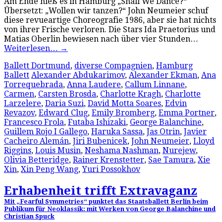
Am Ende hieß es in Hamburg „Shall We Dance?“
Übersetzt: „Wollen wir tanzen?“ John Neumeier schuf
diese revueartige Choreografie 1986, aber sie hat nichts
von ihrer Frische verloren. Die Stars Ida Praetorius und
Matias Oberlin bewiesen nach über vier Stunden…
Weiterlesen…
→
Ballett Dortmund
,
diverse Compagnien
,
Hamburg
Ballett
Alexander Abdukarimov
,
Alexander Ekman
,
Ana
Torrequebrada
,
Anna Laudere
,
Callum Linnane
,
Carmen
,
Carsten Brosda
,
Charlotte Kragh
,
Charlotte
Larzelere
,
Daria Suzi
,
David Motta Soares
,
Edvin
Revazov
,
Edward Clug
,
Emily Bromberg
,
Emma Portner
,
Francesco Frola
,
Futaba Ishizaki
,
George Balanchine
,
Guillem Rojo I Gallego
,
Haruka Sassa
,
Jas Otrin
,
Javier
Cacheiro Alemán
,
Jiri Bubenicek
,
John Neumeier
,
Lloyd
Riggins
,
Louis Musin
,
Neshama Nashman
,
Nurejew
,
Olivia Betteridge
,
Rainer Krenstetter
,
Sae Tamura
,
Xie
Xin
,
Xin Peng Wang
,
Yuri Possokhov
Erhabenheit trifft Extravaganz
Mit „Fearful Symmetries“ punktet das Staatsballett Berlin beim
Publikum für Neoklassik: mit Werken von George Balanchine und
Christian Spuck