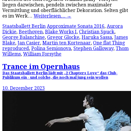
liegen dazwischen, pendeln zwischen maximaler
Vermittlung und oberflächlicher Dekoration. Selten gibt
es im Werk…
Weiterlesen…
→
Staatsballett Berlin
Approximate Sonata 2016
,
Aurora
Dickie
,
Beethoven
,
Blake Works I
,
Christian Spuck
,
George Balanchine
,
Gregor Glocke
,
Haruka Sassa
,
James
Blake
,
Jan Casier
,
Martin ten Kortenaar
,
One flat Thing
reproduced
,
Polina Semionova
,
Stephen Galloway
,
Thom
Willems
,
William Forsythe
Trance im Opernhaus
Das Staatsballett Berlin lädt mit „2 Chapters Love“ das Club-
Publikum ein - und solche, die noch mal jung sein wollen
10. Dezember 2023