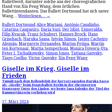
Ballettwelt, darunter solche aus der choreografischen
Hand von Xin Peng Wang, dem örtlichen
Ballettintendanten. Das Ballett Dortmund hat sich unter
Wang…
Weiterlesen…
→
Ballett Dortmund
Alice Mariani
,
António Casalinho
,
Catarina Casqueiro
,
Daria Suzi
,
Der Idiot
,
Esmeralda
,
Filip Kvacak
,
Franz Schubert
,
Hannes Brock
,
Hans
Grisebach
,
Haruka Sassa
,
István Simon
,
Javier Cacheiro
Alemán
,
Margarete Fernandes
,
Marius Petipa
,
Martin
ten Kortenaar
,
Mattia Semperboni
,
Monica Fotescu-Uta
,
Peter I. Tschaikowsky
,
Simon Jones
,
Tatjana Gsovsky
,
Tiago Coelho
,
Victor Gsovsky
,
Xin Peng Wang
Giselle im Krieg, Giselle im
Frieden
Tumult nach dem Rollendebüt der hervorragenden Haruka Sassa
als „Giselle“ beim Staatsballett Berlin in der ehrenwerten
Staatsoper Unter den Linden, wo heute Iana Salenko der Titel der
Kammertänzerin verliehen wird
17. März 2024