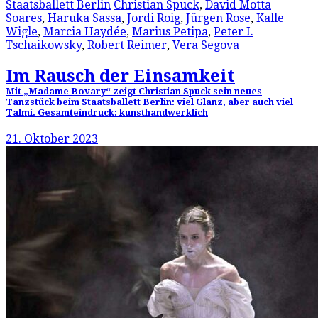
Staatsballett Berlin
Christian Spuck
,
David Motta
Soares
,
Haruka Sassa
,
Jordi Roig
,
Jürgen Rose
,
Kalle
Wigle
,
Marcia Haydée
,
Marius Petipa
,
Peter I.
Tschaikowsky
,
Robert Reimer
,
Vera Segova
Im Rausch der Einsamkeit
Mit „Madame Bovary“ zeigt Christian Spuck sein neues
Tanzstück beim Staatsballett Berlin: viel Glanz, aber auch viel
Talmi. Gesamteindruck: kunsthandwerklich
21. Oktober 2023