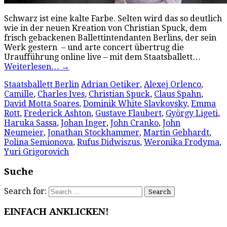
Schwarz ist eine kalte Farbe. Selten wird das so deutlich
wie in der neuen Kreation von Christian Spuck, dem
frisch gebackenen Ballettintendanten Berlins, der sein
Werk gestern – und arte concert übertrug die
Uraufführung online live – mit dem Staatsballett…
Weiterlesen…
→
Staatsballett Berlin
Adrian Oetiker
,
Alexej Orlenco
,
Camille
,
Charles Ives
,
Christian Spuck
,
Claus Spahn
,
David Motta Soares
,
Dominik White Slavkovsky
,
Emma
Rott
,
Frederick Ashton
,
Gustave Flaubert
,
György Ligeti
,
Haruka Sassa
,
Johan Inger
,
John Cranko
,
John
Neumeier
,
Jonathan Stockhammer
,
Martin Gebhardt
,
Polina Semionova
,
Rufus Didwiszus
,
Weronika Frodyma
,
Yuri Grigorovich
Suche
Search for:
EINFACH ANKLICKEN!