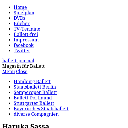
Home
Spielplan
DVDs
Bücher
TV-Termine
Ballett-frei
Impressum
facebook
Twitter
ballett-journal
Magazin für Ballett
Menu
Close
Hamburg Ballett
Staatsballett Berlin
Semperoper Ballett
Ballett Dortmund
Stuttgarter Ballett
Bayerisches Staatsballett
diverse Compagnien
Haruka Sassa