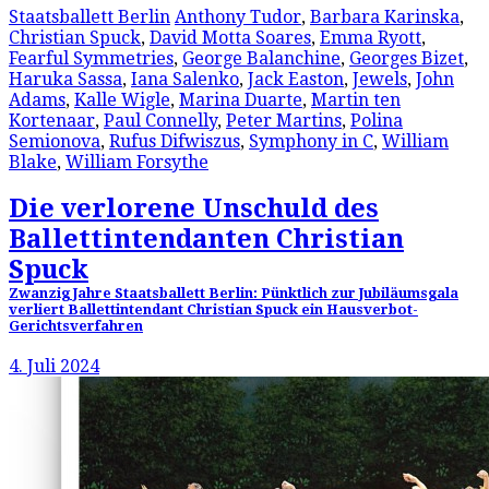
Staatsballett Berlin
Anthony Tudor
,
Barbara Karinska
,
Christian Spuck
,
David Motta Soares
,
Emma Ryott
,
Fearful Symmetries
,
George Balanchine
,
Georges Bizet
,
Haruka Sassa
,
Iana Salenko
,
Jack Easton
,
Jewels
,
John
Adams
,
Kalle Wigle
,
Marina Duarte
,
Martin ten
Kortenaar
,
Paul Connelly
,
Peter Martins
,
Polina
Semionova
,
Rufus Difwiszus
,
Symphony in C
,
William
Blake
,
William Forsythe
Die verlorene Unschuld des
Ballettintendanten Christian
Spuck
Zwanzig Jahre Staatsballett Berlin: Pünktlich zur Jubiläumsgala
verliert Ballettintendant Christian Spuck ein Hausverbot-
Gerichtsverfahren
4. Juli 2024