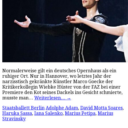
Normalerweise gilt ein deutsches Opernhaus als ein
ruhiger Ort. Nur in Hannover, wo letztes Jahr der
narzisstisch gekränkte Künstler Marco Goecke der
Kritikerkollegin Wiebke Hüster von der FAZ bei einer
Premiere den Kot seines Dackels ins Gesicht schmierte,
musste man…
Weiterlesen…
→
Staatsballett Berlin
Adolphe Adam
,
David Motta Soares
,
Haruka Sassa
,
Iana Salenko
,
Marius Petipa
,
Marius
Stravinsky