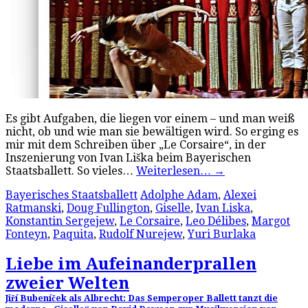
Es gibt Aufgaben, die liegen vor einem – und man weiß
nicht, ob und wie man sie bewältigen wird. So erging es
mir mit dem Schreiben über „Le Corsaire“, in der
Inszenierung von Ivan Liška beim Bayerischen
Staatsballett. So vieles…
Weiterlesen…
→
Bayerisches Staatsballett
Adolphe Adam
,
Alexei
Ratmanski
,
Doug Fullington
,
Giselle
,
Ivan Liska
,
Konstantin Sergejew
,
Le Corsaire
,
Leo Délibes
,
Margot
Fonteyn
,
Paquita
,
Rudolf Nurejew
,
Yuri Burlaka
Liebe im Aufeinanderprallen
zweier Welten
Jiří Bubeníček als Albrecht: Das Semperoper Ballett tanzt die