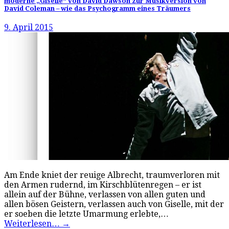
moderne „Giselle“ von David Dawson zur Musikversion von
David Coleman – wie das Psychogramm eines Träumers
9. April 2015
Am Ende kniet der reuige Albrecht, traumverloren mit
den Armen rudernd, im Kirschblütenregen – er ist
allein auf der Bühne, verlassen von allen guten und
allen bösen Geistern, verlassen auch von Giselle, mit der
er soeben die letzte Umarmung erlebte,…
Weiterlesen…
→