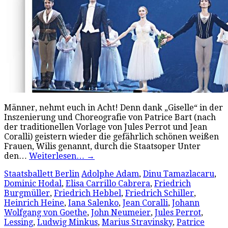
Männer, nehmt euch in Acht! Denn dank „Giselle“ in der
Inszenierung und Choreografie von Patrice Bart (nach
der traditionellen Vorlage von Jules Perrot und Jean
Coralli) geistern wieder die gefährlich schönen weißen
Frauen, Wilis genannt, durch die Staatsoper Unter
den…
Weiterlesen…
→
Staatsballett Berlin
Adolphe Adam
,
Dinu Tamazlacaru
,
Dominic Hodal
,
Elisa Carrillo Cabrera
,
Friedrich
Burgmüller
,
Friedrich Hebbel
,
Friedrich Schiller
,
Heinrich Heine
,
Iana Salenko
,
Jean Coralli
,
Johann
Wolfgang von Goethe
,
John Neumeier
,
Jules Perrot
,
Lessing
,
Ludwig Minkus
,
Marius Stravinsky
,
Patrice