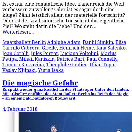
Ist es nur eine romantische Idee, tränenreich die Welt
verbessern zu wollen? Oder ist es sogar doch eine
kluge? Zählt letztlich allein der materielle Fortschritt?
Oder ist der zivilisatorische Fortschritt das eigentliche
Ziel? Wo steht darin die Liebe? Und der…
Weiterlesen…
→
Staatsballett Berlin
Adolphe Adam
,
Daniil Simkin
,
Elisa
Carrillo Cabrera
,
Giselle
,
Heinrich Heine
,
Iana Salenko
,
Jean Coralli
,
Jules Perrot
,
Luciana Voltolini
,
Marius
Petipa
,
Mihail Kaniskin
,
Patrice Bart
,
Paul Connelly
,
Tamara Karsavina
,
Théophile Gautier
,
Ulian Topor
,
Vaslav Nijinski
,
Yuria Isaka
Die magische Gefahr
Es spukt wieder ganz köstlich in der Staatsoper Unter den Linden:
Mit „Giselle“ entführt das Staatsballett Berlin ins Reich der Magie
– an einem bald baumlosen Boulevard
4. Februar 2018