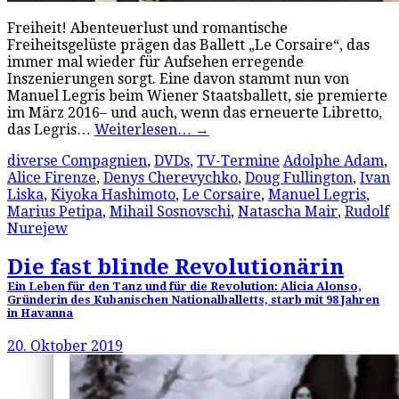
Freiheit! Abenteuerlust und romantische
Freiheitsgelüste prägen das Ballett „Le Corsaire“, das
immer mal wieder für Aufsehen erregende
Inszenierungen sorgt. Eine davon stammt nun von
Manuel Legris beim Wiener Staatsballett, sie premierte
im März 2016– und auch, wenn das erneuerte Libretto,
das Legris…
Weiterlesen…
→
diverse Compagnien
,
DVDs
,
TV-Termine
Adolphe Adam
,
Alice Firenze
,
Denys Cherevychko
,
Doug Fullington
,
Ivan
Liska
,
Kiyoka Hashimoto
,
Le Corsaire
,
Manuel Legris
,
Marius Petipa
,
Mihail Sosnovschi
,
Natascha Mair
,
Rudolf
Nurejew
Die fast blinde Revolutionärin
Ein Leben für den Tanz und für die Revolution: Alicia Alonso,
Gründerin des Kubanischen Nationalballetts, starb mit 98 Jahren
in Havanna
20. Oktober 2019