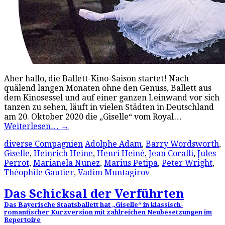
Aber hallo, die Ballett-Kino-Saison startet! Nach
quälend langen Monaten ohne den Genuss, Ballett aus
dem Kinosessel und auf einer ganzen Leinwand vor sich
tanzen zu sehen, läuft in vielen Städten in Deutschland
am 20. Oktober 2020 die „Giselle“ vom Royal…
Weiterlesen…
→
diverse Compagnien
Adolphe Adam
,
Barry Wordsworth
,
Giselle
,
Heinrich Heine
,
Henri Heiné
,
Jean Coralli
,
Jules
Perrot
,
Marianela Nunez
,
Marius Petipa
,
Peter Wright
,
Théophile Gautier
,
Vadim Muntagirov
Das Schicksal der Verführten
Das Bayerische Staatsballett hat „Giselle“ in klassisch-
romantischer Kurzversion mit zahlreichen Neubesetzungen im
Repertoire