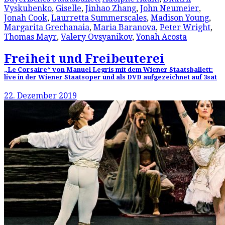
Vyskubenko
,
Giselle
,
Jinhao Zhang
,
John Neumeier
,
Jonah Cook
,
Laurretta Summerscales
,
Madison Young
,
Margarita Grechanaia
,
Maria Baranova
,
Peter Wright
,
Thomas Mayr
,
Valery Ovsyanikov
,
Yonah Acosta
Freiheit und Freibeuterei
„Le Corsaire“ von Manuel Legris mit dem Wiener Staatsballett:
live in der Wiener Staatsoper und als DVD aufgezeichnet auf 3sat
22. Dezember 2019