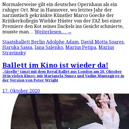
Normalerweise gilt ein deutsches Opernhaus als ein
ruhiger Ort. Nur in Hannover, wo letztes Jahr der
narzisstisch gekränkte Künstler Marco Goecke der
Kritikerkollegin Wiebke Hüster von der FAZ bei einer
Premiere den Kot seines Dackels ins Gesicht schmierte,
musste man…
Weiterlesen…
→
Staatsballett Berlin
Adolphe Adam
,
David Motta Soares
,
Haruka Sassa
,
Iana Salenko
,
Marius Petipa
,
Marius
Stravinsky
Ballett im Kino ist wieder da!
„Giselle“ tanzt mit dem Royal Ballet aus London am 20. Oktober
20 in vielen Kinos: mit Marianela Nunez und Vadim Muntagirov in
der Version von Peter Wright
17. Oktober 2020