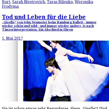
Bart
,
Sarah Mestrovich
,
Taras Bilenko
,
Weronika
Frodyma
Tod und Leben für die Liebe
„Giselle“ von John Neumeier beim Hamburg Ballett – immer
wieder schön und wild – und immer wieder anders, je nach
Tänzerinterpretation. Ein Abschied in Ehren
5. Mai 2017
Sie ist schon etwas sehr Besonderes, diese „Giselle“! Und