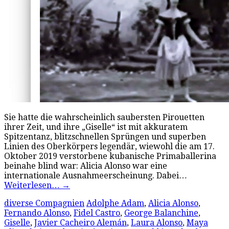
Sie hatte die wahrscheinlich saubersten Pirouetten
ihrer Zeit, und ihre „Giselle“ ist mit akkuratem
Spitzentanz, blitzschnellen Sprüngen und superben
Linien des Oberkörpers legendär, wiewohl die am 17.
Oktober 2019 verstorbene kubanische Primaballerina
beinahe blind war: Alicia Alonso war eine
internationale Ausnahmeerscheinung. Dabei…
Weiterlesen…
→
diverse Compagnien
Adolphe Adam
,
Alicia Alonso
,
Fernando Alonso
,
Fidel Castro
,
George Balanchine
,
Giselle
,
Javier Cacheiro Alemán
,
Laura Alonso
,
Maya