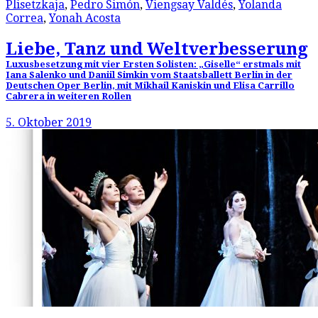
Plisetzkaja
,
Pedro Simón
,
Viengsay Valdés
,
Yolanda
Correa
,
Yonah Acosta
Liebe, Tanz und Weltverbesserung
Luxusbesetzung mit vier Ersten Solisten: „Giselle“ erstmals mit
Iana Salenko und Daniil Simkin vom Staatsballett Berlin in der
Deutschen Oper Berlin, mit Mikhail Kaniskin und Elisa Carrillo
Cabrera in weiteren Rollen
5. Oktober 2019