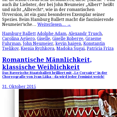
auch ihr Liebster, der bei John Neumeier „Albert“ heißt
und nicht „Albrecht“, wie in der romantischen
Urversion, ist ein ganz besonderes Exemplar seiner
Spezies. Beim Hamburg Ballett macht die faszinierende
Neumeier’sche…
Weiterlesen…
→
Hamburg Ballett
Adolphe Adam
,
Alexandr Trusch
,
Carolina Agüero
,
Giselle
,
Giselle Roberge
,
Graeme
Fuhrman
,
John Neumeier
,
kevin haigen
,
Konstantin
Tselikov
,
Ksenia Ryzhkova
,
Madoka Sugai
,
Patricia Friza
Romantische Männlichkeit,
klassische Weiblichkeit
Das Bayerische Staatsballett brilliert mit „Le Corsaire“ in der
Choreografie von Ivan Liška – da wird jeder Feminist weich!
31. Oktober 2015