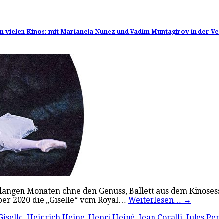
 in vielen Kinos: mit Marianela Nunez und Vadim Muntagirov in der V
d langen Monaten ohne den Genuss, Ballett aus dem Kinoses
ober 2020 die „Giselle“ vom Royal…
Weiterlesen…
→
Giselle
,
Heinrich Heine
,
Henri Heiné
,
Jean Coralli
,
Jules Pe