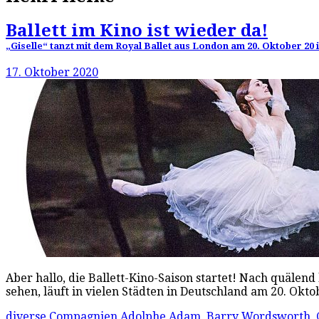
Ballett im Kino ist wieder da!
„Giselle“ tanzt mit dem Royal Ballet aus London am 20. Oktober 20
17. Oktober 2020
Aber hallo, die Ballett-Kino-Saison startet! Nach quälen
sehen, läuft in vielen Städten in Deutschland am 20. Okt
diverse Compagnien
Adolphe Adam
,
Barry Wordsworth
,