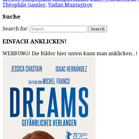
Théophile Gautier
,
Vadim Muntagirov
Suche
Search for:
EINFACH ANKLICKEN!
WERBUNG! Die Bilder hier unten kann man anklicken...!