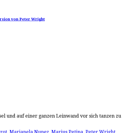
ersion von Peter Wright
sel und auf einer ganzen Leinwand vor sich tanzen zu
rrot
,
Marianela Nunez
,
Marius Petipa
,
Peter Wright
,