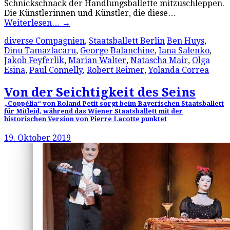
Schnickschnack der Handlungsballette mitzuschleppen.
Die Künstlerinnen und Künstler, die diese…
Weiterlesen…
→
diverse Compagnien
,
Staatsballett Berlin
Ben Huys
,
Dinu Tamazlacaru
,
George Balanchine
,
Iana Salenko
,
Jakob Feyferlik
,
Marian Walter
,
Natascha Mair
,
Olga
Esina
,
Paul Connelly
,
Robert Reimer
,
Yolanda Correa
Von der Seichtigkeit des Seins
„Coppélia“ von Roland Petit sorgt beim Bayerischen Staatsballett
für Mitleid, während das Wiener Staatsballett mit der
historischen Version von Pierre Lacotte punktet
19. Oktober 2019