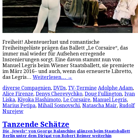
Freiheit! Abenteuerlust und romantische
Freiheitsgelüste prägen das Ballett „Le Corsaire“, das
immer mal wieder für Aufsehen erregende
Inszenierungen sorgt. Eine davon stammt nun von
Manuel Legris beim Wiener Staatsballett, sie premierte
im März 2016– und auch, wenn das erneuerte Libretto,
das Legris…
Weiterlesen…
→
diverse Compagnien
,
DVDs
,
TV-Termine
Adolphe Adam
,
Alice Firenze
,
Denys Cherevychko
,
Doug Fullington
,
Ivan
Liska
,
Kiyoka Hashimoto
,
Le Corsaire
,
Manuel Legris
,
Marius Petipa
,
Mihail Sosnovschi
,
Natascha Mair
,
Rudolf
Nurejew
Tanzende Schätze
Die „Jewels“ von George Balanchine glänzen beim Staatsballett
Berlin unter dem Dirigat von Robert Reimer weiterhin