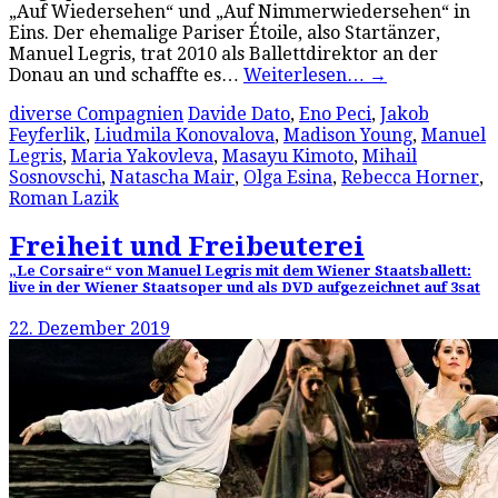
„Auf Wiedersehen“ und „Auf Nimmerwiedersehen“ in
Eins. Der ehemalige Pariser Étoile, also Startänzer,
Manuel Legris, trat 2010 als Ballettdirektor an der
Donau an und schaffte es…
Weiterlesen…
→
diverse Compagnien
Davide Dato
,
Eno Peci
,
Jakob
Feyferlik
,
Liudmila Konovalova
,
Madison Young
,
Manuel
Legris
,
Maria Yakovleva
,
Masayu Kimoto
,
Mihail
Sosnovschi
,
Natascha Mair
,
Olga Esina
,
Rebecca Horner
,
Roman Lazik
Freiheit und Freibeuterei
„Le Corsaire“ von Manuel Legris mit dem Wiener Staatsballett:
live in der Wiener Staatsoper und als DVD aufgezeichnet auf 3sat
22. Dezember 2019