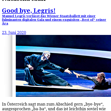
Good bye, Legris!
Manuel Legris verlässt das Wiener Staatsballett mit einer
fulminanten digitalen Gala und einem exquisiten „Best of“ seiner
Ära
23. Juni 2020
In Österreich sagt man zum Abschied gern „bye-bye“,
ausgesprochen „ba-ba“, und das ist leichthin soviel wie