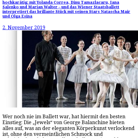
hochkarätig: mit Yolanda Correa, Dinu Tamazlacaru, Iana
Salenko und Marian Walter – und das Wiener Staatsballett
interpretiert das brillante Stück mit seinen Stars Natascha Mair
und Olga Esina
2. November 2019
Wer noch nie im Ballett war, hat hiermit den besten
Einstieg: Die „Jewels“ von George Balanchine bieten
alles auf, was an der eleganten Körperkunst verlockend
ist, ohne den vermeintlichen Schmock und