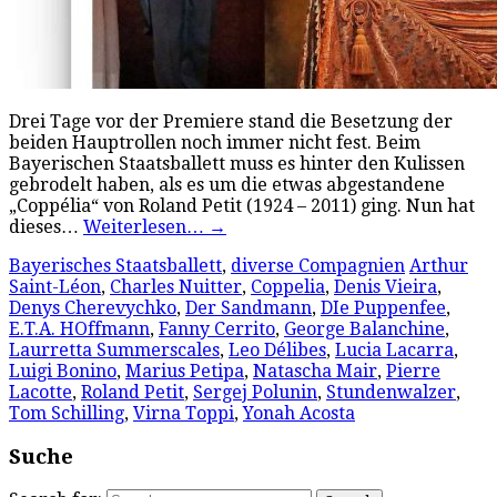
Drei Tage vor der Premiere stand die Besetzung der
beiden Hauptrollen noch immer nicht fest. Beim
Bayerischen Staatsballett muss es hinter den Kulissen
gebrodelt haben, als es um die etwas abgestandene
„Coppélia“ von Roland Petit (1924 – 2011) ging. Nun hat
dieses…
Weiterlesen…
→
Bayerisches Staatsballett
,
diverse Compagnien
Arthur
Saint-Léon
,
Charles Nuitter
,
Coppelia
,
Denis Vieira
,
Denys Cherevychko
,
Der Sandmann
,
DIe Puppenfee
,
E.T.A. HOffmann
,
Fanny Cerrito
,
George Balanchine
,
Laurretta Summerscales
,
Leo Délibes
,
Lucia Lacarra
,
Luigi Bonino
,
Marius Petipa
,
Natascha Mair
,
Pierre
Lacotte
,
Roland Petit
,
Sergej Polunin
,
Stundenwalzer
,
Tom Schilling
,
Virna Toppi
,
Yonah Acosta
Suche