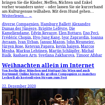
bringen Sie die Kinder, Neffen, Nichten und Enkel
vorher woanders unter – oder lassen Sie sie kurzerhand
am Kulturgenuss teilhaben. Mit dem Hund gehen…
Weiterlesen…
→
diverse Compagnien
,
Hamburg Ballett
Alexandre
Dumas der Jüngere
,
Brigitte Lefèvre
,
Die
Kameliendame
,
Edvin Revazov
,
Elen Bottaro
,
Eno Peci
,
Frédéric Chopin
,
Hyo-Jung Kang
,
Igor Zapravdin
,
Ioanna
Avraam
,
Ivan Urban
,
Janusz Mazon
,
John Neumeier
,
Jürgen Rose
,
Ketevan Papava
,
kevin haigen
,
Marcos
Menha
,
Markus Lehtinen
,
Martin Schläpfer
,
Michal
Bialk
,
Rashaen Arts
,
Svetlana Zakharova
,
Timoor Afshar
Weihnachten allein im Internet
Von Berlin über München und Stuttgart bis Wien und auch
Dortmund: Online bieten die großen Compagnien so manches
Leckerli als kostenfreien Stream zum Fest
22. Dezember 2020