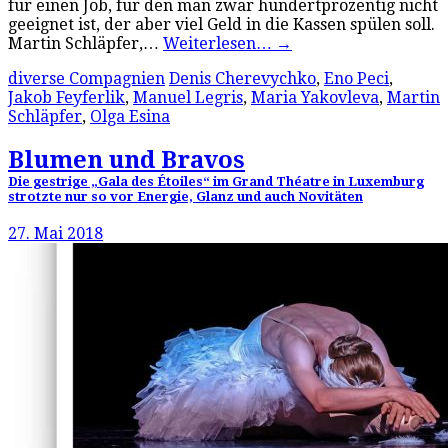
für einen Job, für den man zwar hundertprozentig nicht
geeignet ist, der aber viel Geld in die Kassen spülen soll.
Martin Schläpfer,…
Weiterlesen…
→
diverse Compagnien
Denis Cherevychko
,
Eno Peci
,
Jakob Feyferlik
,
Manuel Legris
,
Maria Yakovleva
,
Martin
Schläpfer
,
Olga Esina
Blumen und Bravos
Die gestrige „Gala des Étoiles“ im Grand Théatre in Luxemburg
strotzte nur so vor Energie, Glanz und auch Novitäten
27. Mai 2018