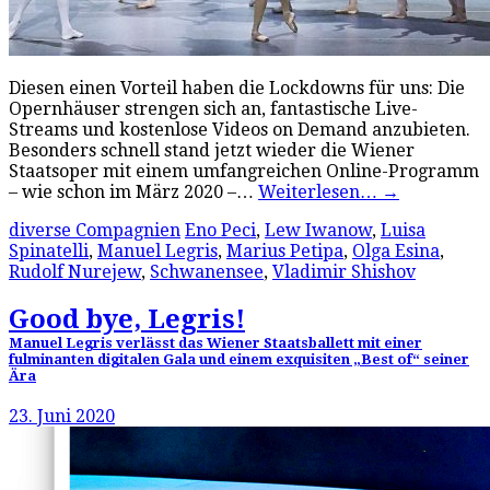
Diesen einen Vorteil haben die Lockdowns für uns: Die
Opernhäuser strengen sich an, fantastische Live-
Streams und kostenlose Videos on Demand anzubieten.
Besonders schnell stand jetzt wieder die Wiener
Staatsoper mit einem umfangreichen Online-Programm
– wie schon im März 2020 –…
Weiterlesen…
→
diverse Compagnien
Eno Peci
,
Lew Iwanow
,
Luisa
Spinatelli
,
Manuel Legris
,
Marius Petipa
,
Olga Esina
,
Rudolf Nurejew
,
Schwanensee
,
Vladimir Shishov
Good bye, Legris!
Manuel Legris verlässt das Wiener Staatsballett mit einer
fulminanten digitalen Gala und einem exquisiten „Best of“ seiner
Ära
23. Juni 2020