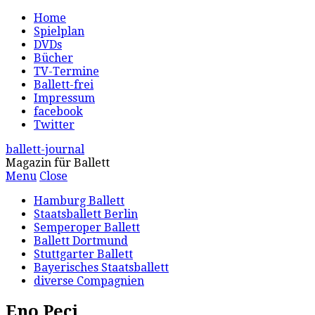
Home
Spielplan
DVDs
Bücher
TV-Termine
Ballett-frei
Impressum
facebook
Twitter
ballett-journal
Magazin für Ballett
Menu
Close
Hamburg Ballett
Staatsballett Berlin
Semperoper Ballett
Ballett Dortmund
Stuttgarter Ballett
Bayerisches Staatsballett
diverse Compagnien
Eno Peci