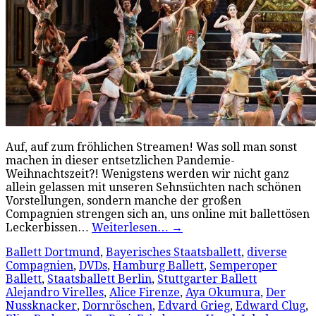
Auf, auf zum fröhlichen Streamen! Was soll man sonst
machen in dieser entsetzlichen Pandemie-
Weihnachtszeit?! Wenigstens werden wir nicht ganz
allein gelassen mit unseren Sehnsüchten nach schönen
Vorstellungen, sondern manche der großen
Compagnien strengen sich an, uns online mit ballettösen
Leckerbissen…
Weiterlesen…
→
Ballett Dortmund
,
Bayerisches Staatsballett
,
diverse
Compagnien
,
DVDs
,
Hamburg Ballett
,
Semperoper
Ballett
,
Staatsballett Berlin
,
Stuttgarter Ballett
Alejandro Virelles
,
Alice Firenze
,
Aya Okumura
,
Der
Nussknacker
,
Dornröschen
,
Edvard Grieg
,
Edward Clug
,