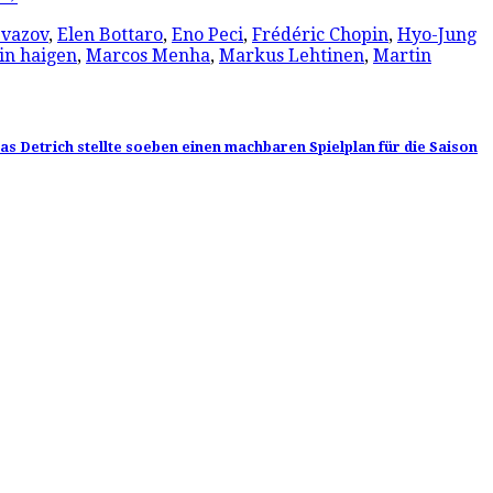
evazov
,
Elen Bottaro
,
Eno Peci
,
Frédéric Chopin
,
Hyo-Jung
in haigen
,
Marcos Menha
,
Markus Lehtinen
,
Martin
s Detrich stellte soeben einen machbaren Spielplan für die Saison