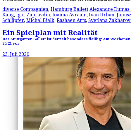
diverse Compagnien
,
Hamburg Ballett
Alexandre Dumas 
Kang
,
Igor Zapravdin
,
Ioanna Avraam
,
Ivan Urban
,
Janus
Schläpfer
,
Michal Bialk
,
Rashaen Arts
,
Svetlana Zakharov
Ein Spielplan mit Realität
Das Stuttgarter Ballett ist derzeit besonders fleißig: Am Wochen
20/21 vor
23. Juli 2020