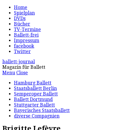
Home
Spielplan
DVDs
Bücher
TV-Termine
Ballett-frei
Impressum
facebook
Twitter
ballett-journal
Magazin für Ballett
Menu
Close
Hamburg Ballett
Staatsballett Berlin
Semperoper Ballett
Ballett Dortmund
Stuttgarter Ballett
Bayerisches Staatsballett
diverse Compagnien
Brigitte Lefèvre