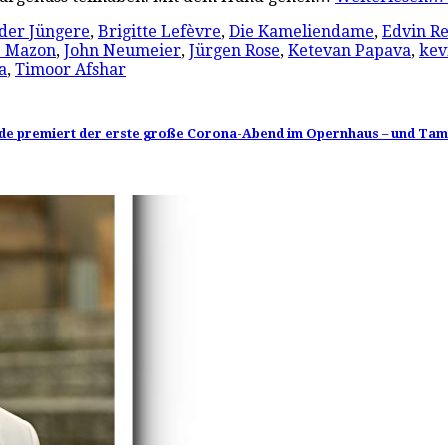
der Jüngere
,
Brigitte Lefèvre
,
Die Kameliendame
,
Edvin R
z Mazon
,
John Neumeier
,
Jürgen Rose
,
Ketevan Papava
,
kev
a
,
Timoor Afshar
ende premiert der erste große Corona-Abend im Opernhaus – und Tama