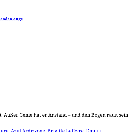
inenden Auge
t. Außer Genie hat er Anstand – und den Bogen raus, sein
dere
,
Azul Ardizzone
,
Brigitte Lefèvre
,
Dmitri