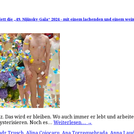
t die „49. Nijinsky-Gala“ 2024 – mit einem lachenden und einem we
z. Das wird er bleiben. Wo auch immer er lebt und arbeite
ysterisieren. Noch es…
Weiterlesen…
→
ndr Trusch
,
Alina Cojocaru
,
Ana Torrequebrada
,
Anna Lau