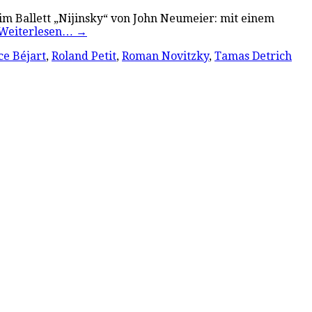
 im Ballett „Nijinsky“ von John Neumeier: mit einem
Weiterlesen…
→
e Béjart
,
Roland Petit
,
Roman Novitzky
,
Tamas Detrich