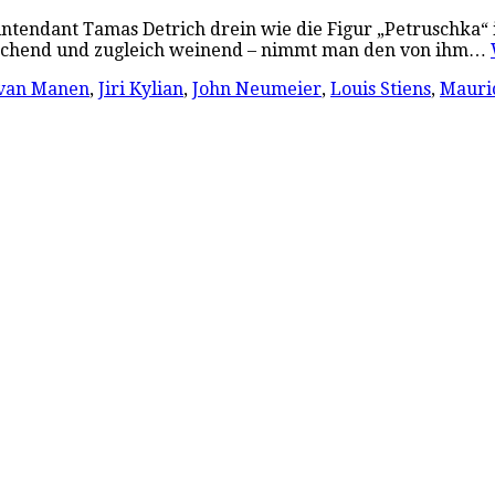
tintendant Tamas Detrich drein wie die Figur „Petruschka“
lachend und zugleich weinend – nimmt man den von ihm…
van Manen
,
Jiri Kylian
,
John Neumeier
,
Louis Stiens
,
Mauric