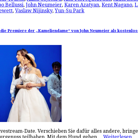
o Bellussi
,
John Neumeier
,
Karen Azatyan
,
Kent Nagano
,
L
ewett
,
Vaslaw Nijinsky
,
Yun-Su Park
ag die Premiere der „Kameliendame“ von John Neumeier als kostenlos
vestream-Date. Verschieben Sie dafür alles andere, bringe
lturgenuss teilhaben. Mit dem Hund gehen…
Weiterlesen…