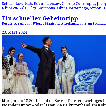
Schostakowitsch
,
Edvin Revazov
,
George Couroupos
,
Jacop
Nijinsky-Gala
,
Olga Smirnova
,
Olivia Betteridge
,
Simon H
Ein schneller Geheimtipp
Kurzfristig gibt das Wiener Staatsballett bekannt, dass am Sonnt
23. März 2024
Morgen um 18.30 Uhr haben Sie ein Date: ein wichtiges Li
woanders unter – oder lassen Sie sie kurzerhand am Ku