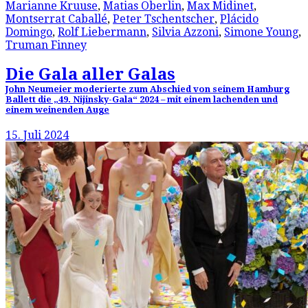
Marianne Kruuse
,
Matias Oberlin
,
Max Midinet
,
Montserrat Caballé
,
Peter Tschentscher
,
Plácido
Domingo
,
Rolf Liebermann
,
Silvia Azzoni
,
Simone Young
,
Truman Finney
Die Gala aller Galas
John Neumeier moderierte zum Abschied von seinem Hamburg
Ballett die „49. Nijinsky-Gala“ 2024 – mit einem lachenden und
einem weinenden Auge
15. Juli 2024