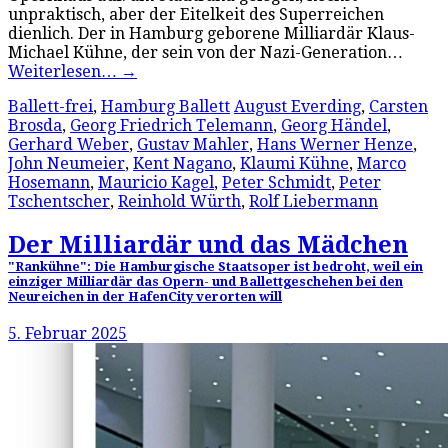
unpraktisch, aber der Eitelkeit des Superreichen
dienlich. Der in Hamburg geborene Milliardär Klaus-
Michael Kühne, der sein von der Nazi-Generation…
Weiterlesen…
→
Ballett-frei
,
Hamburg Ballett
August Everding
,
Carsten
Brosda
,
Georg Friedrich Telemann
,
Georg Händel
,
Gerhard Weber
,
Gustav Mahler
,
Hans Werner Henze
,
John Neumeier
,
Kent Nagano
,
Klaumi Kühne
,
Marco
Hosemann
,
Mauricio Kagel
,
Peter Schmidt
,
Peter
Tschentscher
,
Reinhold Würth
,
Rolf Liebermann
Der Milliardär und das Mädchen
"Rankühne": Die Hamburgische Staatsoper ist bedroht, weil ein
einziger Milliardär das Opern- und Ballettgeschehen bei den
Neureichen in der HafenCity verorten will
5. Februar 2025