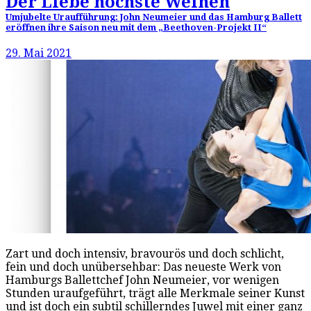
Der Liebe höchste Weihen
Umjubelte Uraufführung: John Neumeier und das Hamburg Ballett
eröffnen ihre Saison neu mit dem „Beethoven-Projekt II“
29. Mai 2021
Zart und doch intensiv, bravourös und doch schlicht,
fein und doch unübersehbar: Das neueste Werk von
Hamburgs Ballettchef John Neumeier, vor wenigen
Stunden uraufgeführt, trägt alle Merkmale seiner Kunst
und ist doch ein subtil schillerndes Juwel mit einer ganz