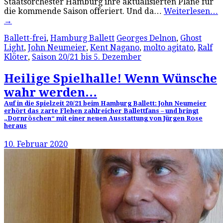
Staatsorchester Hamburg ihre aktualisierten Pläne für
die kommende Saison offeriert. Und da…
Weiterlesen…
→
Ballett-frei
,
Hamburg Ballett
Georges Delnon
,
Ghost
Light
,
John Neumeier
,
Kent Nagano
,
molto agitato
,
Ralf
Klöter
,
Saison 20/21 bis 5. Dezember
Heilige Spielhalle! Wenn Wünsche
wahr werden…
Auf in die Spielzeit 20/21 beim Hamburg Ballett: John Neumeier
erhört das zarte Flehen zahlreicher Ballettfans – und bringt
„Dornröschen“ mit einer neuen Ausstattung von Jürgen Rose
heraus
10. Februar 2020