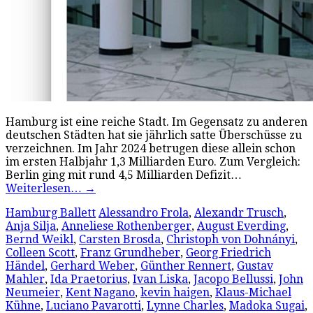
Hamburg ist eine reiche Stadt. Im Gegensatz zu anderen
deutschen Städten hat sie jährlich satte Überschüsse zu
verzeichnen. Im Jahr 2024 betrugen diese allein schon
im ersten Halbjahr 1,3 Milliarden Euro. Zum Vergleich:
Berlin ging mit rund 4,5 Milliarden Defizit…
Weiterlesen…
→
Hamburg Ballett
Alessandro Frola
,
Alexandr Trusch
,
Anja Silja
,
Anneliese Rothenberger
,
August Everding
,
Bernd Weikl
,
Carsten Brosda
,
Christoph von Dohnányi
,
Colleen Scott
,
Franz Grundheber
,
Georg Friedrich
Händel
,
Gerhard Weber
,
Günther Rennert
,
Gustav
Mahler
,
Ida Praetorius
,
Ivan Liska
,
Jacopo Bellussi
,
John
Neumeier
,
Kent Nagano
,
kevin haigen
,
Klaus-Michael
Kühne
,
Luciano Pavarotti
,
Lynne Charles
,
Madoka Sugai
,