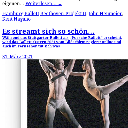
eigenen…
Weiterlesen…
→
Hamburg Ballett
Beethoven-Projekt II
,
John Neumeier
,
Kent Nagano
Es streamt sich so schön…
Während das Stuttgarter Ballett als „Porsche Ballett“ erscheint,
wird das Ballett-Ostern 2021 vom Bildschirm regiert: online und
auch im Fernsehen tut sich was
31. März 2021