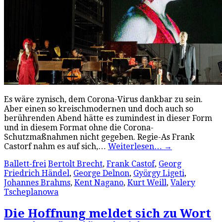
Es wäre zynisch, dem Corona-Virus dankbar zu sein.
Aber einen so kreischmodernen und doch auch so
berührenden Abend hätte es zumindest in dieser Form
und in diesem Format ohne die Corona-
Schutzmaßnahmen nicht gegeben. Regie-As Frank
Castorf nahm es auf sich,…
Weiterlesen…
→
Ballett-frei
Bertolt Brecht
,
Frank Castof
,
Georg
Friedrich Händel
,
George Delnon
,
György Ligeti
,
Johannes Brahms
,
Kent Nagano
,
Kurt Weill
,
Valery
Tscheplanowa
Die Hoffnung meldet sich zu Wort