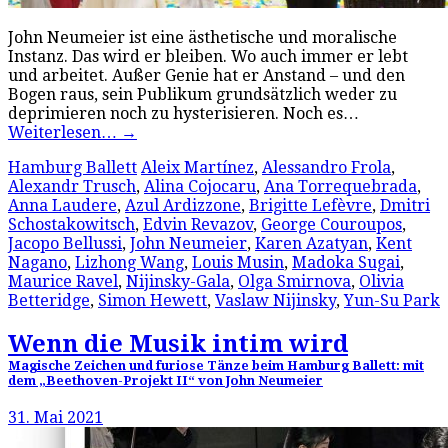
John Neumeier ist eine ästhetische und moralische
Instanz. Das wird er bleiben. Wo auch immer er lebt
und arbeitet. Außer Genie hat er Anstand – und den
Bogen raus, sein Publikum grundsätzlich weder zu
deprimieren noch zu hysterisieren. Noch es…
Weiterlesen…
→
Hamburg Ballett
Aleix Martínez
,
Alessandro Frola
,
Alexandr Trusch
,
Alina Cojocaru
,
Ana Torrequebrada
,
Anna Laudere
,
Azul Ardizzone
,
Brigitte Lefèvre
,
Dmitri
Schostakowitsch
,
Edvin Revazov
,
George Couroupos
,
Jacopo Bellussi
,
John Neumeier
,
Karen Azatyan
,
Kent
Nagano
,
Lizhong Wang
,
Louis Musin
,
Madoka Sugai
,
Maurice Ravel
,
Nijinsky-Gala
,
Olga Smirnova
,
Olivia
Betteridge
,
Simon Hewett
,
Vaslaw Nijinsky
,
Yun-Su Park
Wenn die Musik intim wird
Magische Zeichen und furiose Tänze beim Hamburg Ballett: mit
dem „Beethoven-Projekt II“ von John Neumeier
31. Mai 2021