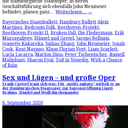
die Hamburgische Staatsoper, in deren
Geschäftsführung sich ebenfalls John Neumeier
befindet, planen ganz…
Weiterlesen…
→
Bayerisches Staatsballett
,
Hamburg Ballett
Aleix
Martínez
,
Bedroom Folk
,
Beethoven-Projekt
,
Beethoven-Projekt II
,
Broken Fall
,
Die Fledermaus
,
Erik
Murzagaliyev
,
Hänsel und Gretel
,
Jacopo Bellussi
,
Jeanette Kakareka
,
Jinhao Zhang
,
John Neumeier
,
Jonah
Cook
,
Kent Nagano
,
Klaus Florian Vogt
,
Liam Scarlett
,
Lucia Lacarra
,
Marlon Dinu
,
Peter Tschentscher
,
Russell
Maliphant
,
Sharon Eyal
,
Tod in Venedig
,
With a Chance
of Rain
Sex und Lügen – und große Oper
Frank Castorf traut sich was: Für „molto agitato“ wirbelt er an
der Hamburgischen Staatsoper zur Saisoneröffnung Ligeti,
Brahms, Händel und Weill durcheinander
6. September 2020