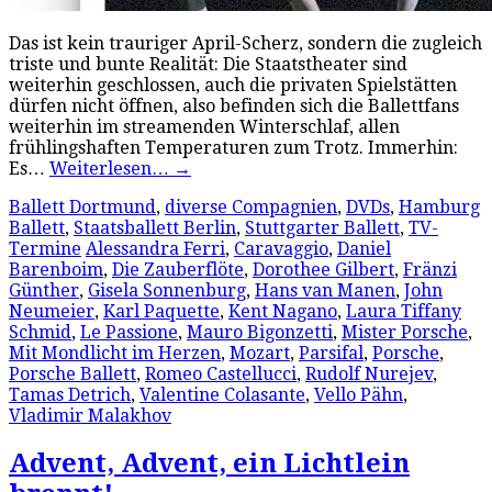
Das ist kein trauriger April-Scherz, sondern die zugleich
triste und bunte Realität: Die Staatstheater sind
weiterhin geschlossen, auch die privaten Spielstätten
dürfen nicht öffnen, also befinden sich die Ballettfans
weiterhin im streamenden Winterschlaf, allen
frühlingshaften Temperaturen zum Trotz. Immerhin:
Es…
Weiterlesen…
→
Ballett Dortmund
,
diverse Compagnien
,
DVDs
,
Hamburg
Ballett
,
Staatsballett Berlin
,
Stuttgarter Ballett
,
TV-
Termine
Alessandra Ferri
,
Caravaggio
,
Daniel
Barenboim
,
Die Zauberflöte
,
Dorothee Gilbert
,
Fränzi
Günther
,
Gisela Sonnenburg
,
Hans van Manen
,
John
Neumeier
,
Karl Paquette
,
Kent Nagano
,
Laura Tiffany
Schmid
,
Le Passione
,
Mauro Bigonzetti
,
Mister Porsche
,
Mit Mondlicht im Herzen
,
Mozart
,
Parsifal
,
Porsche
,
Porsche Ballett
,
Romeo Castellucci
,
Rudolf Nurejev
,
Tamas Detrich
,
Valentine Colasante
,
Vello Pähn
,
Vladimir Malakhov
Advent, Advent, ein Lichtlein