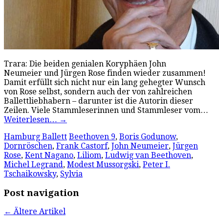
Trara: Die beiden genialen Koryphäen John
Neumeier und Jürgen Rose finden wieder zusammen!
Damit erfüllt sich nicht nur ein lang gehegter Wunsch
von Rose selbst, sondern auch der von zahlreichen
Ballettliebhabern – darunter ist die Autorin dieser
Zeilen. Viele Stammleserinnen und Stammleser vom…
Weiterlesen…
→
Hamburg Ballett
Beethoven 9
,
Boris Godunow
,
Dornröschen
,
Frank Castorf
,
John Neumeier
,
Jürgen
Rose
,
Kent Nagano
,
Liliom
,
Ludwig van Beethoven
,
Michel Legrand
,
Modest Mussorgski
,
Peter I.
Tschaikowsky
,
Sylvia
Post navigation
←
Ältere Artikel