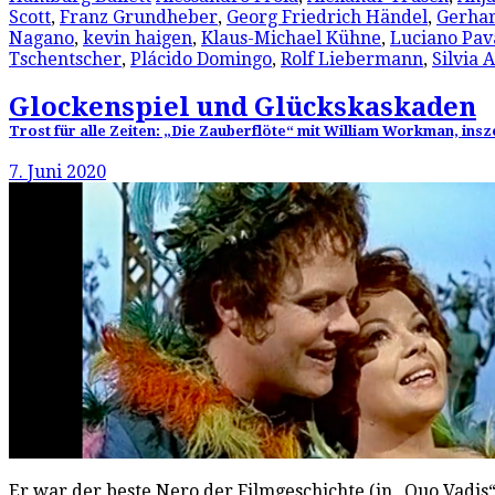
Scott
,
Franz Grundheber
,
Georg Friedrich Händel
,
Gerha
Nagano
,
kevin haigen
,
Klaus-Michael Kühne
,
Luciano Pav
Tschentscher
,
Plácido Domingo
,
Rolf Liebermann
,
Silvia 
Glockenspiel und Glückskaskaden
Trost für alle Zeiten: „Die Zauberflöte“ mit William Workman, ins
7. Juni 2020
Er war der beste Nero der Filmgeschichte (in „Quo Vadis“