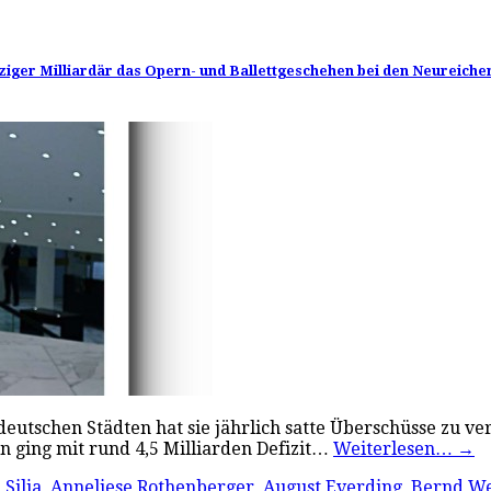
ziger Milliardär das Opern- und Ballettgeschehen bei den Neureichen
eutschen Städten hat sie jährlich satte Überschüsse zu ve
in ging mit rund 4,5 Milliarden Defizit…
Weiterlesen…
→
 Silja
,
Anneliese Rothenberger
,
August Everding
,
Bernd We