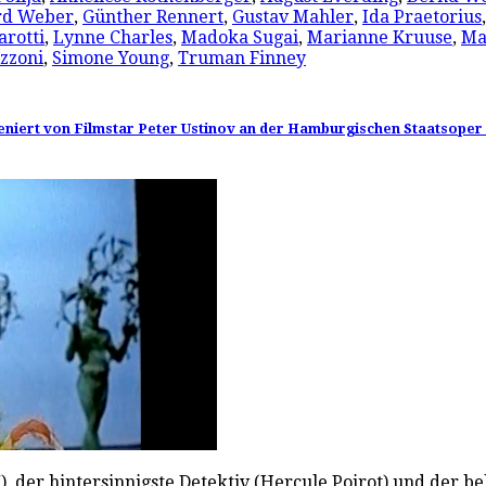
rd Weber
,
Günther Rennert
,
Gustav Mahler
,
Ida Praetorius
arotti
,
Lynne Charles
,
Madoka Sugai
,
Marianne Kruuse
,
Ma
Azzoni
,
Simone Young
,
Truman Finney
zeniert von Filmstar Peter Ustinov an der Hamburgischen Staatsoper
), der hintersinnigste Detektiv (Hercule Poirot) und der b