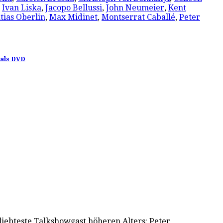
,
Ivan Liska
,
Jacopo Bellussi
,
John Neumeier
,
Kent
tias Oberlin
,
Max Midinet
,
Montserrat Caballé
,
Peter
 als DVD
eliebteste Talkshowgast höheren Alters: Peter