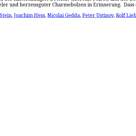
spieler und herzensguter Charmebolzen in Erinnerung. Dass
Stein
,
Joachim Hess
,
Nicolai Gedda
,
Peter Ustinov
,
Rolf Li