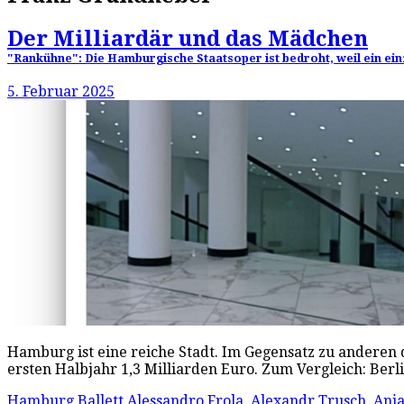
Der Milliardär und das Mädchen
"Rankühne": Die Hamburgische Staatsoper ist bedroht, weil ein ein
5. Februar 2025
Hamburg ist eine reiche Stadt. Im Gegensatz zu anderen d
ersten Halbjahr 1,3 Milliarden Euro. Zum Vergleich: Berl
Hamburg Ballett
Alessandro Frola
,
Alexandr Trusch
,
Anja