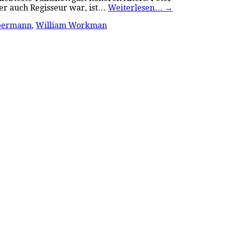
 er auch Regisseur war, ist…
Weiterlesen…
→
ebermann
,
William Workman