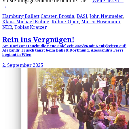
Entstehungsgeschichte berichtete. Die…
Weiterlesen…
→
Hamburg Ballett
Carsten Brosda
,
DAS!
,
John Neumeier
,
Klaus-Michael Kühne
,
Kühne-Oper
,
Marco Hosemann
,
NDR
,
Tobias Kratzer
Rein ins Vergnügen!
Am Horizont taucht die neue Spielzeit 2025/26 mit Neuigkeiten auf:
Alexandr Trusch tanzt beim Ballett Dortmund, Alessandra Ferri
beginnt in Wien
2. September 2025