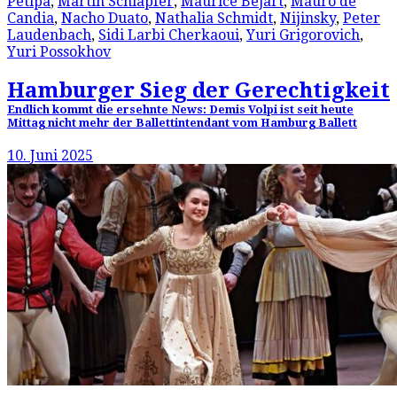
Petipa
,
Martin Schläpfer
,
Maurice Béjart
,
Mauro de
Candia
,
Nacho Duato
,
Nathalia Schmidt
,
Nijinsky
,
Peter
Laudenbach
,
Sidi Larbi Cherkaoui
,
Yuri Grigorovich
,
Yuri Possokhov
Hamburger Sieg der Gerechtigkeit
Endlich kommt die ersehnte News: Demis Volpi ist seit heute
Mittag nicht mehr der Ballettintendant vom Hamburg Ballett
10. Juni 2025