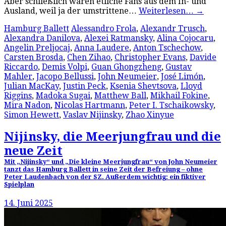
Aber schließlich waren etliche Fans aus dem In- und
Ausland, weil ja der umstrittene…
Weiterlesen…
→
Hamburg Ballett
Alessandro Frola
,
Alexandr Trusch
,
Alexandra Danilova
,
Alexei Ratmansky
,
Alina Cojocaru
,
Angelin Preljocaj
,
Anna Laudere
,
Anton Tschechow
,
Carsten Brosda
,
Chen Zihao
,
Christopher Evans
,
Davide
Riccardo
,
Demis Volpi
,
Guan Ghongzheng
,
Gustav
Mahler
,
Jacopo Bellussi
,
John Neumeier
,
José Limón
,
Julian MacKay
,
Justin Peck
,
Ksenia Shevtsova
,
Lloyd
Riggins
,
Madoka Sugai
,
Matthew Ball
,
Mikhail Fokine
,
Mira Nadon
,
Nicolas Hartmann
,
Peter I. Tschaikowsky
,
Simon Hewett
,
Vaslav Nijinsky
,
Zhao Xinyue
Nijinsky, die Meerjungfrau und die
neue Zeit
Mit „Nijinsky“ und „Die kleine Meerjungfrau“ von John Neumeier
tanzt das Hamburg Ballett in seine Zeit der Befreiung – ohne
Peter Laudenbach von der SZ. Außerdem wichtig: ein fiktiver
Spielplan
14. Juni 2025