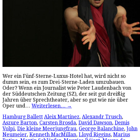
Wer ein Fünf-Sterne-Luxus-Hotel hat, wird nicht so
dumm sein, es zum Drei-Sterne-Laden umzubauen.
Oder? Wenn ein Journalist wie Peter Laudenbach von
der Süddeutschen Zeitung (SZ), der seit gut dreißig
Jahren über Sprechtheater, aber so gut wie nie über
Oper und…
Weiterlesen…
→
Hamburg Ballett
Aleix Martínez
,
Alexandr Trusch
,
Aszure Barton
,
Carsten Brosda
,
David Dawson
,
Demis
Volpi
,
Die kleine Meerjungfrau
,
George Balanchine
,
John
Neumeier
,
Kenneth MacMillan
,
Lloyd Riggins
,
Marius