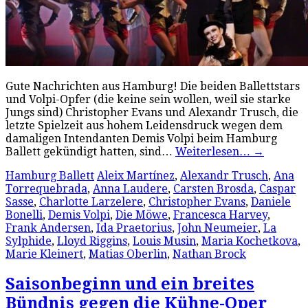
Gute Nachrichten aus Hamburg! Die beiden Ballettstars
und Volpi-Opfer (die keine sein wollen, weil sie starke
Jungs sind) Christopher Evans und Alexandr Trusch, die
letzte Spielzeit aus hohem Leidensdruck wegen dem
damaligen Intendanten Demis Volpi beim Hamburg
Ballett gekündigt hatten, sind…
Weiterlesen…
→
Hamburg Ballett
Aleix Martínez
,
Alexandr Trusch
,
Ana
Torrequebrada
,
Anna Laudere
,
Carsten Brosda
,
Caspar
Sasse
,
Charlotte Larzelere
,
Christopher Evans
,
Daniele
Bonelli
,
Demis Volpi
,
Die Möwe
,
Francesca Harvey
,
Frank Andersen
,
Ida Praetorius
,
John Neumeier
,
La
Sylphide
,
Lloyd Riggins
,
Louis Musin
,
Maria Kochetkova
,
Marie Kleinert
,
Matias Oberlin
,
Nathan Brock
Saisonbeginn und ein breites
Bündnis gegen die Kühne-Oper