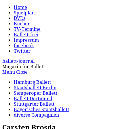
Home
Spielplan
DVDs
Bücher
TV-Termine
Ballett-frei
Impressum
facebook
Twitter
ballett-journal
Magazin für Ballett
Menu
Close
Hamburg Ballett
Staatsballett Berlin
Semperoper Ballett
Ballett Dortmund
Stuttgarter Ballett
Bayerisches Staatsballett
diverse Compagnien
Carsten Brosda