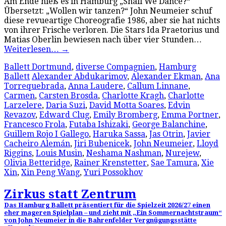
Am Ende hieß es in Hamburg „Shall We Dance?“
Übersetzt: „Wollen wir tanzen?“ John Neumeier schuf
diese revueartige Choreografie 1986, aber sie hat nichts
von ihrer Frische verloren. Die Stars Ida Praetorius und
Matias Oberlin bewiesen nach über vier Stunden…
Weiterlesen…
→
Ballett Dortmund
,
diverse Compagnien
,
Hamburg
Ballett
Alexander Abdukarimov
,
Alexander Ekman
,
Ana
Torrequebrada
,
Anna Laudere
,
Callum Linnane
,
Carmen
,
Carsten Brosda
,
Charlotte Kragh
,
Charlotte
Larzelere
,
Daria Suzi
,
David Motta Soares
,
Edvin
Revazov
,
Edward Clug
,
Emily Bromberg
,
Emma Portner
,
Francesco Frola
,
Futaba Ishizaki
,
George Balanchine
,
Guillem Rojo I Gallego
,
Haruka Sassa
,
Jas Otrin
,
Javier
Cacheiro Alemán
,
Jiri Bubenicek
,
John Neumeier
,
Lloyd
Riggins
,
Louis Musin
,
Neshama Nashman
,
Nurejew
,
Olivia Betteridge
,
Rainer Krenstetter
,
Sae Tamura
,
Xie
Xin
,
Xin Peng Wang
,
Yuri Possokhov
Zirkus statt Zentrum
Das Hamburg Ballett präsentiert für die Spielzeit 2026/27 einen
eher mageren Spielplan – und zieht mit „Ein Sommernachtstraum“
von John Neumeier in die Bahrenfelder Vergnügungsstätte