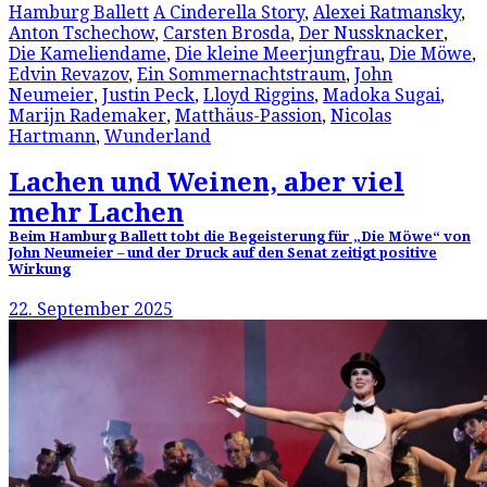
Hamburg Ballett
A Cinderella Story
,
Alexei Ratmansky
,
Anton Tschechow
,
Carsten Brosda
,
Der Nussknacker
,
Die Kameliendame
,
Die kleine Meerjungfrau
,
Die Möwe
,
Edvin Revazov
,
Ein Sommernachtstraum
,
John
Neumeier
,
Justin Peck
,
Lloyd Riggins
,
Madoka Sugai
,
Marijn Rademaker
,
Matthäus-Passion
,
Nicolas
Hartmann
,
Wunderland
Lachen und Weinen, aber viel
mehr Lachen
Beim Hamburg Ballett tobt die Begeisterung für „Die Möwe“ von
John Neumeier – und der Druck auf den Senat zeitigt positive
Wirkung
22. September 2025