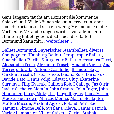
Ganz langsam taucht am Horizont die kommende
Spielzeit auf. Viele können sie kaum erwarten, aber
mancherorts mischt sich ein wenig Melancholie in die
Vorfreude. Veränderungen wird es vor allem beim
Hamburg Ballett geben, doch auch das Ballett
Dortmund kann mit…
Weiterlesen…
→
Ballett Dortmund
,
Bayerisches Staatsballett
,
diverse
Compagnien
,
Hamburg Ballett
,
Semperoper Ballett
,
Staatsballett Berlin
,
Stuttgarter Ballett
Alessandra Ferri
,
Alessandro Frola
,
Alexandr Trusch
,
Amanda Vieira
,
Ana
Torrequebrada
,
António Casalinho
,
Brandon Saye
,
Carsten Brosda
,
Caspar Sasse
,
Daiana Ruiz
,
Daria Suzi
,
Davide Dato
,
Demis Volpi
,
Edward Clug
,
Ekaterine
Surmava
,
Filip Kvacak
,
Guillem Rojo I Gallego
,
Jas Otrin
,
Javier Cacheiro Alemán
,
John Cranko
,
John Inger
,
John
Neumeier
,
Leroy Mokgatle
,
Lloyd Riggins
,
Louis Musin
,
Mackenzie Brown
,
Marcos Menha
,
Martin Schläpfer
,
Matteo Miccini
,
Mikhail Agrest
,
Roland Petit
,
Sae
Tamura
,
Simone Dalè
,
Svetlana Gileva
,
Tamas Detrich
,
Václav Lamparter
,
Victor Caixeta
,
Zarina Stahnke