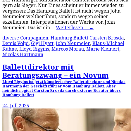
gern als Sieger. Nur Eines scheint er immer wieder zu
vergessen: Das Hamburg Ballett ist nicht wegen John
Neumeier weltberühmt, sondern wegen seiner
exzellenten Interpretationen der Werke von John
Neumeier. Das ist ein…
Weiterlesen…
→
diverse Compagnien
,
Hamburg Ballett
Carsten Brosda
,
Demis Volpi
,
Gigi Hyatt
,
John Neumeier
,
Klaus-Michael
Kühne
,
Lloyd Riggins
,
Marcos Morau
,
Marie Kleinert
,
Nicolas Hartmann
Ballettdirektor mit
Beratungszwang – ein Novum
Lloyd Riggins ist jetzt künstlerischer Ballettdirektor und Nicolas
Hartmann der Geschäftsführer vom Hamburg Ballett. Aber
heimlich regiert Carsten Brosda durch externe Berater übers
Hamburg Ballett
24. Juli 2025