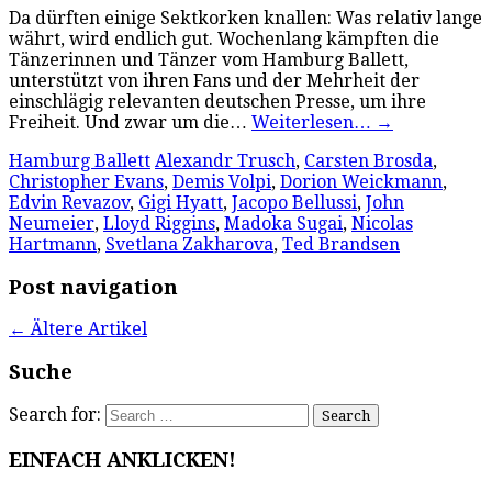
Da dürften einige Sektkorken knallen: Was relativ lange
währt, wird endlich gut. Wochenlang kämpften die
Tänzerinnen und Tänzer vom Hamburg Ballett,
unterstützt von ihren Fans und der Mehrheit der
einschlägig relevanten deutschen Presse, um ihre
Freiheit. Und zwar um die…
Weiterlesen…
→
Hamburg Ballett
Alexandr Trusch
,
Carsten Brosda
,
Christopher Evans
,
Demis Volpi
,
Dorion Weickmann
,
Edvin Revazov
,
Gigi Hyatt
,
Jacopo Bellussi
,
John
Neumeier
,
Lloyd Riggins
,
Madoka Sugai
,
Nicolas
Hartmann
,
Svetlana Zakharova
,
Ted Brandsen
Post navigation
←
Ältere Artikel
Suche
Search for:
EINFACH ANKLICKEN!