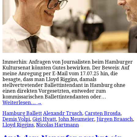
Immerhin: Anfragen von Journalisten beim Hamburger
Kultursenat könnten Gutes bewirken. Der Beweis: Auf
meine Anregung per E-Mail vom 17.07.25 hin, die
besagte, dass man Lloyd Riggins, damals
stellvertretender Ballettintendant in Hamburg ohne
einen direkten Vorgesetzten, entweder zum
kommissarischen Ballettintendanten oder…
Weiterlesen…
→
Hamburg Ballett
Alexandr Trusch
,
Carsten Brosda
,
Demis Volpi
,
Gigi Hyatt
,
John Neumeier
,
Jürgen Braasch
,
Lloyd Riggins
,
Nicolas Hartmann