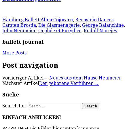
Hamburg Ballett
Alina Cojocaru
,
Bernstein Dances
,
Carsten Brosda
,
Die Glasmenagerie
,
George Balanchine
,
John Neumeier
,
Orphée et Eurydice
,
Rudolf Nurejev
ballett journal
More Posts
Post navigation
Vorheriger Artikel
←
Neues aus dem Hause Neumeier
Nächster Artikel
Der geborene Verführer
→
Suche
Search for:
EINFACH ANKLICKEN!
WERBUNG! Die Bilder hier unten kann man