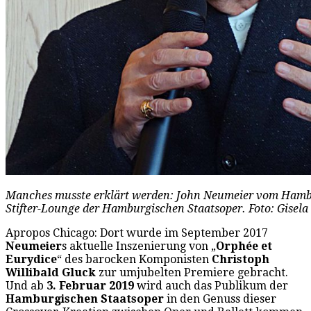
Manches musste erklärt werden: John Neumeier vom Hambur
Stifter-Lounge der Hamburgischen Staatsoper. Foto: Gisel
Apropos Chicago: Dort wurde im September 2017
Neumeier
s aktuelle Inszenierung von „
Orphée et
Eurydice
“ des barocken Komponisten
Christoph
Willibald Gluck
zur umjubelten Premiere gebracht.
Und ab
3. Februar 2019
wird auch das Publikum der
Hamburgischen Staatsoper
in den Genuss dieser