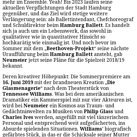
mehr im Ensemble. Yeah! Bis 2023 laufen seine
aktuellen Verpflichtungen der Stadt Hamburg
gegenüber, und das Ziel wird stetige weitere
Verlängerung sein: als Ballettintendant, Chefchoreograf
und Schuldirektor beim
Hamburg Ballett
. Es handelt
sich ja auch um ein Lebenswerk, das sowohl in
qualitativer wie in quantitativer Hinsicht so
hochkarätig wie einmalig ist. Und noch bevor im
Sommer mit dem „
Beethoven-Projekt
“ seine nächste
Uraufführung beim
Hamburg Ballett
ansteht, gab
Neumeier
jetzt seine Pläne für die Spielzeit 2018/19
bekannt.
Deren kreativer Höhepunkt: Die Sommerpremiere am
16. Juni 2019
mit der brandneuen Kreation „
Die
Glasmenagerie
“ nach dem Theaterstück von
Tennessee Williams
. Was bei dem amerikanischen
Dramatiker ein Kammerspiel mit nur vier Akteuren ist,
wird bei
Neumeier
ein Kosmos aus Traum- und
Gedächtniswelten zu Musiken von
Philip Glass
und
Charles Ives
werden, angefüllt mit viel tänzerischem
Personal und entsprechend weit aufgefächerten, ins
Absurde spielenden Situationen.
Williams
’ biografisch
gefärbtes Stück, in das er die Schicksale seiner Mutter