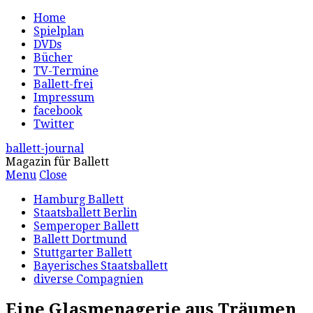
Home
Spielplan
DVDs
Bücher
TV-Termine
Ballett-frei
Impressum
facebook
Twitter
ballett-journal
Magazin für Ballett
Menu
Close
Hamburg Ballett
Staatsballett Berlin
Semperoper Ballett
Ballett Dortmund
Stuttgarter Ballett
Bayerisches Staatsballett
diverse Compagnien
Eine Glasmenagerie aus Träumen