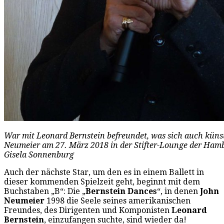
War mit Leonard Bernstein befreundet, was sich auch künst
Neumeier am 27. März 2018 in der Stifter-Lounge der Hamb
Gisela Sonnenburg
Auch der nächste Star, um den es in einem Ballett in
dieser kommenden Spielzeit geht, beginnt mit dem
Buchstaben „B“: Die „
Bernstein Dances
“, in denen
John
Neumeier
1998 die Seele seines amerikanischen
Freundes, des Dirigenten und Komponisten
Leonard
Bernstein
, einzufangen suchte, sind wieder da!