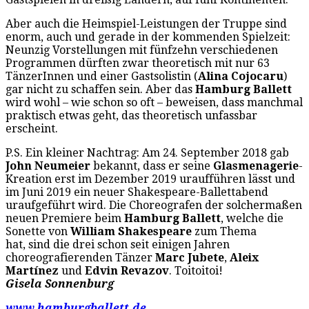
Aber auch die Heimspiel-Leistungen der Truppe sind
enorm, auch und gerade in der kommenden Spielzeit:
Neunzig Vorstellungen mit fünfzehn verschiedenen
Programmen dürften zwar theoretisch mit nur 63
TänzerInnen und einer Gastsolistin (
Alina Cojocaru
)
gar nicht zu schaffen sein. Aber das
Hamburg Ballett
wird wohl ­­– wie schon so oft – beweisen, dass manchmal
praktisch etwas geht, das theoretisch unfassbar
erscheint.
P.S. Ein kleiner Nachtrag: Am 24. September 2018 gab
John Neumeier
bekannt, dass er seine
Glasmenagerie
-
Kreation erst im Dezember 2019 uraufführen lässt und
im Juni 2019 ein neuer Shakespeare-Ballettabend
uraufgeführt wird. Die Choreografen der solchermaßen
neuen Premiere beim
Hamburg Ballett
, welche die
Sonette von
William Shakespeare
zum Thema
hat, sind die drei schon seit einigen Jahren
choreografierenden Tänzer
Marc Jubete
,
Aleix
Martínez
und
Edvin Revazov
. Toitoitoi!
Gisela Sonnenburg
www.hamburgballett.de