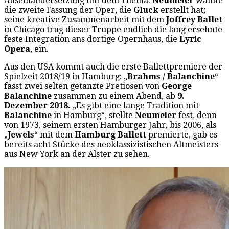
Auseinandersetzung mit dem Thema.
Neumeier
wählte
die zweite Fassung der Oper, die
Gluck
erstellt hat;
seine kreative Zusammenarbeit mit dem
Joffrey Ballet
in Chicago trug dieser Truppe endlich die lang ersehnte
feste Integration ans dortige Opernhaus, die
Lyric
Opera
, ein.
Aus den USA kommt auch die erste Ballettpremiere der
Spielzeit 2018/19 in Hamburg: „
Brahms / Balanchine
“
fasst zwei selten getanzte Pretiosen von
George
Balanchine
zusammen zu einem Abend, ab
9.
Dezember 2018.
„Es gibt eine lange Tradition mit
Balanchine
in Hamburg“, stellte
Neumeier
fest, denn
von 1973, seinem ersten Hamburger Jahr, bis 2006, als
„
Jewels
“ mit dem
Hamburg Ballett
premierte, gab es
bereits acht Stücke des neoklassizistischen Altmeisters
aus New York an der Alster zu sehen.