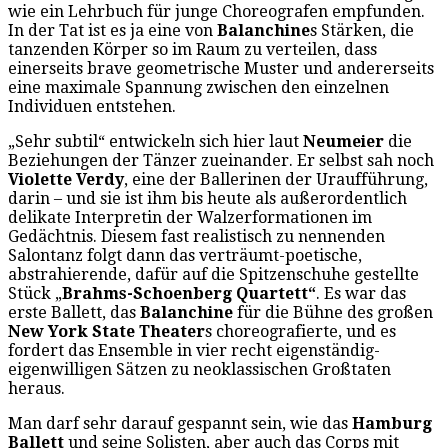
wie ein Lehrbuch für junge Choreografen empfunden.
In der Tat ist es ja eine von
Balanchine
s Stärken, die
tanzenden Körper so im Raum zu verteilen, dass
einerseits brave geometrische Muster und andererseits
eine maximale Spannung zwischen den einzelnen
Individuen entstehen.
„Sehr subtil“ entwickeln sich hier laut
Neumeier
die
Beziehungen der Tänzer zueinander. Er selbst sah noch
Violette Verdy
, eine der Ballerinen der Uraufführung,
darin – und sie ist ihm bis heute als außerordentlich
delikate Interpretin der Walzerformationen im
Gedächtnis. Diesem fast realistisch zu nennenden
Salontanz folgt dann das verträumt-poetische,
abstrahierende, dafür auf die Spitzenschuhe gestellte
Stück „
Brahms-Schoenberg Quartett“
. Es war das
erste Ballett, das
Balanchine
für die Bühne des großen
New York State Theater
s choreografierte, und es
fordert das Ensemble in vier recht eigenständig-
eigenwilligen Sätzen zu neoklassischen Großtaten
heraus.
Man darf sehr darauf gespannt sein, wie das
Hamburg
Ballett
und seine Solisten, aber auch das Corps mit