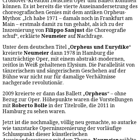
Crossover-Kreation zwischen Oper und Ballett kommen
können. Es ist bereits die vierte Auseinandersetzung des
choreografischen Genies mit dem antiken Orpheus-
Mythos: „Ich habe 1971 – damals noch in Frankfurt am
Main – erstmals damit zu tun gehabt, als ich zu der
Inszenierung von
Filippo Sanjust
die Choreografie
schuf“, erklärte
Neumeier
auf Nachfrage.
Unter dem deutschen Titel „
Orpheus und Eurydike
“
kreierte
Neumeier
dann 1978 in Hamburg die
tanzträchtige Oper, mit einem abstrakt-modernen,
zeitlos in Weiß gehaltenen Elysium. Die Parallelität von
tänzerischem und sängerischem Geschehen auf der
Bühne war nicht nur für damalige Verhältnisse
nachgerade revolutionär.
2009 kreierte er dann das Ballett „
Orpheus
“ – ohne
Bezug zur Oper. Höhepunkte waren die Vorstellungen
mit
Roberto Bolle
in der Titelrolle, die 2011 in
Hamburg zu sehen waren.
Jetzt ist die nochmalige, völlig neu gemachte, so autarke
wie tanzstarke Operninszenierung der vorläufige
Schlusspunkt dieser künstlerischen