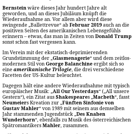
Bernstein
wäre dieses Jahr hundert Jahre alt
geworden, und an dieses Jubiläum knüpft die
Wiederaufnahme an. Vor allem aber wird diese
swingende „Ballettrevue“ ab
Februar 2019
auch an die
positiven Seiten des amerikanischen Lebensgefühls
erinnern – etwas, das man in Zeiten von
Donald Trump
sonst schon fast vergessen kann.
Im Verein mit der ekstatisch-deprimierenden
Grundstimmung der „
Glasmenagerie
“ und dem zeitlos-
modernen Stil von
George
Balanchine
ergibt sich so
eine
amerikanische Trilogie
, die drei verschiedene
Facetten der US-Kultur beleuchtet.
Dagegen hält eine andere Wiederaufnahme mit typisch
europäischer Musik: „
All Our Yesterdays
“ („All unsere
Gestern“), ein Zitat aus
Shakespeare
s „
Macbeth
“, fasst
Neumeier
s Kreation zur „
Fünften Sinfonie von
Gustav Mahler
“ von 1989 mit seinem aus demselben
Jahr stammenden Jugendstück „
Des Knaben
Wunderhorn
“, ebenfalls zu Musik des österreichischen
Spätromantikers
Mahler
, zusammen.