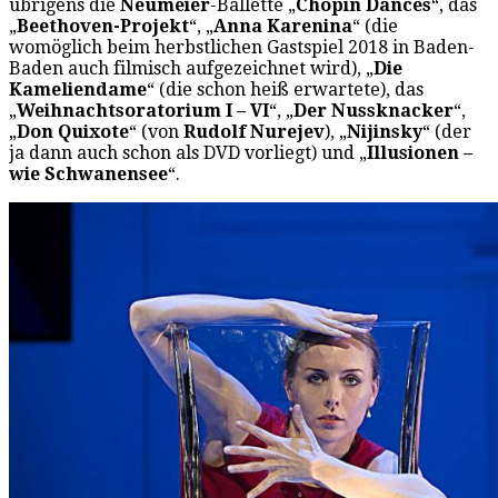
übrigens die
Neumeier
-Ballette „
Chopin Dances
“, das
„
Beethoven-Projekt
“, „
Anna Karenina
“ (die
womöglich beim herbstlichen Gastspiel 2018 in Baden-
Baden auch filmisch aufgezeichnet wird), „
Die
Kameliendame
“ (die schon heiß erwartete), das
„
Weihnachtsoratorium I – VI
“, „
Der Nussknacker
“,
„
Don Quixote
“ (von
Rudolf Nurejev
), „
Nijinsky
“ (der
ja dann auch schon als DVD vorliegt) und „
Illusionen –
wie Schwanensee
“.