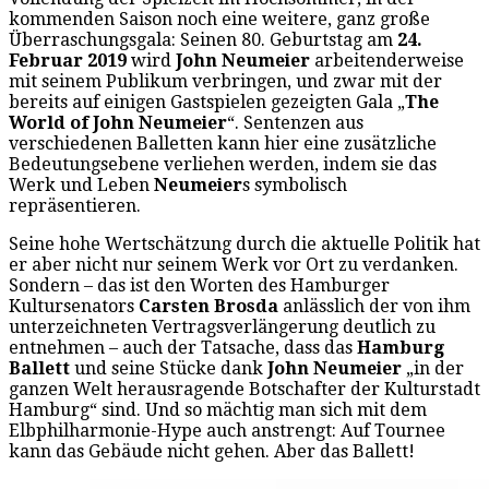
kommenden Saison noch eine weitere, ganz große
Überraschungsgala: Seinen 80. Geburtstag am
24.
Februar 2019
wird
John Neumeier
arbeitenderweise
mit seinem Publikum verbringen, und zwar mit der
bereits auf einigen Gastspielen gezeigten Gala „
The
World of John Neumeier
“. Sentenzen aus
verschiedenen Balletten kann hier eine zusätzliche
Bedeutungsebene verliehen werden, indem sie das
Werk und Leben
Neumeier
s symbolisch
repräsentieren.
Seine hohe Wertschätzung durch die aktuelle Politik hat
er aber nicht nur seinem Werk vor Ort zu verdanken.
Sondern – das ist den Worten des Hamburger
Kultursenators
Carsten Brosda
anlässlich der von ihm
unterzeichneten Vertragsverlängerung deutlich zu
entnehmen – auch der Tatsache, dass das
Hamburg
Ballett
und seine Stücke dank
John Neumeier
„in der
ganzen Welt herausragende Botschafter der Kulturstadt
Hamburg“ sind. Und so mächtig man sich mit dem
Elbphilharmonie-Hype auch anstrengt: Auf Tournee
kann das Gebäude nicht gehen. Aber das Ballett!