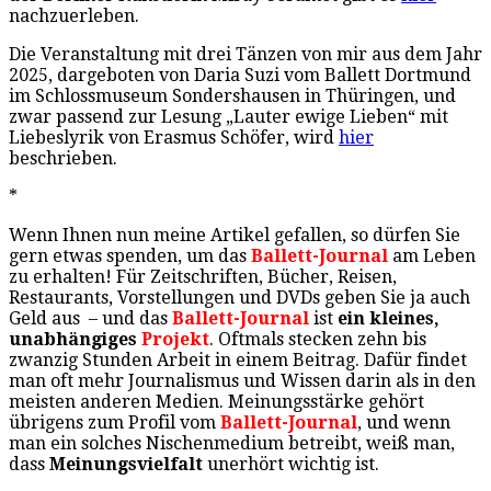
nachzuerleben.
Die Veranstaltung mit drei Tänzen von mir aus dem Jahr
2025, dargeboten von Daria Suzi vom Ballett Dortmund
im Schlossmuseum Sondershausen in Thüringen, und
zwar passend zur Lesung „Lauter ewige Lieben“ mit
Liebeslyrik von Erasmus Schöfer, wird
hier
beschrieben.
*
Wenn Ihnen nun meine Artikel gefallen, so dürfen Sie
gern etwas spenden, um das
Ballett-Journal
am Leben
zu erhalten! Für Zeitschriften, Bücher, Reisen,
Restaurants, Vorstellungen und DVDs geben Sie ja auch
Geld aus – und das
Ballett-Journal
ist
ein kleines,
unabhängiges
Projekt
. Oftmals stecken zehn bis
zwanzig Stunden Arbeit in einem Beitrag. Dafür findet
man oft mehr Journalismus und Wissen darin als in den
meisten anderen Medien. Meinungsstärke gehört
übrigens zum Profil vom
Ballett-Journal
, und wenn
man ein solches Nischenmedium betreibt, weiß man,
dass
Meinungsvielfalt
unerhört wichtig ist.