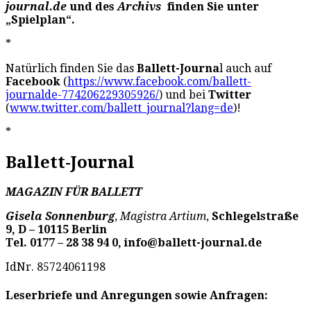
journal.de
und des
Archivs
finden Sie unter
„Spielplan“.
*
Natürlich finden Sie das
Ballett-Journa
l auch auf
Facebook
(
https://www.facebook.com/ballett-
journalde-774206229305926/
) und bei
Twitter
(
www.twitter.com/ballett_journal?lang=de
)!
*
Ballett-Journal
MAGAZIN FÜR BALLETT
Gisela Sonnenburg
,
Magistra Artium
,
Schlegelstraße
9, D – 10115 Berlin
Tel. 0177 – 28 38 94 0, info@ballett-journal.de
IdNr. 85724061198
Leserbriefe und Anregungen sowie Anfragen: