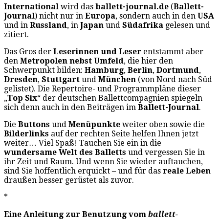
International
wird das
ballett-journal.de
(
Ballett-
Journal
) nicht nur in
Europa
, sondern auch in den
USA
und in
Russland
, in
Japan
und
Südafrika
gelesen und
zitiert.
Das Gros der
Leserinnen und Leser
entstammt aber
den
Metropolen nebst Umfeld
, die hier den
Schwerpunkt bilden:
Hamburg
,
Berlin
,
Dortmund
,
Dresden
,
Stuttgart
und
München
(von Nord nach Süd
gelistet). Die Repertoire- und Programmpläne dieser
„
Top Six
“ der deutschen Ballettcompagnien spiegeln
sich denn auch in den Beiträgen im
Ballett-Journal
.
Die
Buttons
und
Menüpunkte
weiter oben sowie die
Bilderlinks
auf der rechten Seite helfen Ihnen jetzt
weiter… Viel Spaß! Tauchen Sie ein in die
wundersame Welt des Balletts
und vergessen Sie in
ihr Zeit und Raum. Und wenn Sie wieder auftauchen,
sind Sie hoffentlich erquickt – und für das
reale Leben
draußen besser gerüstet als zuvor.
*
Eine Anleitung zur Benutzung vom
ballett-