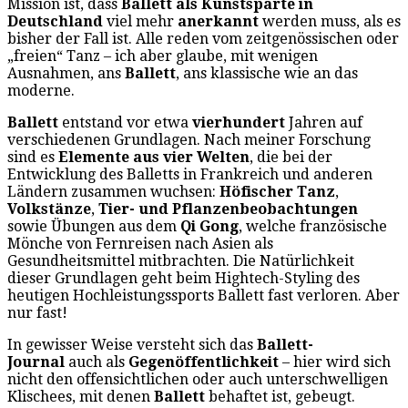
Mission ist, dass
Ballett als Kunstsparte in
Deutschland
viel mehr
anerkannt
werden muss, als es
bisher der Fall ist. Alle reden vom zeitgenössischen oder
„freien“ Tanz – ich aber glaube, mit wenigen
Ausnahmen, ans
Ballett
, ans klassische wie an das
moderne.
Ballett
entstand vor etwa
vierhundert
Jahren auf
verschiedenen Grundlagen. Nach meiner Forschung
sind es
Elemente aus vier Welten
, die bei der
Entwicklung des Balletts in Frankreich und anderen
Ländern zusammen wuchsen:
Höfischer Tanz
,
Volkstänze
,
Tier- und Pflanzenbeobachtungen
sowie Übungen aus dem
Qi Gong
, welche französische
Mönche von Fernreisen nach Asien als
Gesundheitsmittel mitbrachten. Die Natürlichkeit
dieser Grundlagen geht beim Hightech-Styling des
heutigen Hochleistungssports Ballett fast verloren. Aber
nur fast!
In gewisser Weise versteht sich das
Ballett-
Journal
auch als
Gegenöffentlichkeit
– hier wird sich
nicht den offensichtlichen oder auch unterschwelligen
Klischees, mit denen
Ballett
behaftet ist, gebeugt.