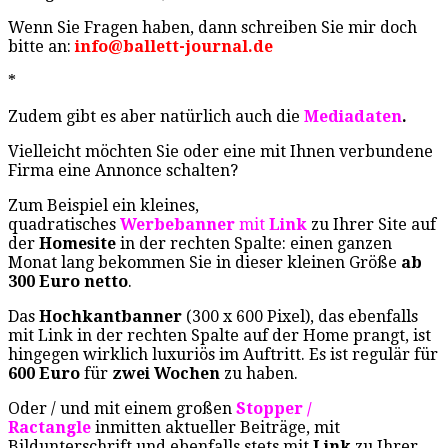
Wenn Sie Fragen haben, dann schreiben Sie mir doch
bitte an:
info@ballett-journal.de
*
Zudem gibt es aber natürlich auch die
Mediadaten
.
Vielleicht möchten Sie oder eine mit Ihnen verbundene
Firma eine Annonce schalten?
Zum Beispiel ein kleines,
quadratisches
Werbebanner
mit
Link
zu Ihrer Site auf
der
Homesite
in der rechten Spalte: einen ganzen
Monat lang bekommen Sie in dieser kleinen Größe
ab
300 Euro netto
.
Das
Hochkantbanner
(300 x 600 Pixel), das ebenfalls
mit Link in der rechten Spalte auf der Home prangt, ist
hingegen wirklich luxuriös im Auftritt. Es ist regulär für
600 Euro
für
zwei Wochen
zu haben.
Oder / und mit einem großen
Stopper /
Ractangle
inmitten aktueller Beiträge, mit
Bildunterschrift und ebenfalls stets mit
Link
zu Ihrer