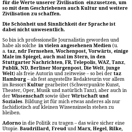
für die Werte unserer Zivilisation einzusetzen, um
so mit dem Geschriebenen auch Kultur und weitere
Zivilisation zu schaffen.
Die Schönheit und Sinnlichkeit der Sprache ist
dabei nicht unwesentlich.
So bin ich professionelle Journalistin geworden und
habe als solche
in vielen angesehenen Medien
(u.
a.
taz
,
ndr Fernsehen
,
Wochenpost, Vorwärts, einige
Male im Spiegel, auch mal im Stern, in den
Stuttgarter Nachrichten
,
FR
,
Telepolis
,
WAZ
,
Tanz
,
Publik
,
ND
,
Berliner Morgenpost
,
Die
Welt
,
junge
Welt
) als freie Autorin und zeitweise – so bei der
taz
Hamburg
– als fest angestellte Redakteurin vor allem
im Ressort
Kultur
gearbeitet (Schwerpunkte Kunst,
Theater, Oper, Musik und natürlich Tanz), aber auch in
der
Wissenschaft
sowie über
Wirtschaft und
Soziales
. Bildung ist für mich etwas anderes als nur
fachidiotisch auf kleinen Wissensinseln stehen zu
bleiben.
Adorno
in die Politik zu tragen – das wäre sicher eine
Utopie.
Baudrillard,
Freud
und
Marx
,
Hegel
,
Rilke,