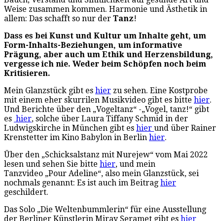
Weise zusammen kommen. Harmonie und Ästhetik in
allem: Das schafft so nur der
Tanz
!
Dass es bei Kunst und Kultur um Inhalte geht, um
Form-Inhalts-Beziehungen, um informative
Prägung, aber auch um Ethik und Herzensbildung,
vergesse ich nie. Weder beim Schöpfen noch beim
Kritisieren.
Mein Glanzstück gibt es
hier
zu sehen. Eine Kostprobe
mit einem eher skurrilen Musikvideo gibt es bitte
hier
.
Und Berichte über den „Vogeltanz“ -„Vogel, tanz!“ gibt
es
hier
, solche über Laura Tiffany Schmid in der
Ludwigskirche in München gibt es
hier
und über Rainer
Krenstetter im Kino Babylon in Berlin
hier
.
Über den „Schicksalstanz mit Nurejew“ vom Mai 2022
lesen und sehen Sie bitte
hier
, und mein
Tanzvideo „Pour Adeline“, also mein Glanzstück, sei
nochmals genannt: Es ist auch im Beitrag
hier
geschildert.
Das Solo „Die Weltenbummlerin“ für eine Ausstellung
der Berliner Künstlerin Miray Seramet gibt es
hier