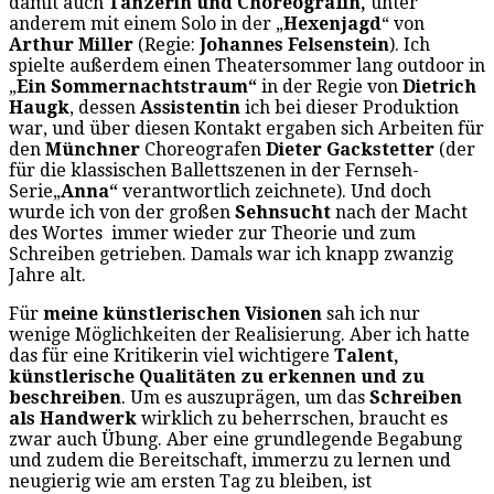
damit auch
Tänzerin und Choreografin,
unter
anderem mit einem Solo in der „
Hexenjagd
“ von
Arthur Miller
(Regie:
Johannes Felsenstein
). Ich
spielte außerdem einen Theatersommer lang outdoor in
„
Ein Sommernachtstraum“
in der Regie von
Dietrich
Haugk
, dessen
Assistentin
ich bei dieser Produktion
war, und über diesen Kontakt ergaben sich Arbeiten für
den
Münchner
Choreografen
Dieter Gackstetter
(der
für die klassischen Ballettszenen in der Fernseh-
Serie„
Anna“
verantwortlich zeichnete). Und doch
wurde ich von der großen
Sehnsucht
nach der Macht
des Wortes immer wieder zur Theorie und zum
Schreiben getrieben. Damals war ich knapp zwanzig
Jahre alt.
Für
meine künstlerischen Visionen
sah ich nur
wenige Möglichkeiten der Realisierung. Aber ich hatte
das für eine Kritikerin viel wichtigere
Talent,
künstlerische Qualitäten zu erkennen und zu
beschreiben
. Um es auszuprägen, um das
Schreiben
als Handwerk
wirklich zu beherrschen, braucht es
zwar auch Übung. Aber eine grundlegende Begabung
und zudem die Bereitschaft, immerzu zu lernen und
neugierig wie am ersten Tag zu bleiben, ist