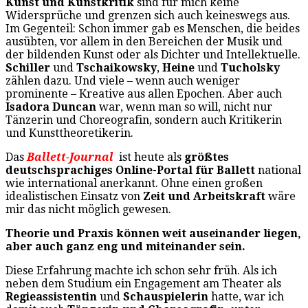
Kunst und Kunstkritik
sind für mich keine
Widersprüche und grenzen sich auch keineswegs aus.
Im Gegenteil: Schon immer gab es Menschen, die beides
ausübten, vor allem in den Bereichen der Musik und
der bildenden Kunst oder als Dichter und Intellektuelle.
Schiller
und
Tschaikowsky
,
Heine
und
Tucholsky
zählen dazu. Und viele – wenn auch weniger
prominente – Kreative aus allen Epochen. Aber auch
Isadora Duncan
war, wenn man so will, nicht nur
Tänzerin und Choreografin, sondern auch Kritikerin
und Kunsttheoretikerin.
Das
Ballett-Journal
ist heute als
größtes
deutschsprachiges Online-Portal für Ballett
national
wie international anerkannt. Ohne einen großen
idealistischen Einsatz von
Zeit und Arbeitskraft
wäre
mir das nicht möglich gewesen.
Theorie und Praxis können weit auseinander liegen,
aber auch ganz eng und miteinander sein.
Diese Erfahrung machte ich schon sehr früh. Als ich
neben dem Studium ein Engagement am Theater als
Regieassistentin
und
Schauspielerin
hatte, war ich