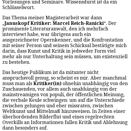
Vorlesungen und Seminare. Wissensdurst ist da ein
Schlüsselwort.
Das Thema meiner Magisterarbeit war dann
„
Januskopf Kritiker: Marcel Reich-Ranicki
“. Der
prominente Literaturanwalt, den ich mehrfach
interviewt habe, war übrigens auch ein
ausgezeichneter Opernkenner, und die Konfrontation
mit seiner Person und seinem Schicksal bestätigte mich
darin, dass Kunst und Kritik in jedweder Form viel
mehr als nur Unterhaltung sein müssen, um existenziell
zu bestehen.
Das heutige Publikum ist da mitunter nicht
anspruchsvoll genug, so scheint es mir. Aber manchmal
muss man als
Kritiker(in)
ohnehin unabhängig von den
Zuschauenden, vor allem auch unabhängig von der
mainstreamigen vox populi, der öffentlichen Meinung,
die verbale Keule schwingen: um auf die Unterschiede
zwischen gelungen und eher missraten, zwischen
Weltkunst und Mittelmaß hinzuweisen. In Zeiten einer
überbordenden Bilderflut und eines regelrechten
Overkills an Informationen fallen Kritik und Ablehnung
dann besonders auf.