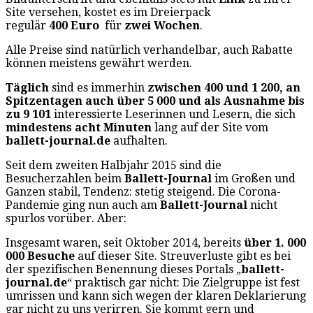
Site versehen, kostet es im Dreierpack
regulär
400
Euro
für
zwei Wochen
.
Alle Preise sind natürlich verhandelbar, auch Rabatte
können meistens gewährt werden.
Täglich
sind es immerhin
zwischen 400 und 1 200, an
Spitzentagen auch über 5 000 und als Ausnahme bis
zu 9 101
interessierte Leserinnen und Lesern, die sich
mindestens acht Minuten
lang auf der Site vom
ballett-journal.de
aufhalten.
Seit dem zweiten Halbjahr 2015 sind die
Besucherzahlen beim
Ballett-Journal
im Großen und
Ganzen stabil, Tendenz: stetig steigend. Die Corona-
Pandemie ging nun auch am
Ballett-Journal
nicht
spurlos vorüber. Aber:
Insgesamt waren, seit Oktober 2014, bereits
über 1. 000
000 Besuche
auf dieser Site. Streuverluste gibt es bei
der spezifischen Benennung dieses Portals „
ballett-
journal.de
“ praktisch gar nicht: Die Zielgruppe ist fest
umrissen und kann sich wegen der klaren Deklarierung
gar nicht zu uns verirren. Sie kommt gern und