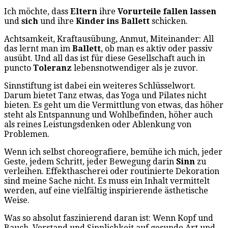
Ich möchte, dass
Eltern
ihre
Vorurteile fallen lassen
und
sich
und ihre
Kinder ins Ballett
schicken.
Achtsamkeit, Kraftausübung, Anmut, Miteinander: All
das lernt man im
Ballett
, ob man es aktiv oder passiv
ausübt. Und all das ist für diese Gesellschaft auch in
puncto
Toleranz
lebensnotwendiger als je zuvor.
Sinnstiftung ist dabei ein weiteres Schlüsselwort.
Darum bietet Tanz etwas, das Yoga und Pilates nicht
bieten. Es geht um die Vermittlung von etwas, das höher
steht als Entspannung und Wohlbefinden, höher auch
als reines Leistungsdenken oder Ablenkung von
Problemen.
Wenn ich selbst choreografiere, bemühe ich mich, jeder
Geste, jedem Schritt, jeder Bewegung darin
Sinn
zu
verleihen. Effekthascherei oder routinierte Dekoration
sind meine Sache nicht. Es muss ein Inhalt vermittelt
werden, auf eine vielfältig inspirierende ästhetische
Weise.
Was so absolut faszinierend daran ist: Wenn Kopf und
Bauch, Verstand und Sinnlichkeit auf gesunde Art und