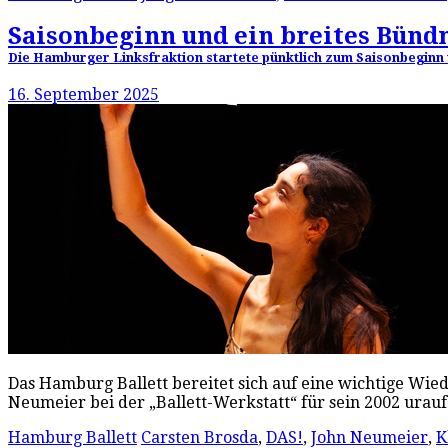
Saisonbeginn und ein breites Bünd
Die Hamburger Linksfraktion startete pünktlich zum Saisonbeginn v
16. September 2025
Das Hamburg Ballett bereitet sich auf eine wichtige W
Neumeier bei der „Ballett-Werkstatt“ für sein 2002 urauf
Hamburg Ballett
Carsten Brosda
,
DAS!
,
John Neumeier
,
K