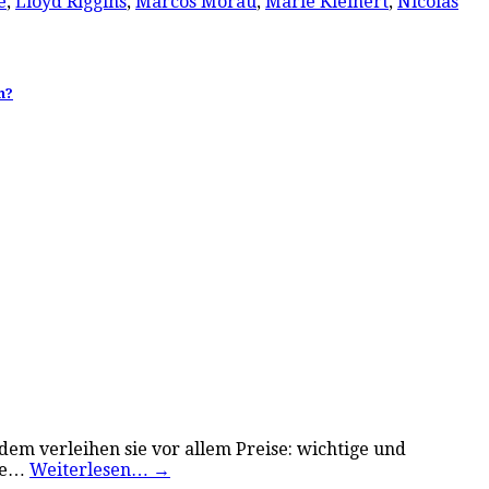
e
,
Lloyd Riggins
,
Marcos Morau
,
Marie Kleinert
,
Nicolas
h?
dem verleihen sie vor allem Preise: wichtige und
fie…
Weiterlesen…
→