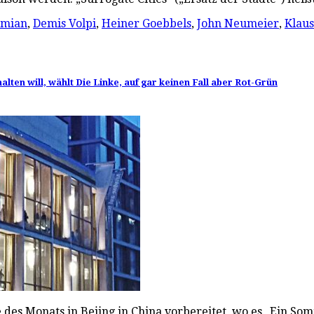
mian
,
Demis Volpi
,
Heiner Goebbels
,
John Neumeier
,
Klau
en will, wählt Die Linke, auf gar keinen Fall aber Rot-Grün
e des Monats in Bejing in China vorbereitet, wo es „Ein