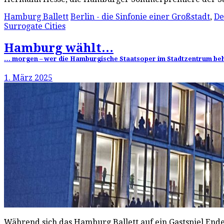
Hamburg Ballett
Berlin - die Sinfonie einer Großstadt
,
De
Surrogate Cities
Hamburg wählt…
… morgen – wer die Hamburgische Staatsoper im Stadtzentrum behalt
1. März 2025
Während sich das Hamburg Ballett auf ein Gastspiel End