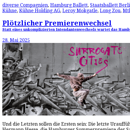
diverse Compagnien
,
Hamburg Ballett
,
Staatsballett Berl
Kühne
,
Kühne Holding AG
,
Leroy Mokgatle
,
Long Zou
,
Mt
Plötzlicher Premierenwechsel
Statt eines unkomplizierten Intendantenwechsels wartet das Hambu
28. Mai 2025
Und die Letzten sollen die Ersten sein: Die letzte Urauff
Hermann Hesse, die Hamburger Sommerpremiere der Saiso