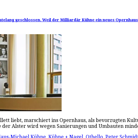
ang geschlossen. Weil der Milliardär Kühne ein neues Opernhaus wil
lett liebt, marschiert ins Opernhaus, als bevorzugten Ku
ahe der Alster wird wegen Sanierungen und Umbauten min
laus-Michael Kühne
,
Kühne + Nagel
,
Othello
,
Peter Schmid