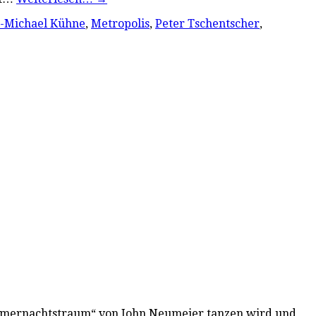
s-Michael Kühne
,
Metropolis
,
Peter Tschentscher
,
 Sommernachtstraum“ von John Neumeier tanzen wird und