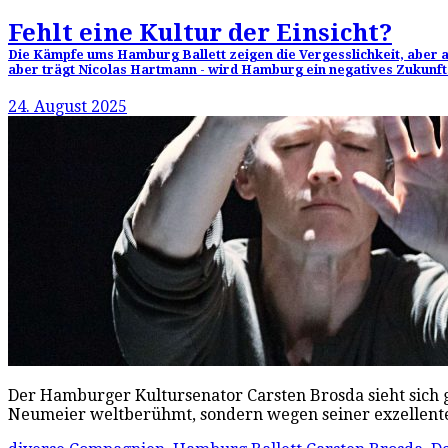
Fehlt eine Kultur der Einsicht?
Die Kämpfe ums Hamburg Ballett zeigen die Vergesslichkeit, aber a
aber trägt Nicolas Hartmann - wird Hamburg ein negatives Zukunf
24. August 2025
Der Hamburger Kultursenator Carsten Brosda sieht sich g
Neumeier weltberühmt, sondern wegen seiner exzellente