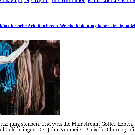
mis Volpi
,
Gigi Hyatt
,
John Neumeier
,
Klaus-Michael Kühn
e künstlerische Arbeiten herab. Welche Bedeutung haben sie eigentlic
 mehr jung sterben. Und wen die Mainstream-Götter lieben, 
iel Geld bringen. Der John-Neumeier-Preis für Choreogra