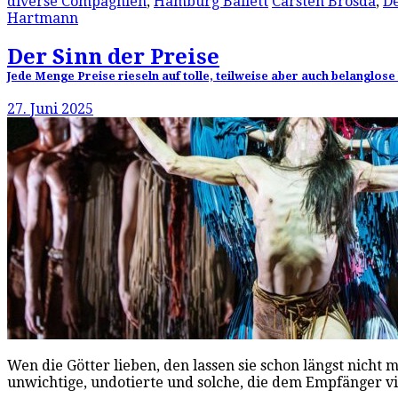
diverse Compagnien
,
Hamburg Ballett
Carsten Brosda
,
De
Hartmann
Der Sinn der Preise
Jede Menge Preise rieseln auf tolle, teilweise aber auch belanglos
27. Juni 2025
Wen die Götter lieben, den lassen sie schon längst nicht
unwichtige, undotierte und solche, die dem Empfänger v