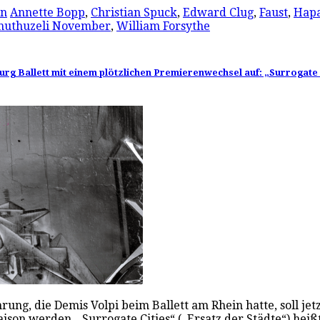
in
Annette Bopp
,
Christian Spuck
,
Edward Clug
,
Faust
,
Hapa
huthuzeli November
,
William Forsythe
rg Ballett mit einem plötzlichen Premierenwechsel auf: „Surrogate
ührung, die Demis Volpi beim Ballett am Rhein hatte, soll 
n werden. „Surrogate Cities“ („Ersatz der Städte“) hei