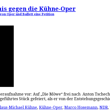
nis gegen die Kühne-Oper
on Oper und Ballett eine Petition
iederaufnahme vor: Auf „Die Möwe“ frei nach Anton Tsche
geführtes Stück gefeiert, als er von der Entstehungsgesch
laus-Michael Kühne
,
Kühne-Oper
,
Marco Hosemann
,
NDR
,