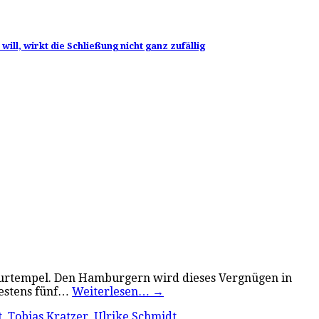
l, wirkt die Schließung nicht ganz zufällig
lturtempel. Den Hamburgern wird dieses Vergnügen in
destens fünf…
Weiterlesen…
→
t
,
Tobias Kratzer
,
Ulrike Schmidt