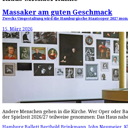
Massaker am guten Geschmack
Zwecks Umgestaltung wird die Hamburgische Staatsoper 2027 monatel
15. März 2026
Andere Menschen gehen in die Kirche. Wer Oper oder Bal
der Spielzeit 2026/27 teilweise genommen: Das Haus n
Hamburg Ballett
Berthold Brinkmann
,
John Neumeier
,
K