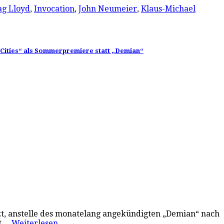
g Lloyd
,
Invocation
,
John Neumeier
,
Klaus-Michael
 Cities“ als Sommerpremiere statt „Demian“
jetzt, anstelle des monatelang angekündigten „Demian“ nach
ßt…
Weiterlesen…
→