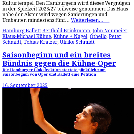
Kulturtempel. Den Hamburgern wird dieses Vergnügen
in der Spielzeit 2026/27 teilweise genommen: Das Haus
nahe der Alster wird wegen Sanierungen und
Umbauten mindestens fünf…
Weiterlesen…
→
Hamburg Ballett
Berthold Brinkmann
,
John Neumeier
,
Klaus-Michael Kühne
,
Kühne + Nagel
,
Othello
,
Peter
Schmidt
,
Tobias Kratzer
,
Ulrike Schmidt
Saisonbeginn und ein breites
Bündnis gegen die Kühne-Oper
Die Hamburger Linksfraktion startete pünktlich zum
Saisonbeginn von Oper und Ballett eine Petition
16. September 2025