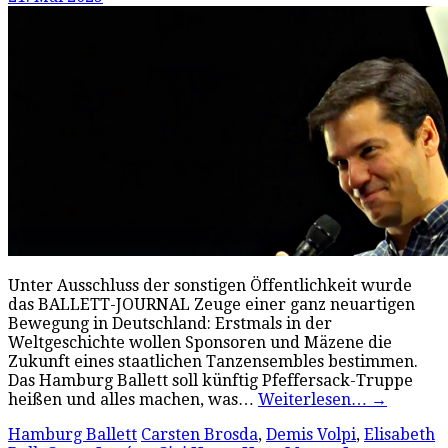
Unter Ausschluss der sonstigen Öffentlichkeit wurde
das BALLETT-JOURNAL Zeuge einer ganz neuartigen
Bewegung in Deutschland: Erstmals in der
Weltgeschichte wollen Sponsoren und Mäzene die
Zukunft eines staatlichen Tanzensembles bestimmen.
Das Hamburg Ballett soll künftig Pfeffersack-Truppe
heißen und alles machen, was…
Weiterlesen…
→
Hamburg Ballett
Carsten Brosda
,
Demis Volpi
,
Elisabeth