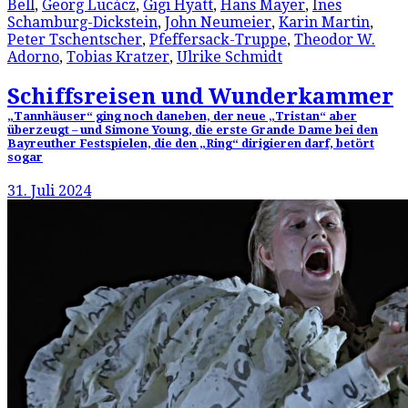
Bell
,
Georg Lucácz
,
Gigi Hyatt
,
Hans Mayer
,
Ines
Schamburg-Dickstein
,
John Neumeier
,
Karin Martin
,
Peter Tschentscher
,
Pfeffersack-Truppe
,
Theodor W.
Adorno
,
Tobias Kratzer
,
Ulrike Schmidt
Schiffsreisen und Wunderkammer
„Tannhäuser“ ging noch daneben, der neue „Tristan“ aber
überzeugt – und Simone Young, die erste Grande Dame bei den
Bayreuther Festspielen, die den „Ring“ dirigieren darf, betört
sogar
31. Juli 2024