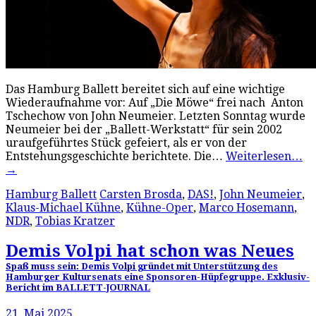
Das Hamburg Ballett bereitet sich auf eine wichtige
Wiederaufnahme vor: Auf „Die Möwe“ frei nach Anton
Tschechow von John Neumeier. Letzten Sonntag wurde
Neumeier bei der „Ballett-Werkstatt“ für sein 2002
uraufgeführtes Stück gefeiert, als er von der
Entstehungsgeschichte berichtete. Die…
Weiterlesen…
→
Hamburg Ballett
Carsten Brosda
,
DAS!
,
John Neumeier
,
Klaus-Michael Kühne
,
Kühne-Oper
,
Marco Hosemann
,
NDR
,
Tobias Kratzer
Demis Volpi hat schon was Neues
Spaß muss sein: Demis Volpi gründet mit Unterstützung des
Hamburger Kultursenats eine Sponsoren-Hüpfegruppe. Exklusiv-
Bericht im BALLETT-JOURNAL
21. Mai 2025