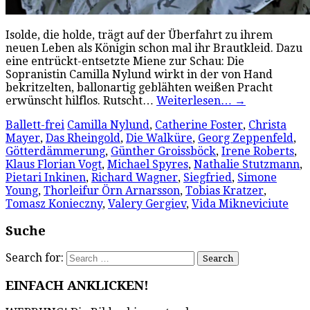
Isolde, die holde, trägt auf der Überfahrt zu ihrem
neuen Leben als Königin schon mal ihr Brautkleid. Dazu
eine entrückt-entsetzte Miene zur Schau: Die
Sopranistin Camilla Nylund wirkt in der von Hand
bekritzelten, ballonartig geblähten weißen Pracht
erwünscht hilflos. Rutscht…
Weiterlesen…
→
Ballett-frei
Camilla Nylund
,
Catherine Foster
,
Christa
Mayer
,
Das Rheingold
,
Die Walküre
,
Georg Zeppenfeld
,
Götterdämmerung
,
Günther Groissböck
,
Irene Roberts
,
Klaus Florian Vogt
,
Michael Spyres
,
Nathalie Stutzmann
,
Pietari Inkinen
,
Richard Wagner
,
Siegfried
,
Simone
Young
,
Thorleifur Örn Arnarsson
,
Tobias Kratzer
,
Tomasz Konieczny
,
Valery Gergiev
,
Vida Mikneviciute
Suche
Search for:
EINFACH ANKLICKEN!