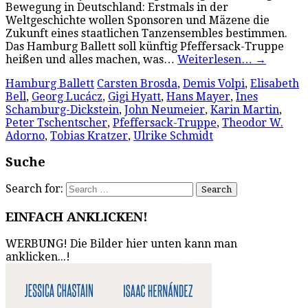
Bewegung in Deutschland: Erstmals in der
Weltgeschichte wollen Sponsoren und Mäzene die
Zukunft eines staatlichen Tanzensembles bestimmen.
Das Hamburg Ballett soll künftig Pfeffersack-Truppe
heißen und alles machen, was…
Weiterlesen…
→
Hamburg Ballett
Carsten Brosda
,
Demis Volpi
,
Elisabeth
Bell
,
Georg Lucácz
,
Gigi Hyatt
,
Hans Mayer
,
Ines
Schamburg-Dickstein
,
John Neumeier
,
Karin Martin
,
Peter Tschentscher
,
Pfeffersack-Truppe
,
Theodor W.
Adorno
,
Tobias Kratzer
,
Ulrike Schmidt
Suche
Search for:
EINFACH ANKLICKEN!
WERBUNG! Die Bilder hier unten kann man
anklicken...!