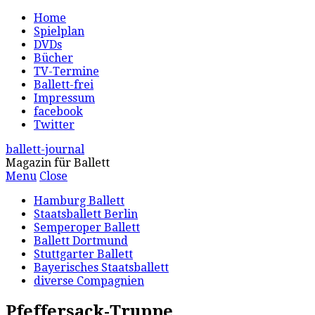
Home
Spielplan
DVDs
Bücher
TV-Termine
Ballett-frei
Impressum
facebook
Twitter
ballett-journal
Magazin für Ballett
Menu
Close
Hamburg Ballett
Staatsballett Berlin
Semperoper Ballett
Ballett Dortmund
Stuttgarter Ballett
Bayerisches Staatsballett
diverse Compagnien
Pfeffersack-Truppe