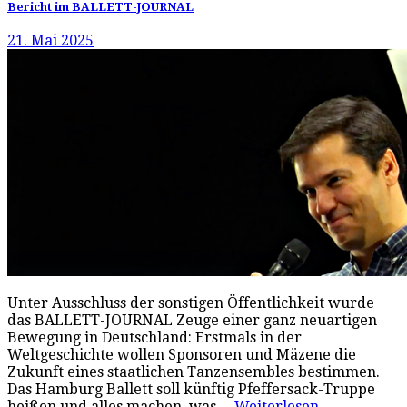
Bericht im BALLETT-JOURNAL
21. Mai 2025
Unter Ausschluss der sonstigen Öffentlichkeit wurde
das BALLETT-JOURNAL Zeuge einer ganz neuartigen
Bewegung in Deutschland: Erstmals in der
Weltgeschichte wollen Sponsoren und Mäzene die
Zukunft eines staatlichen Tanzensembles bestimmen.
Das Hamburg Ballett soll künftig Pfeffersack-Truppe
heißen und alles machen, was…
Weiterlesen…
→