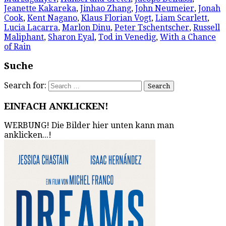
Jeanette Kakareka
,
Jinhao Zhang
,
John Neumeier
,
Jonah
Cook
,
Kent Nagano
,
Klaus Florian Vogt
,
Liam Scarlett
,
Lucia Lacarra
,
Marlon Dinu
,
Peter Tschentscher
,
Russell
Maliphant
,
Sharon Eyal
,
Tod in Venedig
,
With a Chance
of Rain
Suche
Search for:
EINFACH ANKLICKEN!
WERBUNG! Die Bilder hier unten kann man
anklicken...!