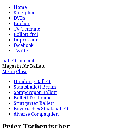
Home
Spielplan
DVDs
Bücher
TV-Termine
Ballett-frei
Impressum
facebook
Twitter
ballett-journal
Magazin für Ballett
Menu
Close
Hamburg Ballett
Staatsballett Berlin
Semperoper Ballett
Ballett Dortmund
Stuttgarter Ballett
Bayerisches Staatsballett
diverse Compagnien
Peter Tschentscher