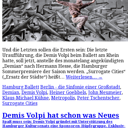
Und die Letzten sollen die Ersten sein: Die letzte
Uraufführung, die Demis Volpi beim Ballett am Rhein
hatte, soll jetzt, anstelle des monatelang angekündigten
„Demian“ nach Hermann Hesse, die Hamburger
Sommerpremiere der Saison werden. „Surrogate Cities“
(„Ersatz der Städte“) heißt…
Weiterlesen…
→
Hamburg Ballett
Berlin - die Sinfonie einer Großstadt
,
Demian
,
Demis Volpi
,
Heiner Goebbels
,
John Neumeier
,
Klaus-Michael Kühne
,
Metropolis
,
Peter Tschentscher
,
Surrogate Cities
Demis Volpi hat schon was Neues
Spaß muss sein: Demis Volpi gründet mit Unterstützung des
Hamburger Kultursenats eine Sponsoren-Hüpfegruppe. Exklusiv-