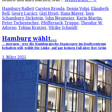
Hamburg Ballett
Carsten Brosda
,
Demis Volpi
,
Elisabeth
Bell
,
Georg Lucácz
,
Gigi Hyatt
,
Hans Mayer
,
Ines
Schamburg-Dickstein
,
John Neumeier
,
Karin Martin
,
Peter Tschentscher
,
Pfeffersack-Truppe
,
Theodor W.
Adorno
,
Tobias Kratzer
,
Ulrike Schmidt
Hamburg wählt…
… morgen – wer die Hamburgische Staatsoper im Stadtzentrum
behalten will, wählt Die Linke, auf gar keinen Fall aber Rot-Grün
1. März 2025