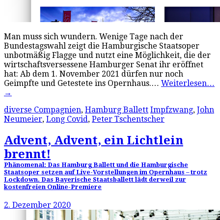
Man muss sich wundern. Wenige Tage nach der
Bundestagswahl zeigt die Hamburgische Staatsoper
unbotmäßig Flagge und nutzt eine Möglichkeit, die der
wirtschaftsversessene Hamburger Senat ihr eröffnet
hat: Ab dem 1. November 2021 dürfen nur noch
Geimpfte und Getestete ins Opernhaus.…
Weiterlesen…
→
diverse Compagnien
,
Hamburg Ballett
Impfzwang
,
John
Neumeier
,
Long Covid
,
Peter Tschentscher
Advent, Advent, ein Lichtlein
brennt!
Phänomenal: Das Hamburg Ballett und die Hamburgische
Staatsoper setzen auf Live-Vorstellungen im Opernhaus – trotz
Lockdown. Das Bayerische Staatsballett lädt derweil zur
kostenfreien Online-Premiere
2. Dezember 2020