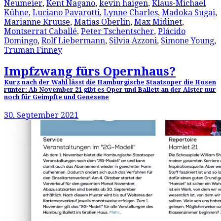
Neumeier
,
Kent Nagano
,
kevin haigen
,
Klaus-Michael
Kühne
,
Luciano Pavarotti
,
Lynne Charles
,
Madoka Sugai
,
Marianne Kruuse
,
Matias Oberlin
,
Max Midinet
,
Montserrat Caballé
,
Peter Tschentscher
,
Plácido
Domingo
,
Rolf Liebermann
,
Silvia Azzoni
,
Simone Young
,
Truman Finney
Impfzwang fürs Opernhaus?
Kurz nach der Wahl lässt die Hamburgische Staatsoper die Hosen
runter: Ab November 21 gibt es Oper und Ballett an der Alster nur
noch für Geimpfte und Genesene
30. September 2021