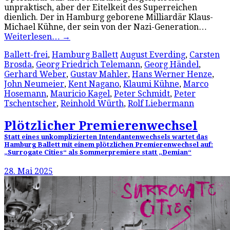
unpraktisch, aber der Eitelkeit des Superreichen
dienlich. Der in Hamburg geborene Milliardär Klaus-
Michael Kühne, der sein von der Nazi-Generation…
Weiterlesen…
→
Ballett-frei
,
Hamburg Ballett
August Everding
,
Carsten
Brosda
,
Georg Friedrich Telemann
,
Georg Händel
,
Gerhard Weber
,
Gustav Mahler
,
Hans Werner Henze
,
John Neumeier
,
Kent Nagano
,
Klaumi Kühne
,
Marco
Hosemann
,
Mauricio Kagel
,
Peter Schmidt
,
Peter
Tschentscher
,
Reinhold Würth
,
Rolf Liebermann
Plötzlicher Premierenwechsel
Statt eines unkomplizierten Intendantenwechsels wartet das
Hamburg Ballett mit einem plötzlichen Premierenwechsel auf:
„Surrogate Cities“ als Sommerpremiere statt „Demian“
28. Mai 2025