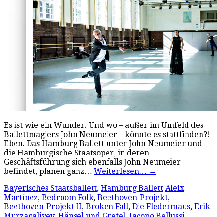
Es ist wie ein Wunder. Und wo – außer im Umfeld des
Ballettmagiers John Neumeier – könnte es stattfinden?!
Eben. Das Hamburg Ballett unter John Neumeier und
die Hamburgische Staatsoper, in deren
Geschäftsführung sich ebenfalls John Neumeier
befindet, planen ganz…
Weiterlesen…
→
Bayerisches Staatsballett
,
Hamburg Ballett
Aleix
Martínez
,
Bedroom Folk
,
Beethoven-Projekt
,
Beethoven-Projekt II
,
Broken Fall
,
Die Fledermaus
,
Erik
Murzagaliyev
,
Hänsel und Gretel
,
Jacopo Bellussi
,