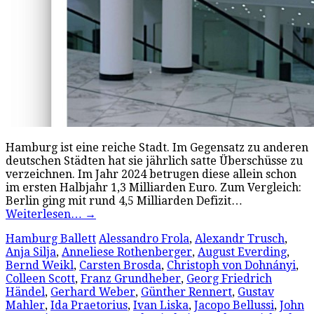
Hamburg ist eine reiche Stadt. Im Gegensatz zu anderen
deutschen Städten hat sie jährlich satte Überschüsse zu
verzeichnen. Im Jahr 2024 betrugen diese allein schon
im ersten Halbjahr 1,3 Milliarden Euro. Zum Vergleich:
Berlin ging mit rund 4,5 Milliarden Defizit…
Weiterlesen…
→
Hamburg Ballett
Alessandro Frola
,
Alexandr Trusch
,
Anja Silja
,
Anneliese Rothenberger
,
August Everding
,
Bernd Weikl
,
Carsten Brosda
,
Christoph von Dohnányi
,
Colleen Scott
,
Franz Grundheber
,
Georg Friedrich
Händel
,
Gerhard Weber
,
Günther Rennert
,
Gustav
Mahler
,
Ida Praetorius
,
Ivan Liska
,
Jacopo Bellussi
,
John