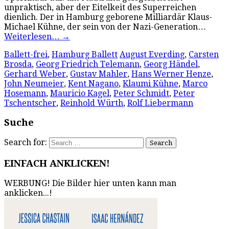
unpraktisch, aber der Eitelkeit des Superreichen
dienlich. Der in Hamburg geborene Milliardär Klaus-
Michael Kühne, der sein von der Nazi-Generation…
Weiterlesen…
→
Ballett-frei
,
Hamburg Ballett
August Everding
,
Carsten
Brosda
,
Georg Friedrich Telemann
,
Georg Händel
,
Gerhard Weber
,
Gustav Mahler
,
Hans Werner Henze
,
John Neumeier
,
Kent Nagano
,
Klaumi Kühne
,
Marco
Hosemann
,
Mauricio Kagel
,
Peter Schmidt
,
Peter
Tschentscher
,
Reinhold Würth
,
Rolf Liebermann
Suche
Search for:
EINFACH ANKLICKEN!
WERBUNG! Die Bilder hier unten kann man
anklicken...!