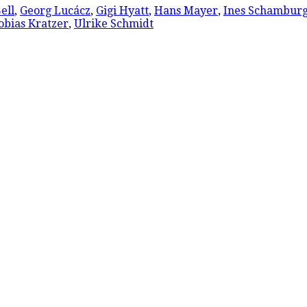
ell
,
Georg Lucácz
,
Gigi Hyatt
,
Hans Mayer
,
Ines Schamburg
obias Kratzer
,
Ulrike Schmidt