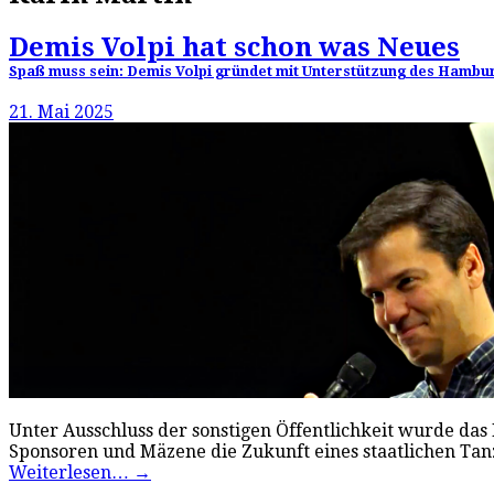
Demis Volpi hat schon was Neues
Spaß muss sein: Demis Volpi gründet mit Unterstützung des Ham
21. Mai 2025
Unter Ausschluss der sonstigen Öffentlichkeit wurde da
Sponsoren und Mäzene die Zukunft eines staatlichen Ta
Weiterlesen…
→