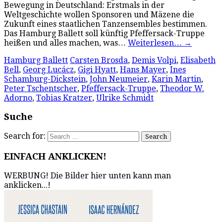
Bewegung in Deutschland: Erstmals in der
Weltgeschichte wollen Sponsoren und Mäzene die
Zukunft eines staatlichen Tanzensembles bestimmen.
Das Hamburg Ballett soll künftig Pfeffersack-Truppe
heißen und alles machen, was…
Weiterlesen…
→
Hamburg Ballett
Carsten Brosda
,
Demis Volpi
,
Elisabeth
Bell
,
Georg Lucácz
,
Gigi Hyatt
,
Hans Mayer
,
Ines
Schamburg-Dickstein
,
John Neumeier
,
Karin Martin
,
Peter Tschentscher
,
Pfeffersack-Truppe
,
Theodor W.
Adorno
,
Tobias Kratzer
,
Ulrike Schmidt
Suche
Search for:
EINFACH ANKLICKEN!
WERBUNG! Die Bilder hier unten kann man
anklicken...!