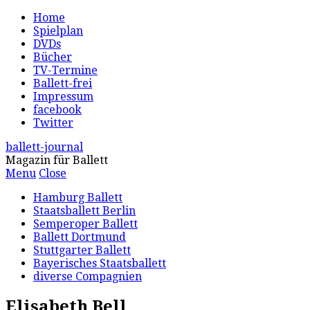
Home
Spielplan
DVDs
Bücher
TV-Termine
Ballett-frei
Impressum
facebook
Twitter
ballett-journal
Magazin für Ballett
Menu
Close
Hamburg Ballett
Staatsballett Berlin
Semperoper Ballett
Ballett Dortmund
Stuttgarter Ballett
Bayerisches Staatsballett
diverse Compagnien
Elisabeth Bell