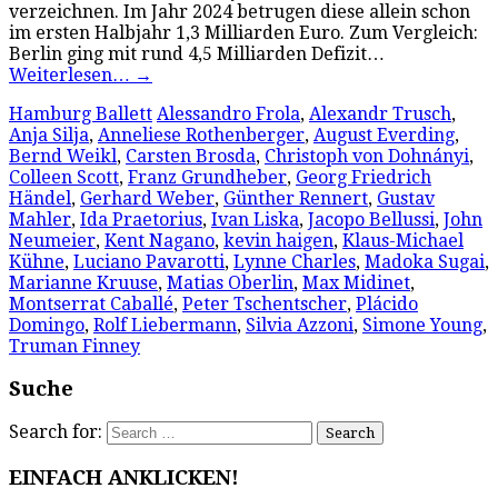
verzeichnen. Im Jahr 2024 betrugen diese allein schon
im ersten Halbjahr 1,3 Milliarden Euro. Zum Vergleich:
Berlin ging mit rund 4,5 Milliarden Defizit…
Weiterlesen…
→
Hamburg Ballett
Alessandro Frola
,
Alexandr Trusch
,
Anja Silja
,
Anneliese Rothenberger
,
August Everding
,
Bernd Weikl
,
Carsten Brosda
,
Christoph von Dohnányi
,
Colleen Scott
,
Franz Grundheber
,
Georg Friedrich
Händel
,
Gerhard Weber
,
Günther Rennert
,
Gustav
Mahler
,
Ida Praetorius
,
Ivan Liska
,
Jacopo Bellussi
,
John
Neumeier
,
Kent Nagano
,
kevin haigen
,
Klaus-Michael
Kühne
,
Luciano Pavarotti
,
Lynne Charles
,
Madoka Sugai
,
Marianne Kruuse
,
Matias Oberlin
,
Max Midinet
,
Montserrat Caballé
,
Peter Tschentscher
,
Plácido
Domingo
,
Rolf Liebermann
,
Silvia Azzoni
,
Simone Young
,
Truman Finney
Suche
Search for:
EINFACH ANKLICKEN!