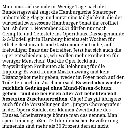
Man muss sich wundern. Wenige Tage nach der
Bundestagswahl zeigt die Hamburgische Staatsoper
unbotmäßig Flagge und nutzt eine Möglichkeit, die der
wirtschaftsversessene Hamburger Senat ihr eröffnet
hat: Ab dem 1. November 2021 dürfen nur noch
Geimpfte und Getestete ins Opernhaus. Das so genannte
2-G-Modell gilt in Hamburg bereits seit Wochen für
etliche Restaurants und Gastronomiebetriebe, auf
freiwilliger Basis der Betreiber. Jetzt hat sich auch die
Oper entschieden: Ja, wir wollen mehr Freiheiten für
weniger Menschen! Und die Oper lockt mit
fragwürdigen Freiheiten als Belohnung für die
Impfung: Es wird keinen Maskenzwang und kein
Distanzgebot mehr geben, weder im Foyer noch auf den
Toiletten noch im Zuschauersaal.
Es wird also wieder
reichlich Gedrängel ohne Mund-Nasen-Schutz
geben – und die bei Viren aller Art beliebten voll
besetzten Zuschauerreihen.
Oh je! Das gilt übrigens
auch für die Vorstellungen der „Jungen Choreografen“
in der Opera Stabile, der kleinen Zweitbühne des
Hauses. Scheinstrenge könnte man das nennen. Man
sperrt einen großen Teil der deutschen Bevölkerung –
immerhin sind mehr als 30 Prozent derzeit nicht