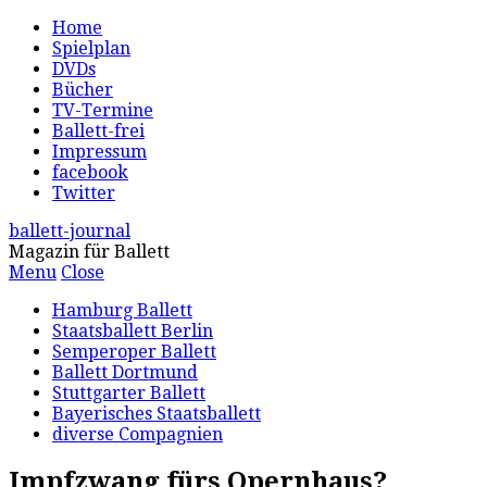
Home
Spielplan
DVDs
Bücher
TV-Termine
Ballett-frei
Impressum
facebook
Twitter
ballett-journal
Magazin für Ballett
Menu
Close
Hamburg Ballett
Staatsballett Berlin
Semperoper Ballett
Ballett Dortmund
Stuttgarter Ballett
Bayerisches Staatsballett
diverse Compagnien
Impfzwang fürs Opernhaus?