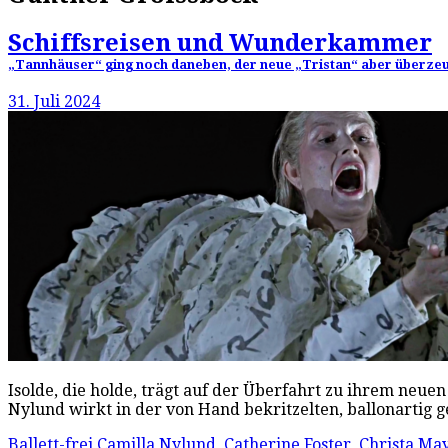
Schiffsreisen und Wunderkammer
„Tannhäuser“ ging noch daneben, der neue „Tristan“ aber überzeugt
31. Juli 2024
Isolde, die holde, trägt auf der Überfahrt zu ihrem neue
Nylund wirkt in der von Hand bekritzelten, ballonartig 
Ballett-frei
Camilla Nylund
,
Catherine Foster
,
Christa Ma