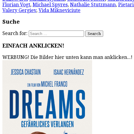
Florian Vogt
,
Michael Spyres
,
Nathalie Stutzmann
,
Pietar
Valery Gergiev
,
Vida Mikneviciute
Suche
Search for:
EINFACH ANKLICKEN!
WERBUNG! Die Bilder hier unten kann man anklicken...!