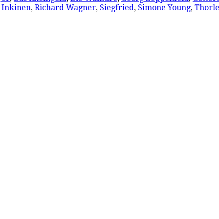
i Inkinen
,
Richard Wagner
,
Siegfried
,
Simone Young
,
Thorle