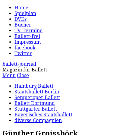
Home
Spielplan
DVDs
Bücher
TV-Termine
Ballett-frei
Impressum
facebook
Twitter
ballett-journal
Magazin für Ballett
Menu
Close
Hamburg Ballett
Staatsballett Berlin
Semperoper Ballett
Ballett Dortmund
Stuttgarter Ballett
Bayerisches Staatsballett
diverse Compagnien
Günther Groissböck