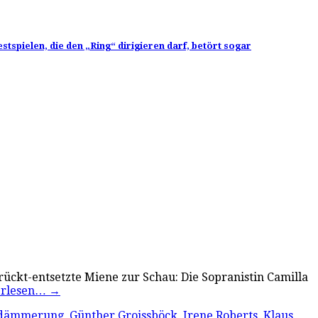
spielen, die den „Ring“ dirigieren darf, betört sogar
trückt-entsetzte Miene zur Schau: Die Sopranistin Camilla
erlesen…
→
rdämmerung
,
Günther Groissböck
,
Irene Roberts
,
Klaus