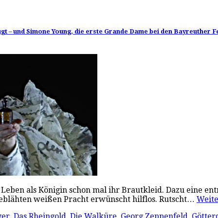
 – und Simone Young, die erste Grande Dame bei den Bayreuther Fest
n Leben als Königin schon mal ihr Brautkleid. Dazu eine en
geblähten weißen Pracht erwünscht hilflos. Rutscht…
Weit
yer
,
Das Rheingold
,
Die Walküre
,
Georg Zeppenfeld
,
Götte