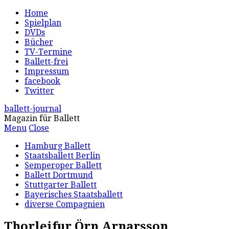
Home
Spielplan
DVDs
Bücher
TV-Termine
Ballett-frei
Impressum
facebook
Twitter
ballett-journal
Magazin für Ballett
Menu
Close
Hamburg Ballett
Staatsballett Berlin
Semperoper Ballett
Ballett Dortmund
Stuttgarter Ballett
Bayerisches Staatsballett
diverse Compagnien
Thorleifur Örn Arnarsson