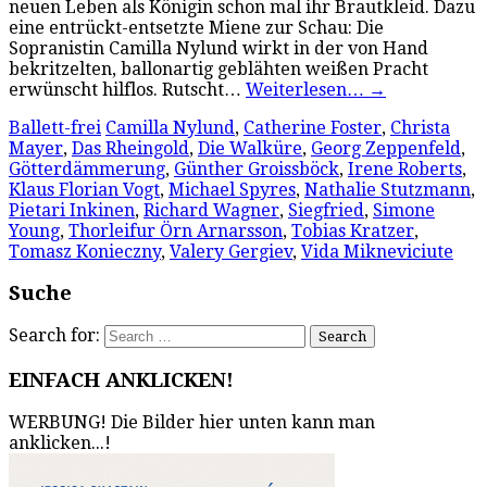
neuen Leben als Königin schon mal ihr Brautkleid. Dazu
eine entrückt-entsetzte Miene zur Schau: Die
Sopranistin Camilla Nylund wirkt in der von Hand
bekritzelten, ballonartig geblähten weißen Pracht
erwünscht hilflos. Rutscht…
Weiterlesen…
→
Ballett-frei
Camilla Nylund
,
Catherine Foster
,
Christa
Mayer
,
Das Rheingold
,
Die Walküre
,
Georg Zeppenfeld
,
Götterdämmerung
,
Günther Groissböck
,
Irene Roberts
,
Klaus Florian Vogt
,
Michael Spyres
,
Nathalie Stutzmann
,
Pietari Inkinen
,
Richard Wagner
,
Siegfried
,
Simone
Young
,
Thorleifur Örn Arnarsson
,
Tobias Kratzer
,
Tomasz Konieczny
,
Valery Gergiev
,
Vida Mikneviciute
Suche
Search for:
EINFACH ANKLICKEN!
WERBUNG! Die Bilder hier unten kann man
anklicken...!