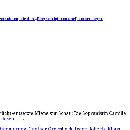
spielen, die den „Ring“ dirigieren darf, betört sogar
trückt-entsetzte Miene zur Schau: Die Sopranistin Camilla
erlesen…
→
rdämmerung
,
Günther Groissböck
,
Irene Roberts
,
Klaus