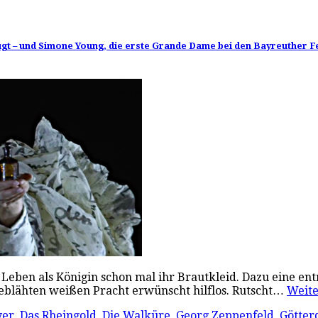
 – und Simone Young, die erste Grande Dame bei den Bayreuther Fest
n Leben als Königin schon mal ihr Brautkleid. Dazu eine en
geblähten weißen Pracht erwünscht hilflos. Rutscht…
Weit
yer
,
Das Rheingold
,
Die Walküre
,
Georg Zeppenfeld
,
Götte