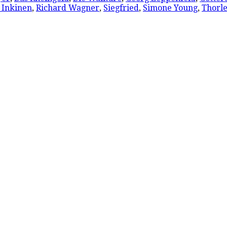
i Inkinen
,
Richard Wagner
,
Siegfried
,
Simone Young
,
Thorle