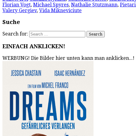
Florian Vogt
,
Michael Spyres
,
Nathalie Stutzmann
,
Pietar
Valery Gergiev
,
Vida Mikneviciute
Suche
Search for:
EINFACH ANKLICKEN!
WERBUNG! Die Bilder hier unten kann man anklicken...!