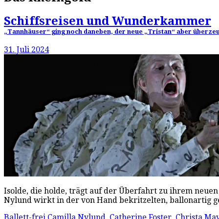
Schiffsreisen und Wunderkammer
„Tannhäuser“ ging noch daneben, der neue „Tristan“ aber überzeugt
31. Juli 2024
Isolde, die holde, trägt auf der Überfahrt zu ihrem neue
Nylund wirkt in der von Hand bekritzelten, ballonartig 
Ballett-frei
Camilla Nylund
,
Catherine Foster
,
Christa Ma