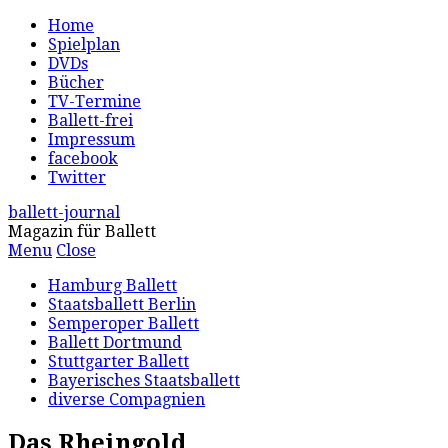
Home
Spielplan
DVDs
Bücher
TV-Termine
Ballett-frei
Impressum
facebook
Twitter
ballett-journal
Magazin für Ballett
Menu
Close
Hamburg Ballett
Staatsballett Berlin
Semperoper Ballett
Ballett Dortmund
Stuttgarter Ballett
Bayerisches Staatsballett
diverse Compagnien
Das Rheingold