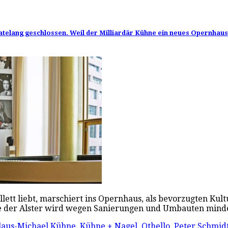
ang geschlossen. Weil der Milliardär Kühne ein neues Opernhaus wil
lett liebt, marschiert ins Opernhaus, als bevorzugten Ku
ahe der Alster wird wegen Sanierungen und Umbauten min
laus-Michael Kühne
,
Kühne + Nagel
,
Othello
,
Peter Schmid