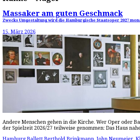
Massaker am guten Geschmack
Zwecks Umgestaltung wird die Hamburgische Staatsoper 2027 monatel
15. März 2026
Andere Menschen gehen in die Kirche. Wer Oper oder Bal
der Spielzeit 2026/27 teilweise genommen: Das Haus n
Hamburg Ballett
Berthold Brinkmann
,
John Neumeier
,
K