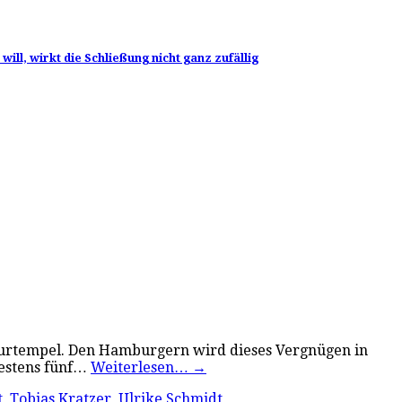
l, wirkt die Schließung nicht ganz zufällig
lturtempel. Den Hamburgern wird dieses Vergnügen in
destens fünf…
Weiterlesen…
→
t
,
Tobias Kratzer
,
Ulrike Schmidt