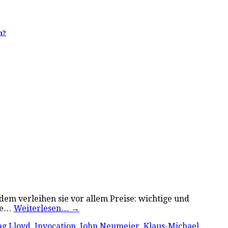
h?
dem verleihen sie vor allem Preise: wichtige und
fie…
Weiterlesen…
→
g Lloyd
,
Invocation
,
John Neumeier
,
Klaus-Michael