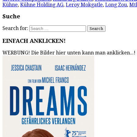
Kühne
,
Kühne Holding AG
,
Leroy Mokgatle
,
Long Zou
,
Mt
Suche
Search for:
EINFACH ANKLICKEN!
WERBUNG! Die Bilder hier unten kann man anklicken...!