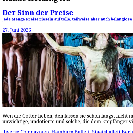
Der Sinn der Preise
Jede Menge Preise rieseln auf tolle, teilweise aber auch belanglos
27. Juni 2025
Wen die Götter lieben, den lassen sie schon längst nicht
unwichtige, undotierte und solche, die dem Empfänger v
diverse Compagnien
,
Hamburg Ballett
,
Staatsballett Berl