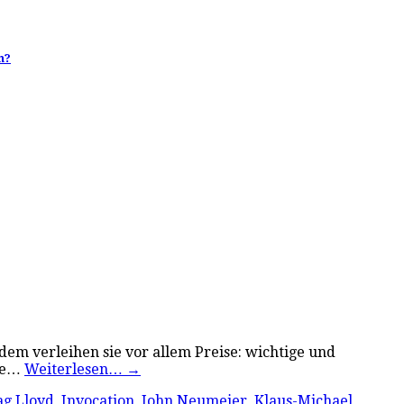
h?
dem verleihen sie vor allem Preise: wichtige und
fie…
Weiterlesen…
→
g Lloyd
,
Invocation
,
John Neumeier
,
Klaus-Michael