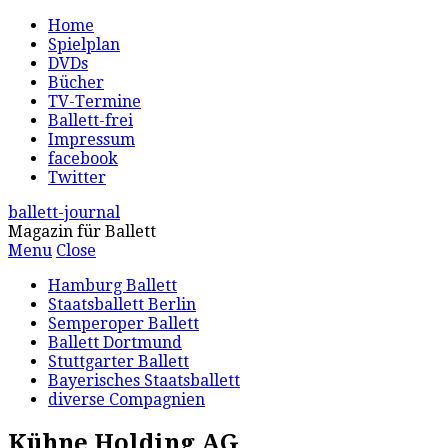
Home
Spielplan
DVDs
Bücher
TV-Termine
Ballett-frei
Impressum
facebook
Twitter
ballett-journal
Magazin für Ballett
Menu
Close
Hamburg Ballett
Staatsballett Berlin
Semperoper Ballett
Ballett Dortmund
Stuttgarter Ballett
Bayerisches Staatsballett
diverse Compagnien
Kühne Holding AG