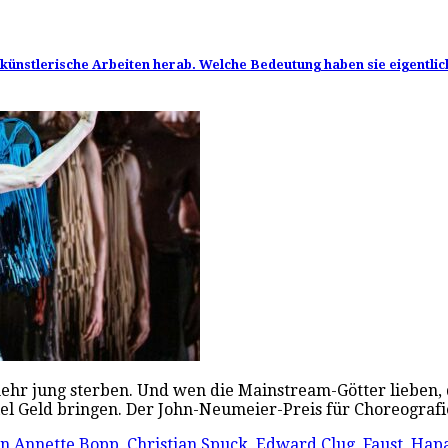
e künstlerische Arbeiten herab. Welche Bedeutung haben sie eigentlic
 mehr jung sterben. Und wen die Mainstream-Götter lieben, 
iel Geld bringen. Der John-Neumeier-Preis für Choreogra
in
Annette Bopp
,
Christian Spuck
,
Edward Clug
,
Faust
,
Hapa