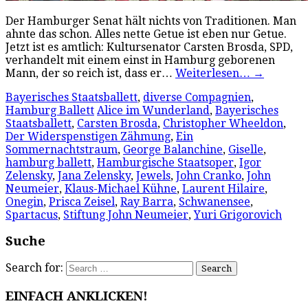
Der Hamburger Senat hält nichts von Traditionen. Man
ahnte das schon. Alles nette Getue ist eben nur Getue.
Jetzt ist es amtlich: Kultursenator Carsten Brosda, SPD,
verhandelt mit einem einst in Hamburg geborenen
Mann, der so reich ist, dass er…
Weiterlesen…
→
Bayerisches Staatsballett
,
diverse Compagnien
,
Hamburg Ballett
Alice im Wunderland
,
Bayerisches
Staatsballett
,
Carsten Brosda
,
Christopher Wheeldon
,
Der Widerspenstigen Zähmung
,
Ein
Sommernachtstraum
,
George Balanchine
,
Giselle
,
hamburg ballett
,
Hamburgische Staatsoper
,
Igor
Zelensky
,
Jana Zelensky
,
Jewels
,
John Cranko
,
John
Neumeier
,
Klaus-Michael Kühne
,
Laurent Hilaire
,
Onegin
,
Prisca Zeisel
,
Ray Barra
,
Schwanensee
,
Spartacus
,
Stiftung John Neumeier
,
Yuri Grigorovich
Suche
Search for:
EINFACH ANKLICKEN!