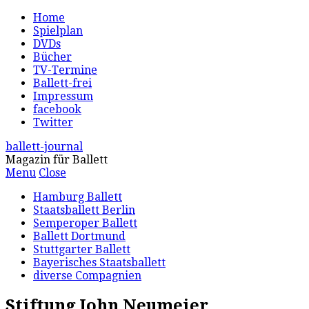
Home
Spielplan
DVDs
Bücher
TV-Termine
Ballett-frei
Impressum
facebook
Twitter
ballett-journal
Magazin für Ballett
Menu
Close
Hamburg Ballett
Staatsballett Berlin
Semperoper Ballett
Ballett Dortmund
Stuttgarter Ballett
Bayerisches Staatsballett
diverse Compagnien
Stiftung John Neumeier