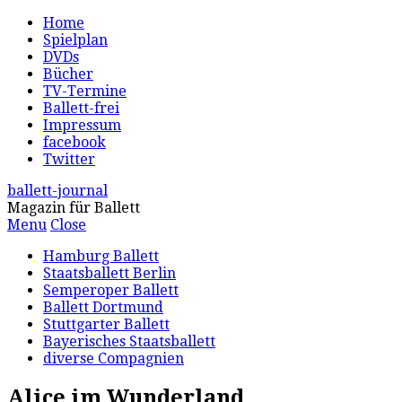
Home
Spielplan
DVDs
Bücher
TV-Termine
Ballett-frei
Impressum
facebook
Twitter
ballett-journal
Magazin für Ballett
Menu
Close
Hamburg Ballett
Staatsballett Berlin
Semperoper Ballett
Ballett Dortmund
Stuttgarter Ballett
Bayerisches Staatsballett
diverse Compagnien
Alice im Wunderland