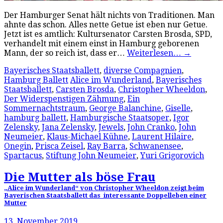
Der Hamburger Senat hält nichts von Traditionen. Man
ahnte das schon. Alles nette Getue ist eben nur Getue.
Jetzt ist es amtlich: Kultursenator Carsten Brosda, SPD,
verhandelt mit einem einst in Hamburg geborenen
Mann, der so reich ist, dass er…
Weiterlesen…
→
Bayerisches Staatsballett
,
diverse Compagnien
,
Hamburg Ballett
Alice im Wunderland
,
Bayerisches
Staatsballett
,
Carsten Brosda
,
Christopher Wheeldon
,
Der Widerspenstigen Zähmung
,
Ein
Sommernachtstraum
,
George Balanchine
,
Giselle
,
hamburg ballett
,
Hamburgische Staatsoper
,
Igor
Zelensky
,
Jana Zelensky
,
Jewels
,
John Cranko
,
John
Neumeier
,
Klaus-Michael Kühne
,
Laurent Hilaire
,
Onegin
,
Prisca Zeisel
,
Ray Barra
,
Schwanensee
,
Spartacus
,
Stiftung John Neumeier
,
Yuri Grigorovich
Die Mutter als böse Frau
„Alice im Wunderland“ von Christopher Wheeldon zeigt beim
Bayerischen Staatsballett das interessante Doppelleben einer
Mutter
13. November 2019