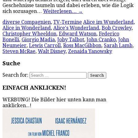
Geschehnisse taumeln und dabei erleben, wie die Logik
sich sozusagen…
Weiterlesen…
→
diverse Compagnien
,
TV-Termine
Alice im Wunderland
,
Alice in Wonderland
,
Alice's Wonderland
,
Bob Crowley
,
Christopher Wheeldon
,
Edward Watson
,
Federico
Bonelli
,
Giorgio Madia
,
Joby Talbot
,
John Cranko
,
John
Neumeier
,
Lewis Carroll
,
Ross MacGibbon
,
Sarah Lamb
,
Steven McRae
,
Walt Disney
,
Zenaida Yanowsky
Suche
Search for:
EINFACH ANKLICKEN!
WERBUNG! Die Bilder hier unten kann man
anklicken...!