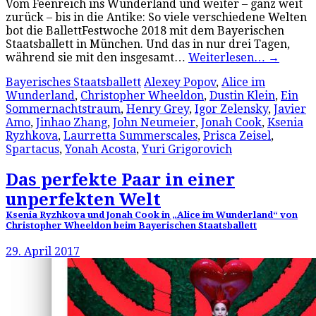
Vom Feenreich ins Wunderland und weiter – ganz weit
zurück – bis in die Antike: So viele verschiedene Welten
bot die BallettFestwoche 2018 mit dem Bayerischen
Staatsballett in München. Und das in nur drei Tagen,
während sie mit den insgesamt…
Weiterlesen…
→
Bayerisches Staatsballett
Alexey Popov
,
Alice im
Wunderland
,
Christopher Wheeldon
,
Dustin Klein
,
Ein
Sommernachtstraum
,
Henry Grey
,
Igor Zelensky
,
Javier
Amo
,
Jinhao Zhang
,
John Neumeier
,
Jonah Cook
,
Ksenia
Ryzhkova
,
Laurretta Summerscales
,
Prisca Zeisel
,
Spartacus
,
Yonah Acosta
,
Yuri Grigorovich
Das perfekte Paar in einer
unperfekten Welt
Ksenia Ryzhkova und Jonah Cook in „Alice im Wunderland“ von
Christopher Wheeldon beim Bayerischen Staatsballett
29. April 2017