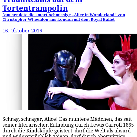
Tortentrampolin
3sat sendete die smart-schmissige „Alice in Wonderland“ von
Christopher Wheeldon aus London mit dem Royal Ballet
16. Oktober 2016
Schräg, schräger, Alice! Das muntere Mädchen, das seit
seiner literarischen Erfindung durch Lewis Carroll 1865
durch die Kindsköpfe geistert, darf die Welt als absurd
und widersprüchlich zeigen, darf durch aberwitzige