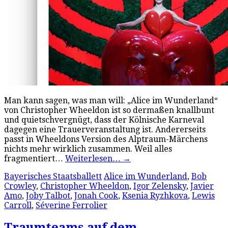
Man kann sagen, was man will: „Alice im Wunderland“
von Christopher Wheeldon ist so dermaßen knallbunt
und quietschvergnügt, dass der Kölnische Karneval
dagegen eine Trauerveranstaltung ist. Andererseits
passt in Wheeldons Version des Alptraum-Märchens
nichts mehr wirklich zusammen. Weil alles
fragmentiert…
Weiterlesen…
→
Bayerisches Staatsballett
Alice im Wunderland
,
Bob
Crowley
,
Christopher Wheeldon
,
Igor Zelensky
,
Javier
Amo
,
Joby Talbot
,
Jonah Cook
,
Ksenia Ryzhkova
,
Lewis
Carroll
,
Séverine Ferrolier
Traumteams auf dem