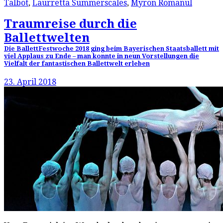
Talbot
,
Laurretta Summerscales
,
Myron Romanul
Traumreise durch die
Ballettwelten
Die BallettFestwoche 2018 ging beim Bayerischen Staatsballett mit
viel Applaus zu Ende – man konnte in neun Vorstellungen die
Vielfalt der fantastischen Ballettwelt erleben
23. April 2018