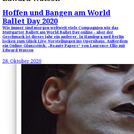
Hoffen und Bangen am World
Ballet Day 2020
Wie immer sind morgen weltweit viele Compagnien wie das
Stuttgarter Ballett am World Ballet Day online – aber der
Geschmack ist dieses Jahr ein anderer. In Hamburg und Berlin
locken zum Glück Live-Vorstellungen ins Opernhaus. Außerdem
ein Online-Glanzstück: „Beauty Papers“ von Laurence Ellis mit
Edward Watson
28. Oktober 2020