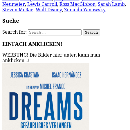
Neumeier
,
Lewis Carroll
,
Ross MacGibbon
,
Sarah Lamb
,
Steven McRae
,
Walt Disney
,
Zenaida Yanowsky
Suche
Search for:
EINFACH ANKLICKEN!
WERBUNG! Die Bilder hier unten kann man
anklicken...!