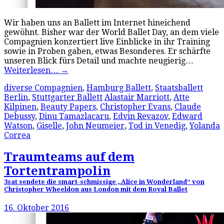
Wir haben uns an Ballett im Internet hineichend
gewöhnt. Bisher war der World Ballet Day, an dem viele
Compagnien konzertiert live Einblicke in ihr Training
sowie in Proben gaben, etwas Besonderes. Er schärfte
unseren Blick fürs Detail und machte neugierig…
Weiterlesen…
→
diverse Compagnien
,
Hamburg Ballett
,
Staatsballett
Berlin
,
Stuttgarter Ballett
Alastair Marriott
,
Atte
Kilpinen
,
Beauty Papers
,
Christopher Evans
,
Claude
Debussy
,
Dinu Tamazlacaru
,
Edvin Revazov
,
Edward
Watson
,
Giselle
,
John Neumeier
,
Tod in Venedig
,
Yolanda
Correa
Traumteams auf dem
Tortentrampolin
3sat sendete die smart-schmissige „Alice in Wonderland“ von
Christopher Wheeldon aus London mit dem Royal Ballet
16. Oktober 2016