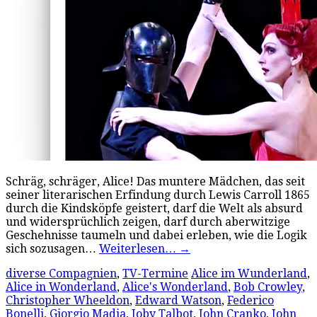
Schräg, schräger, Alice! Das muntere Mädchen, das seit
seiner literarischen Erfindung durch Lewis Carroll 1865
durch die Kindsköpfe geistert, darf die Welt als absurd
und widersprüchlich zeigen, darf durch aberwitzige
Geschehnisse taumeln und dabei erleben, wie die Logik
sich sozusagen…
Weiterlesen…
→
diverse Compagnien
,
TV-Termine
Alice im Wunderland
,
Alice in Wonderland
,
Alice's Wonderland
,
Bob Crowley
,
Christopher Wheeldon
,
Edward Watson
,
Federico
Bonelli
,
Giorgio Madia
,
Joby Talbot
,
John Cranko
,
John