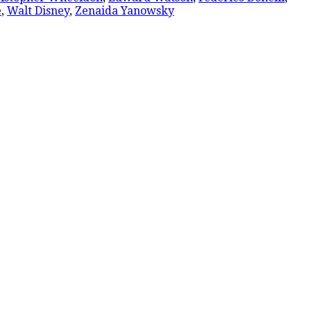
e
,
Walt Disney
,
Zenaida Yanowsky