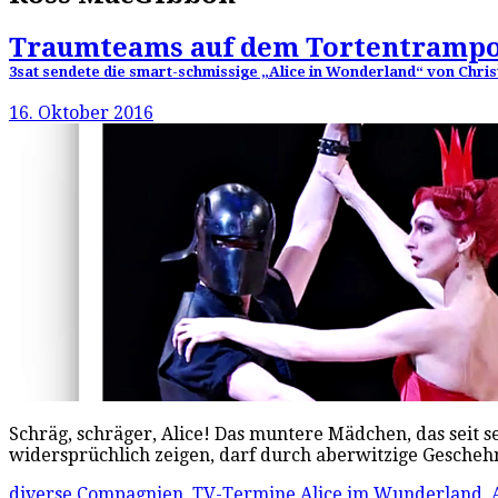
Traumteams auf dem Tortentrampo
3sat sendete die smart-schmissige „Alice in Wonderland“ von Chr
16. Oktober 2016
Schräg, schräger, Alice! Das muntere Mädchen, das seit s
widersprüchlich zeigen, darf durch aberwitzige Gescheh
diverse Compagnien
,
TV-Termine
Alice im Wunderland
,