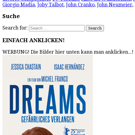
Giorgio Madia
,
Joby Talbot
,
John Cranko
,
John Neumeier
,
Suche
Search for:
EINFACH ANKLICKEN!
WERBUNG! Die Bilder hier unten kann man anklicken...!