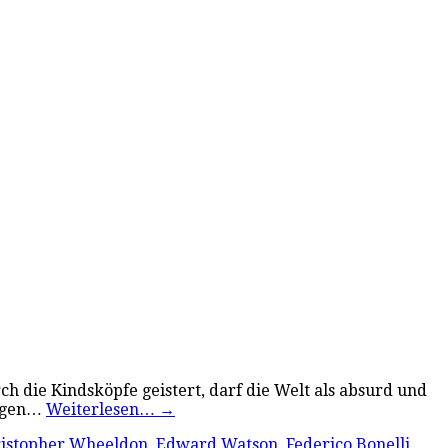
ch die Kindsköpfe geistert, darf die Welt als absurd und
sagen…
Weiterlesen…
→
istopher Wheeldon
,
Edward Watson
,
Federico Bonelli
,