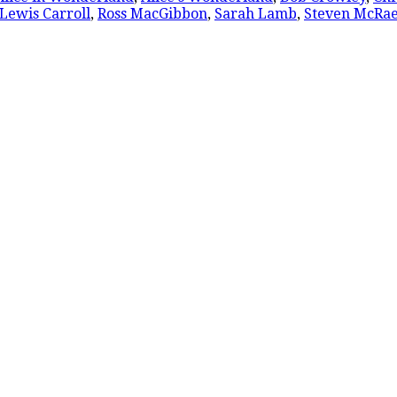
Lewis Carroll
,
Ross MacGibbon
,
Sarah Lamb
,
Steven McRa