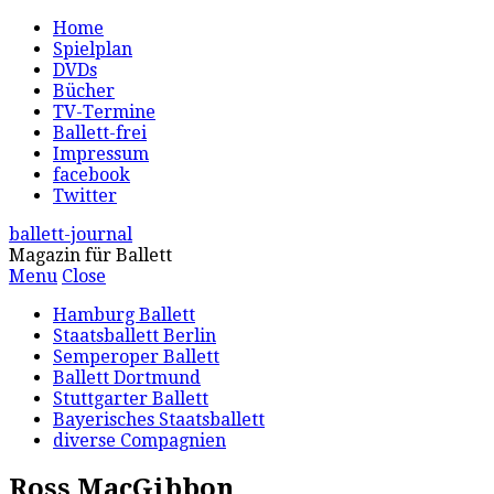
Home
Spielplan
DVDs
Bücher
TV-Termine
Ballett-frei
Impressum
facebook
Twitter
ballett-journal
Magazin für Ballett
Menu
Close
Hamburg Ballett
Staatsballett Berlin
Semperoper Ballett
Ballett Dortmund
Stuttgarter Ballett
Bayerisches Staatsballett
diverse Compagnien
Ross MacGibbon