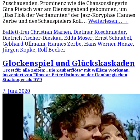
Zuschauenden. Prominenz wie die Chansonsängerin
Gina Pietsch war am Dienstagabend gekommen, um
„Das Floß der Verdammten“ der Jazz-Koryphäe Hannes
Zerbe und des Schauspielers Rolf…
Weiterlesen…
→
Ballett-frei
Christian Marien
,
Dietmar Koschmieder
,
Dietrich Fischer-Dieskau
,
Edda Moser
,
Ernst Schnabel
,
Gebhard Ullmann
,
Hannes Zerbe
,
Hans Werner Henze
,
Jürgen Kopke
,
Rolf Becker
Glockenspiel und Glückskaskaden
Trost für alle Zeiten: „Die Zauberflöte“ mit William Workman,
inszeniert von Filmstar Peter Ustinov an der Hamburgischen
Staatsoper als DVD
7. Juni 2020