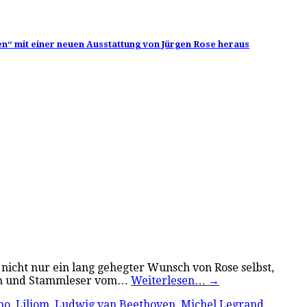
hen“ mit einer neuen Ausstattung von Jürgen Rose heraus
icht nur ein lang gehegter Wunsch von Rose selbst,
nnen und Stammleser vom…
Weiterlesen…
→
no
,
Liliom
,
Ludwig van Beethoven
,
Michel Legrand
,