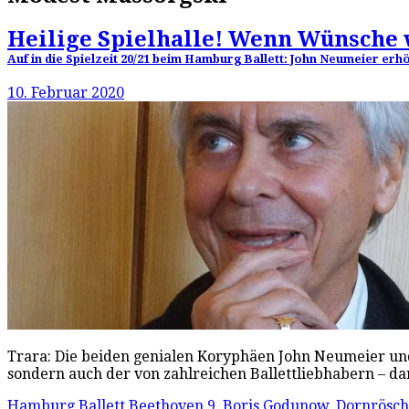
Heilige Spielhalle! Wenn Wünsch
Auf in die Spielzeit 20/21 beim Hamburg Ballett: John Neumeier erh
10. Februar 2020
Trara: Die beiden genialen Koryphäen John Neumeier und 
sondern auch der von zahlreichen Ballettliebhabern – d
Hamburg Ballett
Beethoven 9
,
Boris Godunow
,
Dornrösc