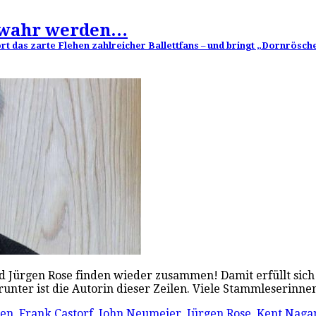
e wahr werden…
ört das zarte Flehen zahlreicher Ballettfans – und bringt „Dornrösc
Jürgen Rose finden wieder zusammen! Damit erfüllt sich n
arunter ist die Autorin dieser Zeilen. Viele Stammleseri
hen
,
Frank Castorf
,
John Neumeier
,
Jürgen Rose
,
Kent Naga