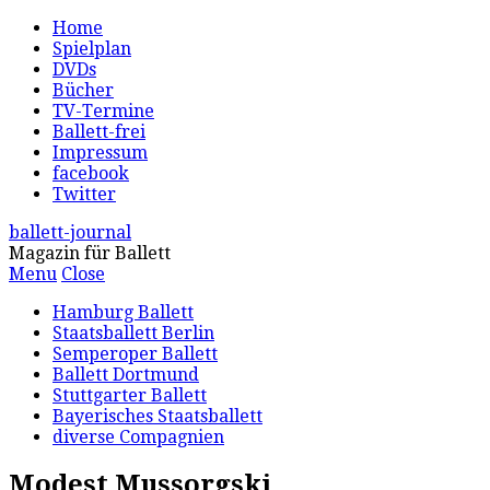
Home
Spielplan
DVDs
Bücher
TV-Termine
Ballett-frei
Impressum
facebook
Twitter
ballett-journal
Magazin für Ballett
Menu
Close
Hamburg Ballett
Staatsballett Berlin
Semperoper Ballett
Ballett Dortmund
Stuttgarter Ballett
Bayerisches Staatsballett
diverse Compagnien
Modest Mussorgski