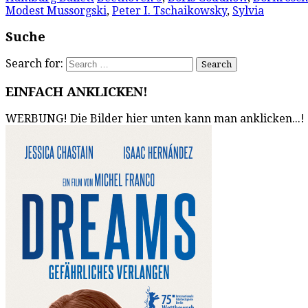
Modest Mussorgski
,
Peter I. Tschaikowsky
,
Sylvia
Suche
Search for:
EINFACH ANKLICKEN!
WERBUNG! Die Bilder hier unten kann man anklicken...!