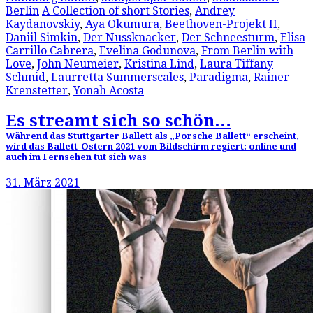
Berlin
A Collection of short Stories
,
Andrey
Kaydanovskiy
,
Aya Okumura
,
Beethoven-Projekt II
,
Daniil Simkin
,
Der Nussknacker
,
Der Schneesturm
,
Elisa
Carrillo Cabrera
,
Evelina Godunova
,
From Berlin with
Love
,
John Neumeier
,
Kristina Lind
,
Laura Tiffany
Schmid
,
Laurretta Summerscales
,
Paradigma
,
Rainer
Krenstetter
,
Yonah Acosta
Es streamt sich so schön…
Während das Stuttgarter Ballett als „Porsche Ballett“ erscheint,
wird das Ballett-Ostern 2021 vom Bildschirm regiert: online und
auch im Fernsehen tut sich was
31. März 2021