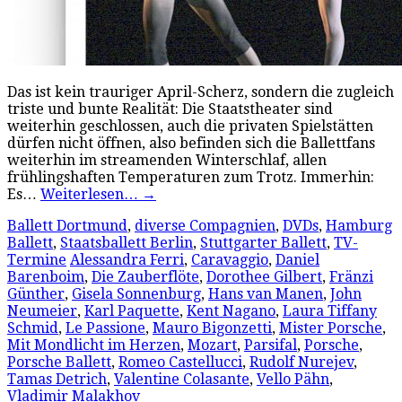
Das ist kein trauriger April-Scherz, sondern die zugleich
triste und bunte Realität: Die Staatstheater sind
weiterhin geschlossen, auch die privaten Spielstätten
dürfen nicht öffnen, also befinden sich die Ballettfans
weiterhin im streamenden Winterschlaf, allen
frühlingshaften Temperaturen zum Trotz. Immerhin:
Es…
Weiterlesen…
→
Ballett Dortmund
,
diverse Compagnien
,
DVDs
,
Hamburg
Ballett
,
Staatsballett Berlin
,
Stuttgarter Ballett
,
TV-
Termine
Alessandra Ferri
,
Caravaggio
,
Daniel
Barenboim
,
Die Zauberflöte
,
Dorothee Gilbert
,
Fränzi
Günther
,
Gisela Sonnenburg
,
Hans van Manen
,
John
Neumeier
,
Karl Paquette
,
Kent Nagano
,
Laura Tiffany
Schmid
,
Le Passione
,
Mauro Bigonzetti
,
Mister Porsche
,
Mit Mondlicht im Herzen
,
Mozart
,
Parsifal
,
Porsche
,
Porsche Ballett
,
Romeo Castellucci
,
Rudolf Nurejev
,
Tamas Detrich
,
Valentine Colasante
,
Vello Pähn
,
Vladimir Malakhov