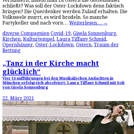
verhindern, indem man zu Ostern die Gotteshäuser
schließt? Was soll der Oster-Lockdown denn faktisch
bringen? Die Querdenker werden Zulauf erhalten. Die
Volksseele murrt, es wird brodeln. So manche
Partykeller und nach vorn…
Weiterlesen…
→
diverse Compagnien
Covid-19
,
Gisela Sonnenburg
,
Kirchen
,
Kulturtempel
,
Laura Tiffany Schmid
,
Opernhäuser
,
Oster-Lockdown
,
Ostern
,
Traum der
Rettung
„Tanz in der Kirche macht
glücklich“
Vier Uraufführungen bei den Musikalischen Andachten in
München erfolgreich absolviert: Laura Tiffany Schmid mit Soli
von Gisela Sonnenburg
22. März 2021