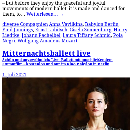
– but before they enjoy the graceful and joyful
movements of modern ballet: it is made and danced for
them, to…
Weiterlesen…
→
diverse Compagnien
Anna Vavilkina
,
Babylon Berlin
,
Emil Jannings
,
Ernst Lubitsch
,
Gisela Sonnenburg
,
Harry
Liedtke
,
Johann Pachelbel
,
Laura Tiffany Schmid
,
Pola
Negri
,
Wolfgang Amadeus Mozart
Mitternachtsballett live
Schön und ungewöhnlich: Live-Ballett mit anschließendem
Stummfilm – kostenlos und nur im Kino Babylon in Berlin
1. Juli 2021