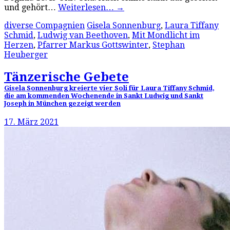
und gehört…
Weiterlesen…
→
diverse Compagnien
Gisela Sonnenburg
,
Laura Tiffany
Schmid
,
Ludwig van Beethoven
,
Mit Mondlicht im
Herzen
,
Pfarrer Markus Gottswinter
,
Stephan
Heuberger
Tänzerische Gebete
Gisela Sonnenburg kreierte vier Soli für Laura Tiffany Schmid,
die am kommenden Wochenende in Sankt Ludwig und Sankt
Joseph in München gezeigt werden
17. März 2021