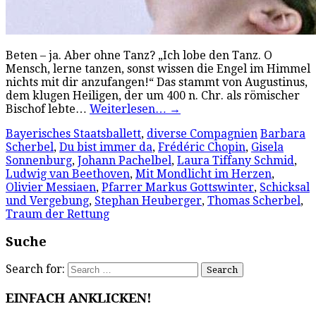
Beten – ja. Aber ohne Tanz? „Ich lobe den Tanz. O
Mensch, lerne tanzen, sonst wissen die Engel im Himmel
nichts mit dir anzufangen!“ Das stammt von Augustinus,
dem klugen Heiligen, der um 400 n. Chr. als römischer
Bischof lebte…
Weiterlesen…
→
Bayerisches Staatsballett
,
diverse Compagnien
Barbara
Scherbel
,
Du bist immer da
,
Frédéric Chopin
,
Gisela
Sonnenburg
,
Johann Pachelbel
,
Laura Tiffany Schmid
,
Ludwig van Beethoven
,
Mit Mondlicht im Herzen
,
Olivier Messiaen
,
Pfarrer Markus Gottswinter
,
Schicksal
und Vergebung
,
Stephan Heuberger
,
Thomas Scherbel
,
Traum der Rettung
Suche
Search for:
EINFACH ANKLICKEN!