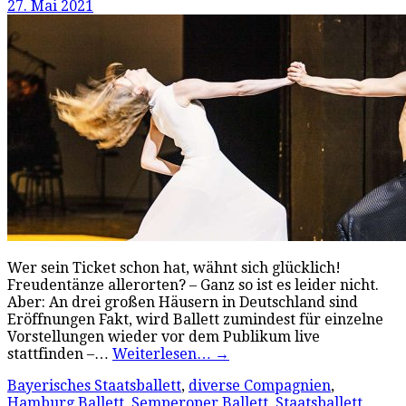
27. Mai 2021
Wer sein Ticket schon hat, wähnt sich glücklich!
Freudentänze allerorten? – Ganz so ist es leider nicht.
Aber: An drei großen Häusern in Deutschland sind
Eröffnungen Fakt, wird Ballett zumindest für einzelne
Vorstellungen wieder vor dem Publikum live
stattfinden –…
Weiterlesen…
→
Bayerisches Staatsballett
,
diverse Compagnien
,
Hamburg Ballett
,
Semperoper Ballett
,
Staatsballett