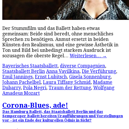
Der Stummfilm und das Ballett haben etwas
gemeinsam: Beide sind beredt, ohne menschliches
Sprechen zu benötigen. Anmut ersetzt in beiden
Künsten den Realismus, und eine gewisse Ästhetik in
Ton und Bild bei unbedingt starkem Ausdruck ist
sozusagen die oberste Regel…
Weiterlesen…
→
Bayerisches Staatsballett
,
diverse Compagnien
,
Staatsballett Berlin
Anna Vavilkina
,
Die Verführung
,
Emil Jannings
,
Ernst Lubitsch
,
Gisela Sonnenburg
,
Johann Pachelbel
,
Laura Tiffany Schmid
,
Madame
Dubarry
,
Pola Negri
,
Traum der Rettung
,
Wolfgang
Amadeus Mozart
Corona-Blues, ade!
Das Hamburg Ballett, das Staatsballett Berlin und das
Semperoper Ballett bereiten Uraufführungen und Vorstellungen
vor – ist ein Ende der kulturellen Ödnis in Sicht?