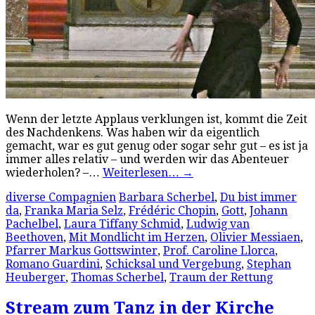
Wenn der letzte Applaus verklungen ist, kommt die Zeit
des Nachdenkens. Was haben wir da eigentlich
gemacht, war es gut genug oder sogar sehr gut – es ist ja
immer alles relativ – und werden wir das Abenteuer
wiederholen? –…
Weiterlesen…
→
diverse Compagnien
Barbara Scherbel
,
Du bist immer
da
,
Franka Maria Selz
,
Frédéric Chopin
,
Gott
,
Johann
Pachelbel
,
Laura Tiffany Schmid
,
Ludwig van
Beethoven
,
Mit Mondlicht im Herzen
,
Olivier Messiaen
,
Pfarrer Markus Gottswinter
,
Prof. Caroline Llorca
,
Romano Guardini
,
Schicksal und Vergebung
,
Stephan
Heuberger
,
Thomas Scherbel
,
Traum der Rettung
Stream zum Tanz in der Kirche