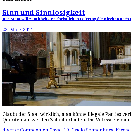
Sinn und Sinnlosigkeit
Der Staat will zum höchsten christlichen Feiertag die Kirchen nach
23. März 2021
Glaubt der Staat wirklich, man könne illegale Parties v
Querdenker werden Zulauf erhalten. Die Volksseele mur
diverse Compagnien
Covid-19
,
Gisela Sonnenburg
,
Kirch