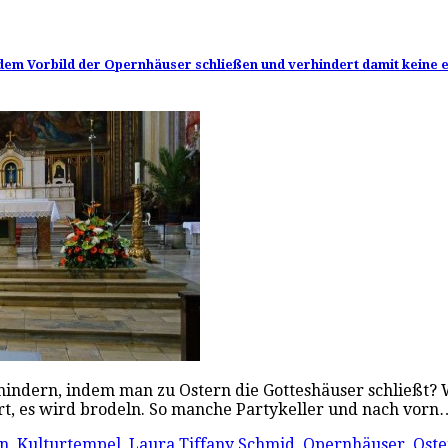
 dem Vorbild der Opernhäuser schließen und verhindert damit keine ei
erhindern, indem man zu Ostern die Gotteshäuser schließt?
rt, es wird brodeln. So manche Partykeller und nach vor
en
,
Kulturtempel
,
Laura Tiffany Schmid
,
Opernhäuser
,
Ost