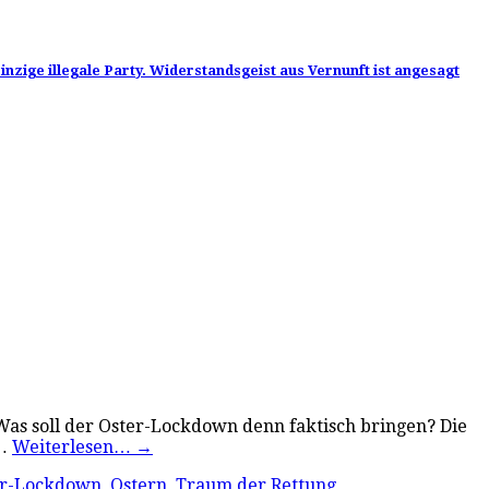
nzige illegale Party. Widerstandsgeist aus Vernunft ist angesagt
 Was soll der Oster-Lockdown denn faktisch bringen? Die
n…
Weiterlesen…
→
er-Lockdown
,
Ostern
,
Traum der Rettung